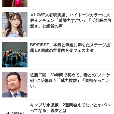
＝LOVE大谷映美里、ハイトーンカラーに大
胆イメチェン「破壊力すごい」「反則級の可
愛さ」と絶賛の声
BE:FIRST、本気と気迫に満ちたステージ披
露 LA開催の世界的音楽フェス出演
佐藤二朗「33年間で初めて」妻との“ノロケ
砲”に反響続々「威力抜群」「奥様かっこい
い」
キンプリ永瀬廉「2週間会えてないとヤバい
ってなる」親友とは