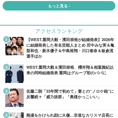
アクセスランキング
【WEST.重岡大毅・濱田崇裕が結婚発表】2026年
に結婚発表した有名芸能人まとめ 田中みな実＆亀
梨和也・新木優子＆中島裕翔・川口春奈＆板倉滉
選手ほか
WEST.重岡大毅＆濱田崇裕、櫻井翔＆相葉雅紀以
来の同時結婚発表 重岡はグループ初のパパに
佐藤二朗「33年間で初めて」妻との“ノロケ砲”に
反響続々「威力抜群」「奥様かっこいい」
熱湯をかけられ顔に火傷…非道なカリスマ店長に