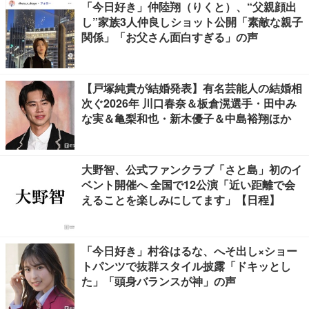
「今日好き」仲陸翔（りくと）、“父親顔出
し”家族3人仲良しショット公開「素敵な親子
関係」「お父さん面白すぎる」の声
【戸塚純貴が結婚発表】有名芸能人の結婚相
次ぐ2026年 川口春奈＆板倉滉選手・田中み
な実＆亀梨和也・新木優子＆中島裕翔ほか
大野智、公式ファンクラブ「さと島」初のイ
ベント開催へ 全国で12公演「近い距離で会
えることを楽しみにしてます」【日程】
「今日好き」村谷はるな、へそ出し×ショー
トパンツで抜群スタイル披露「ドキッとし
た」「頭身バランスが神」の声