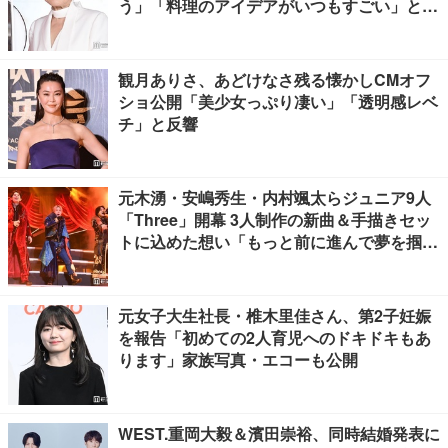
う」「料理のアイデアがいつもすごい」と反
響
観月ありさ、あどけなさ残る懐かしCMオフ
ショ公開「美少女っぷり凄い」「透明感レベ
チ」と反響
元木湧・安嶋秀生・内村颯太らジュニア9人
「Three」開幕 3人制作の新曲＆手描きセッ
トに込めた想い「もっと前に進んで夢を掴み
たい」【ゲネプロレポ】
元女子大生社長・椎木里佳さん、第2子妊娠
を報告「初めての2人育児へのドキドキもあ
ります」家族写真・エコーも公開
WEST.重岡大毅＆濱田崇裕、同時結婚発表に