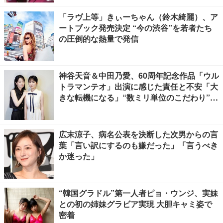
「ラヴ上等」きぃーちゃん（鈴木綺麗）、ア
ートブック発売決定 “今の渋谷”を若者たち
の圧倒的な熱量で発信
神谷天音＆中田乃愛、60周年記念作品「ウル
トラマンテオ」出演に感じた責任と不安「大
きな転機になる」“数ミリ単位のこだわり”特
撮技術に圧倒【インタビュー】
広末涼子、病名公表を決断した次男からの言
葉「言い訳にするのも嫌だった」「言うべき
か迷った」
“韓国グラドル”第一人者ピョ・ウンジ、実妹
との初の姉妹グラビア実現 大胆キャミ姿で
密着