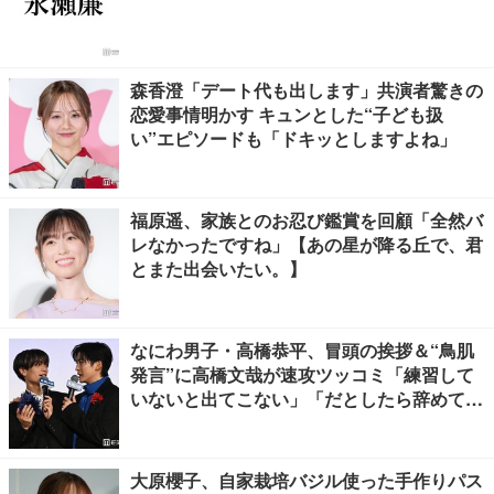
森香澄「デート代も出します」共演者驚きの
恋愛事情明かす キュンとした“子ども扱
い”エピソードも「ドキッとしますよね」
福原遥、家族とのお忍び鑑賞を回顧「全然バ
レなかったですね」【あの星が降る丘で、君
とまた出会いたい。】
なにわ男子・高橋恭平、冒頭の挨拶＆“鳥肌
発言”に高橋文哉が速攻ツッコミ「練習して
いないと出てこない」「だとしたら辞めてく
ださい」【ブルーロック】
大原櫻子、自家栽培バジル使った手作りパス