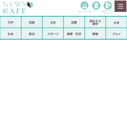
当たる占い師
占い
登録•
ログイン
マイルーム
面白ネタ
ホーム
TOP
芸能
女性
恋愛
お金
雑学
社会
政治
社会
政治
スポーツ
健康・生活
動物
グルメ
経済
海外
芸能
スポーツ
恋愛
ビックリ
コメントポスト
アリ／ナシ
リリース
ショップ
登録・ログイン/マイルーム