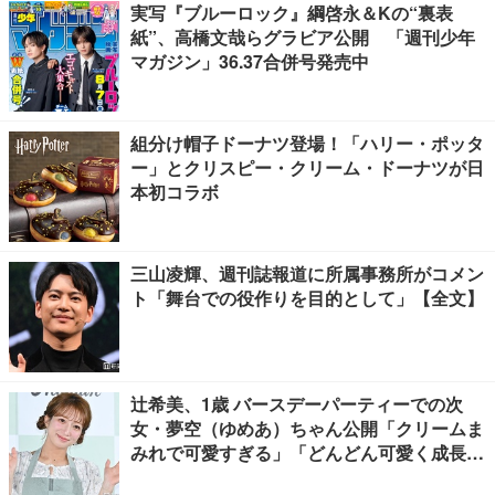
実写『ブルーロック』綱啓永＆Kの“裏表
紙”、高橋文哉らグラビア公開 「週刊少年
マガジン」36.37合併号発売中
組分け帽子ドーナツ登場！「ハリー・ポッタ
ー」とクリスピー・クリーム・ドーナツが日
本初コラボ
三山凌輝、週刊誌報道に所属事務所がコメン
ト「舞台での役作りを目的として」【全文】
辻希美、1歳 バースデーパーティーでの次
女・夢空（ゆめあ）ちゃん公開「クリームま
みれで可愛すぎる」「どんどん可愛く成長し
てる」と反響