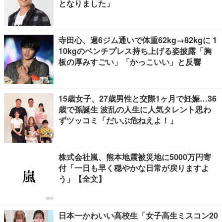
となりました」
寺田心、週6ジム通いで体重62kg→82kgに 1
10kgのベンチプレス持ち上げる姿披露「胸
板の厚みすごい」「かっこいい」と反響
15歳女子、27歳男性と交際1ヶ月で妊娠…36
歳で孫誕生 波乱の人生に人気タレント思わ
ずツッコミ「だいぶ危ねえよ！」
株式会社嵐、熊本地震被災地に5000万円寄
付「一日も早く穏やかな日常が戻りますよ
う」【全文】
日本一かわいい高校生「女子高生ミスコン20