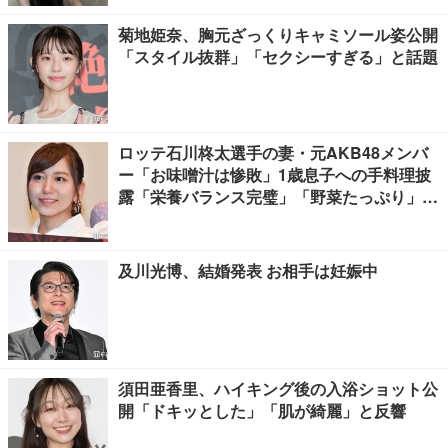
菊地姫奈、胸元ざっくりキャミソール姿公開
「スタイル抜群」「セクシーすぎる」と話題
ロッテ石川柊太選手の妻・元AKB48メンバ
ー「お味噌汁は惨敗」1歳息子への手料理披
露「栄養バランス完璧」「野菜たっぷり」の
声
及川光博、結婚発表 お相手は妊娠中
須田亜香里、ハイキング後の入浴ショット公
開「ドキッとした」「肌が綺麗」と反響