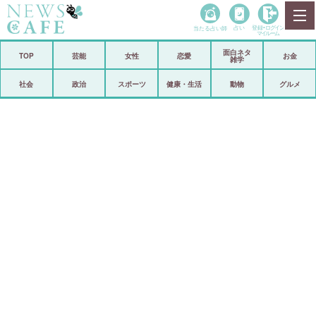
当たる占い師
占い
登録•
ログイン
マイルーム
面白ネタ
ホーム
TOP
芸能
女性
恋愛
お金
雑学
社会
政治
社会
政治
スポーツ
健康・生活
動物
グルメ
経済
海外
芸能
スポーツ
恋愛
ビックリ
コメントポスト
アリ／ナシ
リリース
ショップ
登録・ログイン/マイルーム