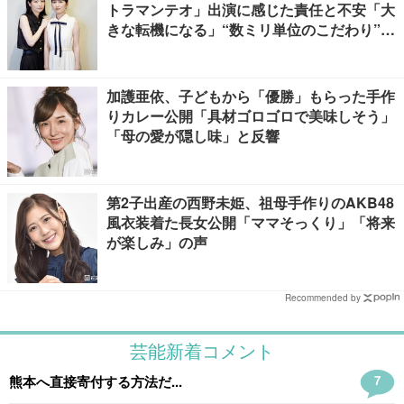
トラマンテオ」出演に感じた責任と不安「大
きな転機になる」“数ミリ単位のこだわり”特
撮技術に圧倒【インタビュー】
加護亜依、子どもから「優勝」もらった手作
りカレー公開「具材ゴロゴロで美味しそう」
「母の愛が隠し味」と反響
第2子出産の西野未姫、祖母手作りのAKB48
風衣装着た長女公開「ママそっくり」「将来
が楽しみ」の声
Recommended by