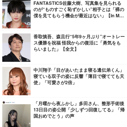
FANTASTICS佐藤大樹、写真集を見られる
のが“ものすごく恥ずかしい”相手とは「裸の
僕を見てもらう機会が最近はない」【In Moti
on】
香取慎吾、森且行“5年9ヶ月ぶり”オートレー
ス優勝を祝福 怪我からの復活に「勇気をも
らいました」【全文】
中川翔子「目があいたまま寝る遺伝弟くん」
寝ている双子の姿に反響「薄目で寝てても天
使」「可愛さが2倍」
「月曜から夜ふかし」多田さん、整形手術後
13日目の姿公開「少しずつ回復してる」「帰
国おめでとう」の声