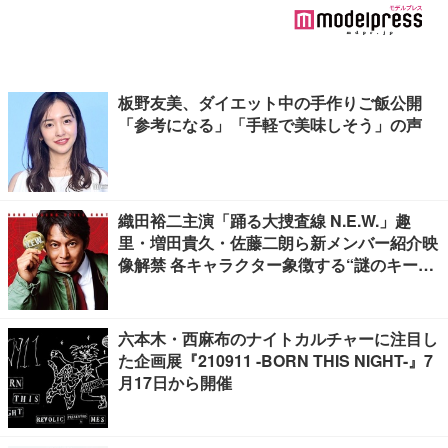
板野友美、ダイエット中の手作りご飯公開
「参考になる」「手軽で美味しそう」の声
織田裕二主演「踊る大捜査線 N.E.W.」趣
里・増田貴久・佐藤二朗ら新メンバー紹介映
像解禁 各キャラクター象徴する“謎のキーワ
ード”も
六本木・西麻布のナイトカルチャーに注目し
た企画展『210911 -BORN THIS NIGHT-』7
月17日から開催