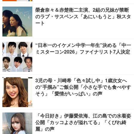
榮倉奈々＆赤楚衛二主演、2組の兄妹が禁断
のラブ・サスペンス「あにいもうと」秋スタ
ート
“日本一のイケメン中学一年生”決める「中一
ミスターコン2026」ファイナリスト7人決定
3児の母・川崎希「色々試し中」1歳次女へ
の“手掴み”ご飯公開「小さな手でも食べやす
そう」「愛情がいっぱい」の声
「今日好き」伊藤愛依海、江の島での水着姿
公開「カッコよさが溢れてる」「くびれ綺
麗」の声