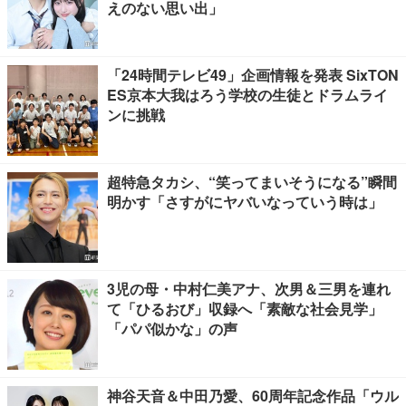
えのない思い出」
「24時間テレビ49」企画情報を発表 SixTON
ES京本大我はろう学校の生徒とドラムライ
ンに挑戦
超特急タカシ、“笑ってまいそうになる”瞬間
明かす「さすがにヤバいなっていう時は」
3児の母・中村仁美アナ、次男＆三男を連れ
て「ひるおび」収録へ「素敵な社会見学」
「パパ似かな」の声
神谷天音＆中田乃愛、60周年記念作品「ウル