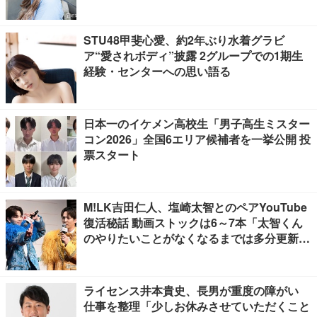
STU48甲斐心愛、約2年ぶり水着グラビ
ア“愛されボディ”披露 2グループでの1期生
経験・センターへの思い語る
日本一のイケメン高校生「男子高生ミスター
コン2026」全国6エリア候補者を一挙公開 投
票スタート
M!LK吉田仁人、塩崎太智とのペアYouTube
復活秘話 動画ストックは6～7本「太智くん
のやりたいことがなくなるまでは多分更新が
ある」
ライセンス井本貴史、長男が重度の障がい
仕事を整理「少しお休みさせていただくこと