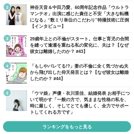
神谷天音＆中田乃愛、60周年記念作品「ウルトラ
マンテオ」出演に感じた責任と不安「大きな転機
になる」“数ミリ単位のこだわり”特撮技術に圧倒
【インタビュー】
29歳年上との不倫がスタート。仕事と育児の合間
を縫って逢瀬を重ねる私の変化に、夫は？【なぜ
彼女は離婚したのか？ #43】
「もしやバレてる!?」妻の不倫に全く気づかぬ夫
から飛び出した仰天発言とは？【なぜ彼女は離婚
したのか？ #44】
「ウマ娘」声優・衣川里佳、結婚発表 お相手につ
いて明かす「一般の方で、気ままな性格の私を、
時に厳しく、そしてとても優しく、全力でサポー
トしてくれる方です」
ランキングをもっと見る