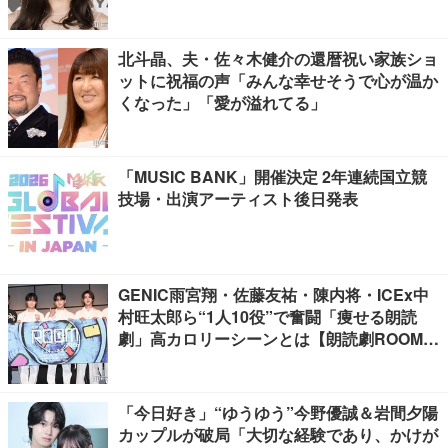
北斗晶、夫・佐々木健介の還暦祝い家族ショ
ットに祝福の声「みんな幸せそうで心が温か
くなった」「愛が溢れてる」
「MUSIC BANK」開催決定 2年連続国立競
技場・出演アーティスト後日発表
GENIC雨宮翔・佐藤友祐・陳内将・ICEx中
村旺太郎ら“1人10役”で奮闘「痩せる朗読
劇」高カロリーシーンとは【朗読劇ROOM2
026】
「今日好き」“ゆうゆう”今野優誠＆岩間夕陽
カップルが破局「大切な経験であり、かけが