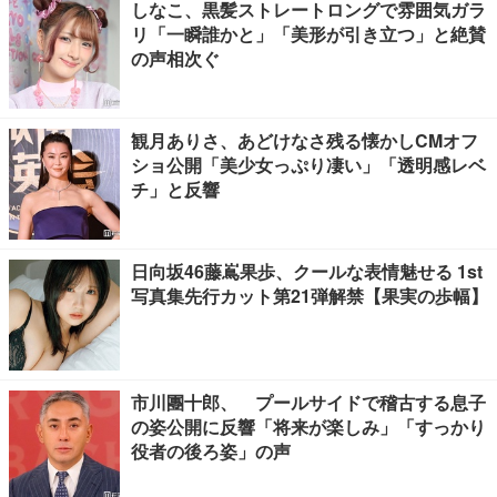
しなこ、黒髪ストレートロングで雰囲気ガラ
リ「一瞬誰かと」「美形が引き立つ」と絶賛
の声相次ぐ
観月ありさ、あどけなさ残る懐かしCMオフ
ショ公開「美少女っぷり凄い」「透明感レベ
チ」と反響
日向坂46藤嶌果歩、クールな表情魅せる 1st
写真集先行カット第21弾解禁【果実の歩幅】
市川團十郎、 プールサイドで稽古する息子
の姿公開に反響「将来が楽しみ」「すっかり
役者の後ろ姿」の声