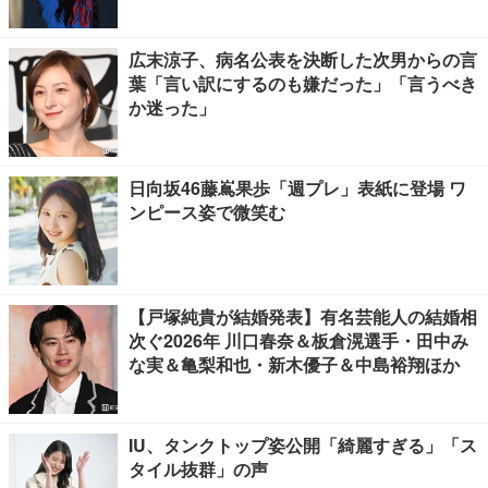
広末涼子、病名公表を決断した次男からの言
葉「言い訳にするのも嫌だった」「言うべき
か迷った」
日向坂46藤嶌果歩「週プレ」表紙に登場 ワ
ンピース姿で微笑む
【戸塚純貴が結婚発表】有名芸能人の結婚相
次ぐ2026年 川口春奈＆板倉滉選手・田中み
な実＆亀梨和也・新木優子＆中島裕翔ほか
IU、タンクトップ姿公開「綺麗すぎる」「ス
タイル抜群」の声