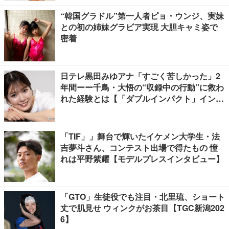
“韓国グラドル”第一人者ピョ・ウンジ、実妹
との初の姉妹グラビア実現 大胆キャミ姿で
密着
日テレ黒田みゆアナ「すごく苦しかった」2
年間ーー千鳥・大悟の“収録中の行動”に救わ
れた経験とは【「ダブルインパクト」インタ
ビュー】
「TIF」」舞台で輝いたイケメン大学生・法
吉夢斗さん、コンテスト出場で得たもの 憧
れは平野紫耀【モデルプレスインタビュー】
「GTO」生徒役でも注目・北里琉、ショート
丈で肌見せ ウィンクがお茶目【TGC新潟202
6】