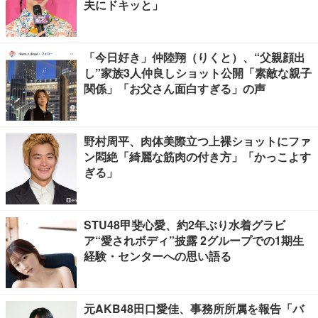
夫にドキッと」
「今日好き」仲陸翔（りくと）、“父親顔出
し”家族3人仲良しショット公開「素敵な親子
関係」「お父さん面白すぎる」の声
野村周平、肉体美際立つ上裸ショットにファ
ン悶絶「綺麗な筋肉の付き方」「かっこよす
ぎる」
STU48甲斐心愛、約2年ぶり水着グラビ
ア“愛されボディ”披露 2グループでの1期生
経験・センターへの思い語る
元AKB48田口愛佳、事務所所属を報告「バ