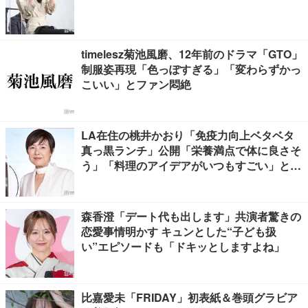
timelesz菊池風磨、12年前のドラマ「GTO」
制服姿再現「色っぽすぎる」「変わらずかっ
こいい」とファン悶絶
LA在住の桃井かおり「免疫力向上ベタベタ
真っ黒ランチ」公開「栄養満点で体に良さそ
う」「料理のアイデアがいつもすごい」と反
響
森香澄「デート代も出します」共演者驚きの
恋愛事情明かす キュンとした“子ども扱
い”エピソードも「ドキッとしますよね」
比嘉愛未「FRIDAY」初表紙＆巻頭グラビア