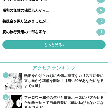
アクセスランキング
熱湯をかけられ顔に火傷…非道なカリスマ店長に
立ち向かう準備を開始！【醜い私があなたになる
まで #15】
フォロワー減少の焦りと嫉妬…一気にバズらせる
ため酔っ払って自暴自棄に【醜い私があなたにな
るまで #18】