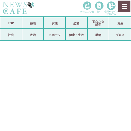
当たる占い師
占い
登録•
ログイン
マイルーム
面白ネタ
ホーム
TOP
芸能
女性
恋愛
お金
雑学
社会
政治
社会
政治
スポーツ
健康・生活
動物
グルメ
経済
海外
芸能
スポーツ
恋愛
ビックリ
コメントポスト
アリ／ナシ
リリース
ショップ
登録・ログイン/マイルーム