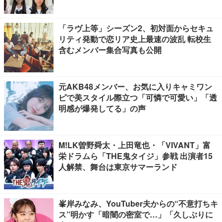
「ラヴ上等」シーズン2、初対面からセキュ
リティ発動で恋リア史上最速の波乱 転校生
含むメンバー集合写真も公開
元AKB48メンバー、お気に入りキャミワン
ピで美スタイル際立つ「可憐で可愛い」「透
明感が爆発してる」の声
M!LK曽野舜太・上田竜也・「VIVANT」富
栄ドラムら「THE鬼タイジ」参戦 出演者15
人解禁、舞台は東京サマーランド
峯岸みなみ、YouTuber夫からの“不意打ちキ
ス”明かす「暗闇の密室で…」「久しぶりに