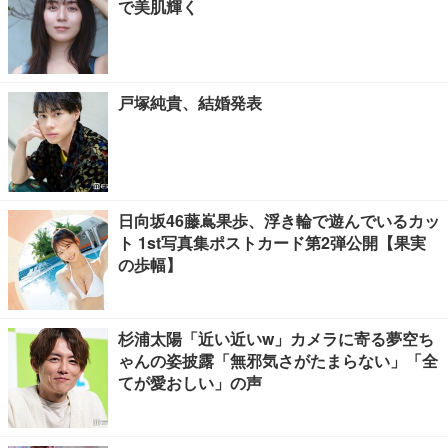
で美肌輝く
戸塚純貴、結婚発表
日向坂46藤嶌果歩、浮き輪で遊んでいるカッ
ト 1st写真集ポストカード第2弾公開【果実
の歩幅】
杉浦太陽「近い近いw」カメラに寄る夢空ち
ゃんの姿披露「無邪気さがたまらない」「全
てが愛おしい」の声