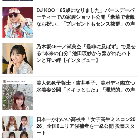
DJ KOO「65歳になりました」バースデーパ
ーティーでの家族ショット公開「豪華で素敵
なお祝い」「プレゼントもセンス抜群」の声
乃木坂46一ノ瀬美空「是非に及ばず」で見せ
る“本来の自分” 池田瑛紗から繋がれたバト
ンと尊い絆【インタビュー】
美人気象予報士・吉井明子、美ボディ際立つ
水着姿公開「ドキッとした」「理想的」の声
日本一かわいい高校生「女子高生ミスコン20
26」全国6エリア候補者を一挙公開 投票スタ
ート