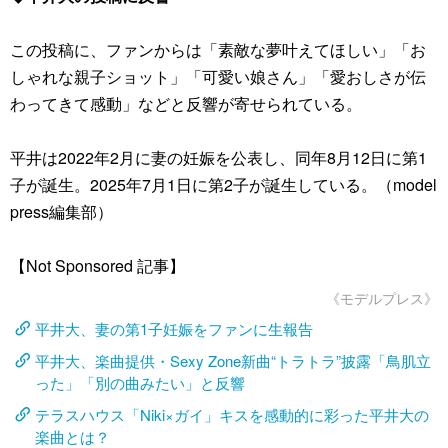
この投稿に、ファンからは「素敵な夢叶えてほしい」「お
しゃれな親子ショット」「可愛い娘さん」「愛おしさが伝
わってきて感動」などと反響が寄せられている。
平井は2022年2月に妻の妊娠を公表し、同年8月12日に第1
子が誕生。2025年7月1日に第2子が誕生している。（model
press編集部）
【Not Sponsored 記事】
《モデルプレス》
平井大、妻の第1子妊娠をファンに生報告
平井大、楽曲提供・Sexy Zone新曲“トラトラ”披露「鳥肌立
った」「別の曲みたい」と反響
テラスハウス「Niki×ガイ」キスを感動的に彩った平井大の
楽曲とは？