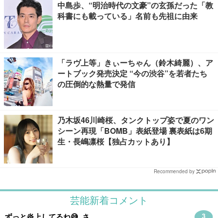
中島歩、“明治時代の文豪”の玄孫だった「教
科書にも載っている」名前も先祖に由来
「ラヴ上等」きぃーちゃん（鈴木綺麗）、ア
ートブック発売決定 “今の渋谷”を若者たち
の圧倒的な熱量で発信
乃木坂46川崎桜、タンクトップ姿で夏のワン
シーン再現「BOMB」表紙登場 裏表紙は6期
生・長嶋凛桜【独占カットあり】
Recommended by