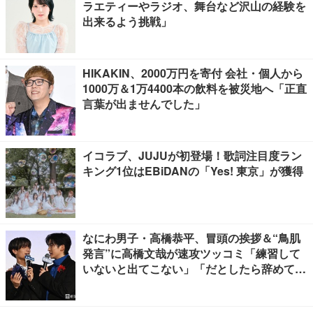
ラエティーやラジオ、舞台など沢山の経験を
出来るよう挑戦」
HIKAKIN、2000万円を寄付 会社・個人から
1000万＆1万4400本の飲料を被災地へ「正直
言葉が出ませんでした」
イコラブ、JUJUが初登場！歌詞注目度ラン
キング1位はEBiDANの「Yes! 東京」が獲得
なにわ男子・高橋恭平、冒頭の挨拶＆“鳥肌
発言”に高橋文哉が速攻ツッコミ「練習して
いないと出てこない」「だとしたら辞めてく
ださい」【ブルーロック】