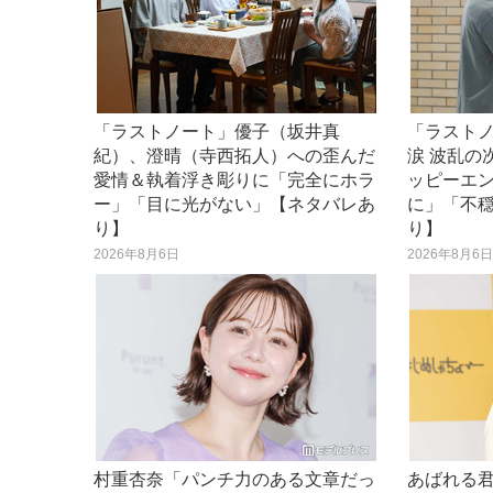
「ラストノート」優子（坂井真
「ラスト
紀）、澄晴（寺西拓人）への歪んだ
涙 波乱の
愛情＆執着浮き彫りに「完全にホラ
ッピーエ
ー」「目に光がない」【ネタバレあ
に」「不
り】
り】
2026年8月6日
2026年8月6
村重杏奈「パンチ力のある文章だっ
あばれる