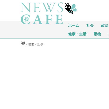
ホーム
社会
政治
健康・生活
動物
ホーム
›
芸能
›
記事