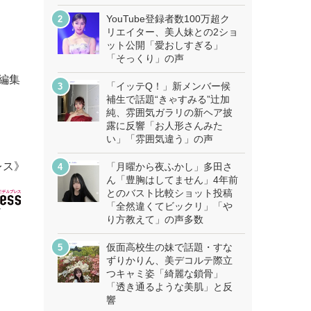
YouTube登録者数100万超ク
リエイター、美人妹との2ショ
ット公開「愛おしすぎる」
「そっくり」の声
s編集
「イッテQ！」新メンバー候
補生で話題“きゃすみる”辻加
純、雰囲気ガラリの新ヘア披
露に反響「お人形さんみた
い」「雰囲気違う」の声
レス》
「月曜から夜ふかし」多田さ
ん「豊胸はしてません」4年前
とのバスト比較ショット投稿
「全然違くてビックリ」「や
り方教えて」の声多数
仮面高校生の妹で話題・すな
ずりかりん、美デコルテ際立
つキャミ姿「綺麗な鎖骨」
「透き通るような美肌」と反
響