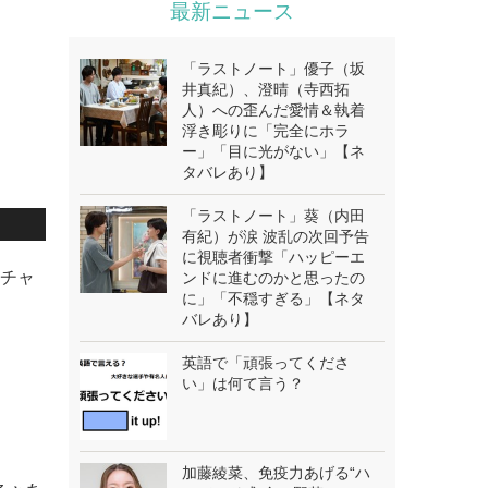
最新ニュース
「ラストノート」優子（坂
井真紀）、澄晴（寺西拓
人）への歪んだ愛情＆執着
浮き彫りに「完全にホラ
ー」「目に光がない」【ネ
タバレあり】
「ラストノート」葵（内田
有紀）が涙 波乱の次回予告
に視聴者衝撃「ハッピーエ
eチャ
ンドに進むのかと思ったの
に」「不穏すぎる」【ネタ
バレあり】
英語で「頑張ってくださ
い」は何て言う？
加藤綾菜、免疫力あげる“ハ