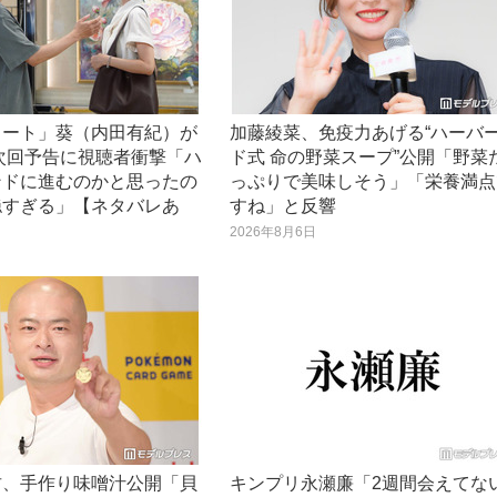
ノート」葵（内田有紀）が
加藤綾菜、免疫力あげる“ハーバ
次回予告に視聴者衝撃「ハ
ド式 命の野菜スープ”公開「野菜
ンドに進むのかと思ったの
っぷりで美味しそう」「栄養満点
穏すぎる」【ネタバレあ
すね」と反響
2026年8月6日
日
君、手作り味噌汁公開「貝
キンプリ永瀬廉「2週間会えてな