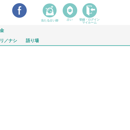
占い
登録・ログイン
当たる占い師
マイルーム
金
リ／ナシ
語り場