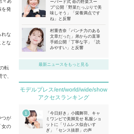
色々あ
ーバード式 命の野菜スー
プ”公開「野菜たっぷりで美
娠を発
味しそう」「栄養満点です
ね」と反響
村重杏奈「パンチ力のある
られな
文章だった」弟からの直筆
手紙公開「丁寧な字」「読
ことな
みやすい」と反響
最新ニュースをもっと見る
への転
間で、
モデルプレス/ent/world/wide/show
アクセスランキング
「今日好き」小國舞羽、キャ
やつが
ミワンピで美脚見せ 私服ショ
ットに「リムレス似合いす
「女の
ぎ」「センス抜群」の声