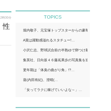
TOPICS
22時30分
・性
堀内敬子、元宝塚トップスターからの豪華差し入れ披露
A賞は躍動感溢れるスタチュー!…
小沢仁志、野球試合前の半熟ゆで卵つけ麺披露「たっぷ
集英社、日向坂４６藤嶌果歩の写真集を巡り声明発表 
更年期は「体臭の曲がり角」!?…
葵(内田有紀)、澄晴(…
「女ってラクに稼げていいよな～」…