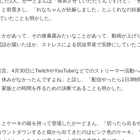
した2人。がーどまんは「発表させていただくんですけど」「
」と前置きし、「れなちゃんが妊娠しました」とふくれなの妊
していたことも明かした。
とかがあって、その後暴露みたいなことがあって、動画が上げ
電話が届いたほか、ストレスによる切迫早産で安静にしていた
4月30日にTwitchやYouTubeなどでのストリーマー活動
て、休みがなかったんですよね」と話し、「配信やったら1日3時
、家族との時間を作るための決断であることも明かした。
」とケーキの箱を持って登場したがーどまん。「切ったら出る
カウントダウンすると箱から出てきたのはピンク色のケーキ。