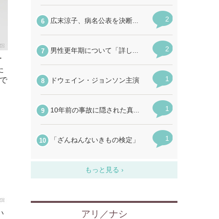
ー
た
で
い