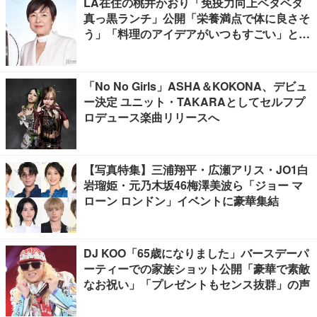
LA在住の桃井かおり「免疫力向上ベタベタ
真っ黒ランチ」公開「栄養満点で体に良さそ
う」「料理のアイデアがいつもすごい」と反
響
「No No Girls」ASHA＆KOKONA、デビュ
ー決定 ユニット・TAKARAとしてセルフプ
ロデュース楽曲リリースへ
【写真特集】三浦翔平・広瀬アリス・JO1白
岩瑠姫・元乃木坂46梅澤美波ら「ジョー マ
ローン ロンドン」イベントに豪華集結
DJ KOO「65歳になりました」バースデーパ
ーティーでの家族ショット公開「豪華で素敵
なお祝い」「プレゼントもセンス抜群」の声