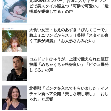
元AKB48メンバー、お気に入りキャミワン
ピで美スタイル際立つ「可憐で可愛い」「透
明感が爆発してる」の声
大食い女王・もえのあずき「ぴんくこーで」
膝上ミニワンピからスラリ美脚「スタイル良
くて脚が綺麗」「お人形さんみたい」
コムドットひゅうが、上裸で鍛えられた腹筋
披露「めちゃくちゃ格好良い」「ビジュ爆発
してる」の声
北香那「ピンクを入れてもらいました」イメ
チェン新ヘア公開「美しさ増し増し」「おし
ゃれ」と反響