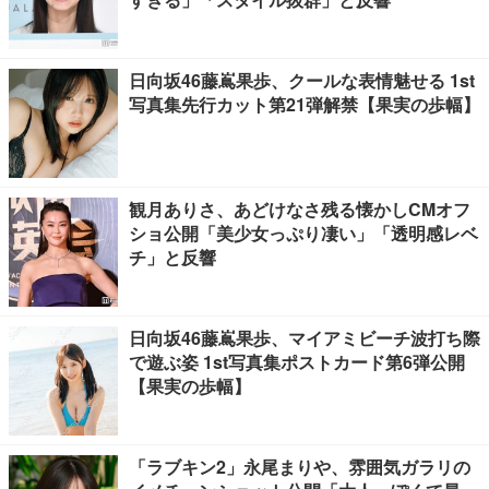
日向坂46藤嶌果歩、クールな表情魅せる 1st
写真集先行カット第21弾解禁【果実の歩幅】
観月ありさ、あどけなさ残る懐かしCMオフ
ショ公開「美少女っぷり凄い」「透明感レベ
チ」と反響
日向坂46藤嶌果歩、マイアミビーチ波打ち際
で遊ぶ姿 1st写真集ポストカード第6弾公開
【果実の歩幅】
「ラブキン2」永尾まりや、雰囲気ガラリの