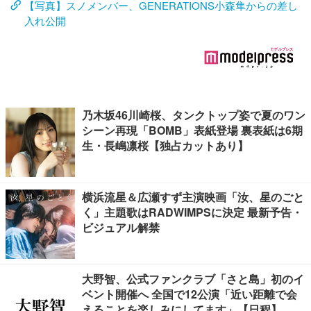
【写真】スノメンバー、GENERATIONS小森隼からの差し
入れ公開
乃木坂46川崎桜、タンクトップ姿で夏のワン
シーン再現「BOMB」表紙登場 裏表紙は6期
生・長嶋凛桜【独占カットあり】
横浜流星＆広瀬すず主演映画「汝、星のごと
く」主題歌はRADWIMPSに決定 最新予告・
ビジュアル解禁
大野智、公式ファンクラブ「さと島」初のイ
ベント開催へ 全国で12公演「近い距離で会
えることを楽しみにしてます」【日程】