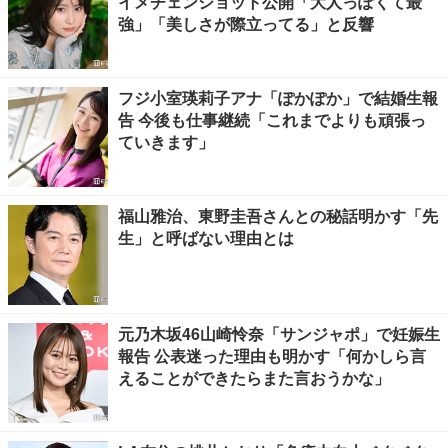
イメチェンショット公開「大人っぽくて最
強」「美しさが際立ってる」と反響
フジ小室瑛莉子アナ「ぽかぽか」で結婚生報
告 今後も仕事継続「これまでよりも頑張っ
ていきます」
福山雅治、東野圭吾さんとの秘話明かす「先
生」と呼ばない理由とは
元乃木坂46山崎怜奈「サンジャポ」で妊娠生
報告 公表迷った理由も明かす「何かしら言
えることができたらまた言おうかな」