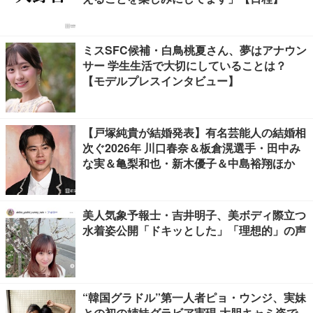
ミスSFC候補・白鳥桃夏さん、夢はアナウン
サー 学生生活で大切にしていることは？
【モデルプレスインタビュー】
【戸塚純貴が結婚発表】有名芸能人の結婚相
次ぐ2026年 川口春奈＆板倉滉選手・田中み
な実＆亀梨和也・新木優子＆中島裕翔ほか
美人気象予報士・吉井明子、美ボディ際立つ
水着姿公開「ドキッとした」「理想的」の声
“韓国グラドル”第一人者ピョ・ウンジ、実妹
との初の姉妹グラビア実現 大胆キャミ姿で