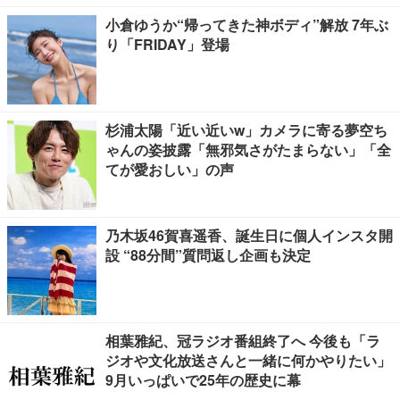
小倉ゆうか“帰ってきた神ボディ”解放 7年ぶ
り「FRIDAY」登場
杉浦太陽「近い近いw」カメラに寄る夢空ち
ゃんの姿披露「無邪気さがたまらない」「全
てが愛おしい」の声
乃木坂46賀喜遥香、誕生日に個人インスタ開
設 “88分間”質問返し企画も決定
相葉雅紀、冠ラジオ番組終了へ 今後も「ラ
ジオや文化放送さんと一緒に何かやりたい」
9月いっぱいで25年の歴史に幕