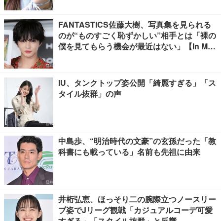
FANTASTICS佐藤大樹、写真集を見られる
のが“ものすごく恥ずかしい”相手とは「裸の
僕を見てもらう機会が最近はない」【In Moti
on】
IU、タンクトップ姿公開「綺麗すぎる」「ス
タイル抜群」の声
中島歩、“明治時代の文豪”の玄孫だった「教
科書にも載っている」名前も先祖に由来
井桁弘恵、ほっそり二の腕際立つノースリー
ブ姿でJリーグ観戦「カジュアルコーデ可愛
すぎる」「スタイル抜群」と反響