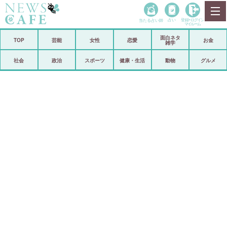
当たる占い師
占い
登録•
ログイン
マイルーム
面白ネタ
ホーム
TOP
芸能
女性
恋愛
お金
雑学
社会
政治
社会
政治
スポーツ
健康・生活
動物
グルメ
経済
海外
芸能
スポーツ
恋愛
ビックリ
コメントポスト
アリ／ナシ
リリース
ショップ
登録・ログイン/マイルーム