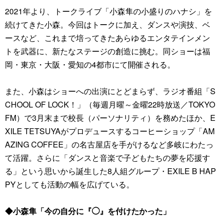
2021年より、トークライブ「小森隼の小盛りのハナシ」を
続けてきた小森。今回はトークに加え、ダンスや演技、ベ
ースなど、これまで培ってきたあらゆるエンタテインメン
トを武器に、新たなステージの創造に挑む。同ショーは福
岡・東京・大阪・愛知の4都市にて開催される。
また、小森はショーへの出演にとどまらず、ラジオ番組「S
CHOOL OF LOCK！」（毎週月曜～金曜22時放送／TOKYO
FM）で3月末まで校長（パーソナリティ）を務めたほか、E
XILE TETSUYAがプロデュースするコーヒーショップ「AM
AZING COFFEE」の名古屋店を手がけるなど多岐にわたっ
て活躍。さらに「ダンスと音楽で子どもたちの夢を応援す
る」という思いから誕生した8人組グループ・EXILE B HAP
PYとしても活動の幅を広げている。
◆小森隼「今の自分に『◯』を付けたかった」