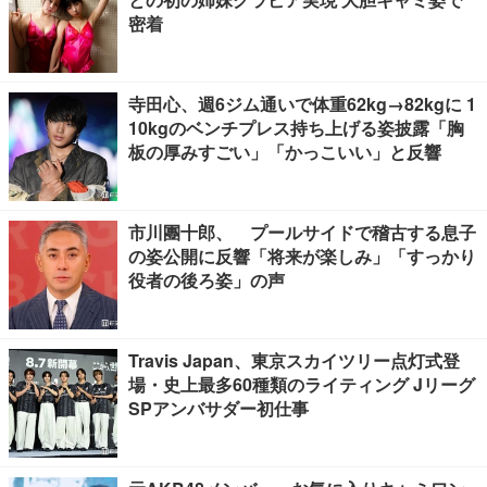
密着
寺田心、週6ジム通いで体重62kg→82kgに 1
10kgのベンチプレス持ち上げる姿披露「胸
板の厚みすごい」「かっこいい」と反響
市川團十郎、 プールサイドで稽古する息子
の姿公開に反響「将来が楽しみ」「すっかり
役者の後ろ姿」の声
Travis Japan、東京スカイツリー点灯式登
場・史上最多60種類のライティング Jリーグ
SPアンバサダー初仕事