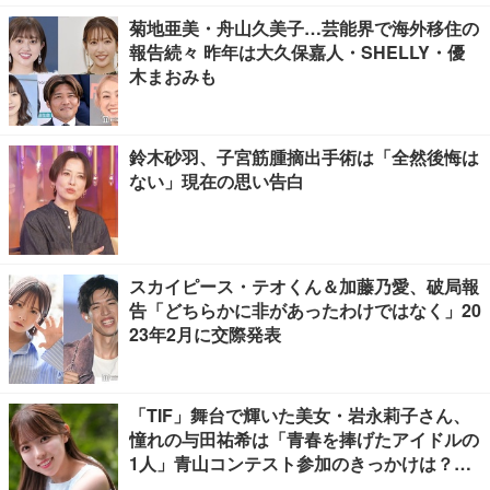
菊地亜美・舟山久美子…芸能界で海外移住の
報告続々 昨年は大久保嘉人・SHELLY・優
木まおみも
鈴木砂羽、子宮筋腫摘出手術は「全然後悔は
ない」現在の思い告白
スカイピース・テオくん＆加藤乃愛、破局報
告「どちらかに非があったわけではなく」20
23年2月に交際発表
「TIF」舞台で輝いた美女・岩永莉子さん、
憧れの与田祐希は「青春を捧げたアイドルの
1人」青山コンテスト参加のきっかけは？
【モデルプレスインタビュー】