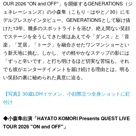
OUR 2026 "ON and OFF"」を開催するGENERATIONS（ジ
ェネレーションズ）の小森隼（こもり・はやと／30）にモ
デルプレスがインタビュー。GENERATIONSとして駆け抜
けた13年。幾多のスポットライトを浴び、絶え間ない笑顔
でステージを全うしてきた彼はあえて今「ダンス」と「音
楽」「芝居」「トーク」を融合させたワンマンショーとい
う新天地に挑む。しかし、その軽やかなステップの影には
「ずっと辛いです」と打ち明けるほど切実な苦悩も。それ
でも彼がエンターテイメントを届け続ける理由とは。明る
い笑顔の裏に秘められた真意に迫る。
【写真】30歳LDHイケメン、小顔際立つ全身ショットに釘
付け
◆小森隼出演「HAYATO KOMORI Presents QUEST LIVE
TOUR 2026 "ON and OFF"」