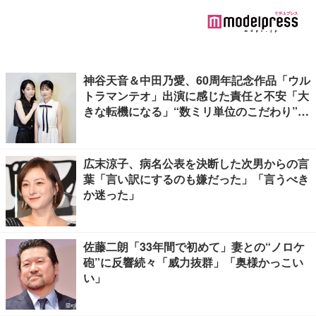
神谷天音＆中田乃愛、60周年記念作品「ウル
トラマンテオ」出演に感じた責任と不安「大
きな転機になる」“数ミリ単位のこだわり”特
撮技術に圧倒【インタビュー】
広末涼子、病名公表を決断した次男からの言
葉「言い訳にするのも嫌だった」「言うべき
か迷った」
佐藤二朗「33年間で初めて」妻との“ノロケ
砲”に反響続々「威力抜群」「奥様かっこい
い」