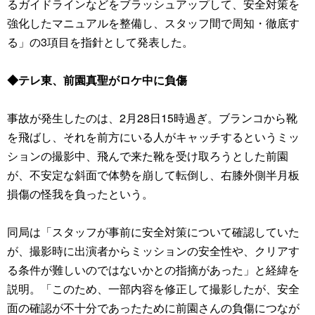
るガイドラインなどをブラッシュアップして、安全対策を
強化したマニュアルを整備し、スタッフ間で周知・徹底す
る」の3項目を指針として発表した。
◆テレ東、前園真聖がロケ中に負傷
事故が発生したのは、2月28日15時過ぎ。ブランコから靴
を飛ばし、それを前方にいる人がキャッチするというミッ
ションの撮影中、飛んで来た靴を受け取ろうとした前園
が、不安定な斜面で体勢を崩して転倒し、右膝外側半月板
損傷の怪我を負ったという。
同局は「スタッフが事前に安全対策について確認していた
が、撮影時に出演者からミッションの安全性や、クリアす
る条件が難しいのではないかとの指摘があった」と経緯を
説明。「このため、一部内容を修正して撮影したが、安全
面の確認が不十分であったために前園さんの負傷につなが