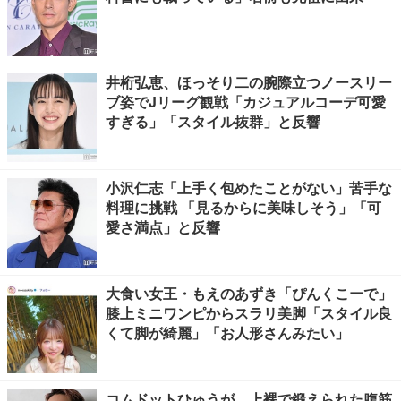
井桁弘恵、ほっそり二の腕際立つノースリー
ブ姿でJリーグ観戦「カジュアルコーデ可愛
すぎる」「スタイル抜群」と反響
小沢仁志「上手く包めたことがない」苦手な
料理に挑戦 「見るからに美味しそう」「可
愛さ満点」と反響
大食い女王・もえのあずき「ぴんくこーで」
膝上ミニワンピからスラリ美脚「スタイル良
くて脚が綺麗」「お人形さんみたい」
コムドットひゅうが、上裸で鍛えられた腹筋