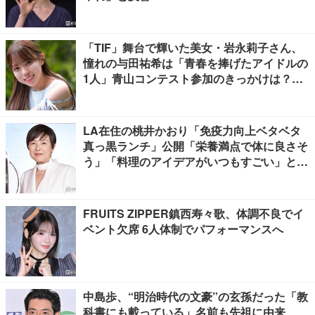
「TIF」舞台で輝いた美女・岩永莉子さん、
憧れの与田祐希は「青春を捧げたアイドルの
1人」青山コンテスト参加のきっかけは？
【モデルプレスインタビュー】
LA在住の桃井かおり「免疫力向上ベタベタ
真っ黒ランチ」公開「栄養満点で体に良さそ
う」「料理のアイデアがいつもすごい」と反
響
FRUITS ZIPPER鎮西寿々歌、体調不良でイ
ベント欠席 6人体制でパフォーマンスへ
中島歩、“明治時代の文豪”の玄孫だった「教
科書にも載っている」名前も先祖に由来