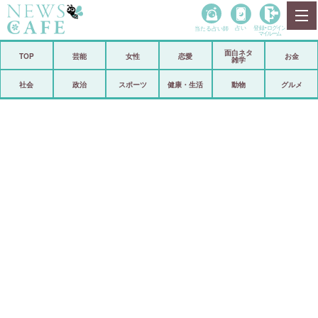
当たる占い師
占い
登録•
ログイン
マイルーム
面白ネタ
ホーム
TOP
芸能
女性
恋愛
お金
雑学
社会
政治
社会
政治
スポーツ
健康・生活
動物
グルメ
経済
海外
芸能
スポーツ
恋愛
ビックリ
コメントポスト
アリ／ナシ
リリース
ショップ
登録・ログイン/マイルーム