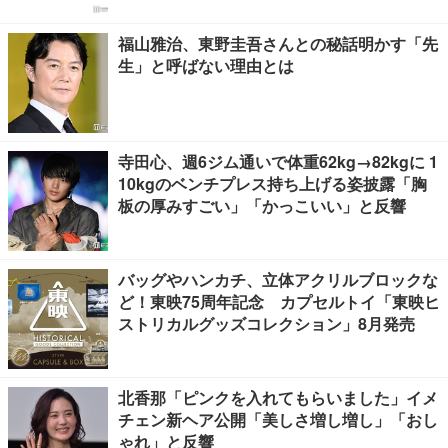
福山雅治、東野圭吾さんとの秘話明かす「先
生」と呼ばない理由とは
寺田心、週6ジム通いで体重62kg→82kgに 1
10kgのベンチプレス持ち上げる姿披露「胸
板の厚みすごい」「かっこいい」と反響
バッグやハンカチ、立体アクリルブロックな
ど！東映75周年記念 カプセルトイ「東映ヒ
ストリカルグッズコレクション」8月発売
北香那「ピンクを入れてもらいました」イメ
チェン新ヘア公開「美しさ増し増し」「おし
ゃれ」と反響