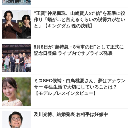
“王賁”神尾楓珠、山崎賢人の“信”を基準に役
作り「蟻が…と言えるくらいの説得力がない
と」【キングダム 魂の決戦】
8月8日が“超特急・8号車の日”として正式に
記念日登録 ライブ内でサプライズ発表
ミスSFC候補・白鳥桃夏さん、夢はアナウン
サー 学生生活で大切にしていることは？
【モデルプレスインタビュー】
及川光博、結婚発表 お相手は妊娠中