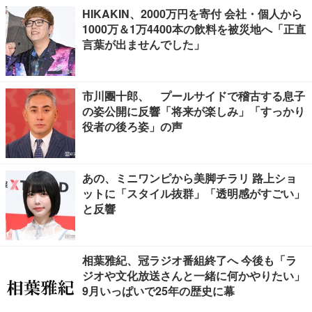
HIKAKIN、2000万円を寄付 会社・個人から
1000万＆1万4400本の飲料を被災地へ「正直
言葉が出ませんでした」
市川團十郎、 プールサイドで稽古する息子
の姿公開に反響「将来が楽しみ」「すっかり
役者の後ろ姿」の声
あの、ミニワンピから美脚チラリ 路上ショ
ットに「スタイル抜群」「透明感がすごい」
と反響
相葉雅紀、冠ラジオ番組終了へ 今後も「ラ
ジオや文化放送さんと一緒に何かやりたい」
9月いっぱいで25年の歴史に幕