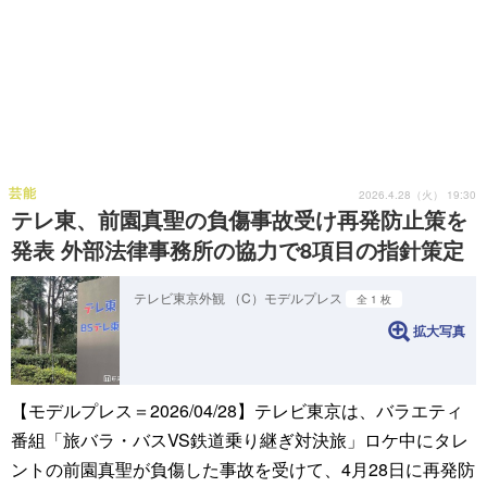
芸能
2026.4.28（火） 19:30
テレ東、前園真聖の負傷事故受け再発防止策を
発表 外部法律事務所の協力で8項目の指針策定
テレビ東京外観 （C）モデルプレス
全 1 枚
拡大写真
【モデルプレス＝2026/04/28】テレビ東京は、バラエティ
番組「旅バラ・バスVS鉄道乗り継ぎ対決旅」ロケ中にタレ
ントの前園真聖が負傷した事故を受けて、4月28日に再発防