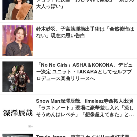
大人っぽい」
鈴木砂羽、子宮筋腫摘出手術は「全然後悔は
ない」現在の思い告白
「No No Girls」ASHA＆KOKONA、デビュ
ー決定 ユニット・TAKARAとしてセルフプ
ロデュース楽曲リリースへ
Snow Man深澤辰哉、timelesz寺西拓人出演
「ラストノート」現場に豪華差し入れ「流し
そうめんはレベチ」「想像超えてきた」と絶
賛の声
Travis Japan、東京スカイツリー点灯式登