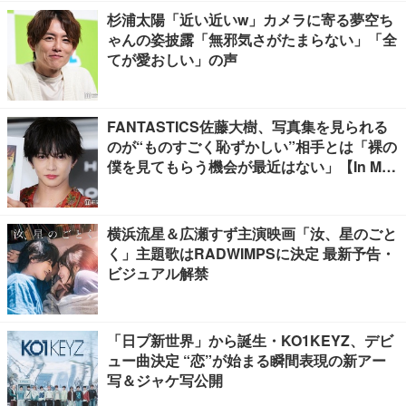
杉浦太陽「近い近いw」カメラに寄る夢空ち
ゃんの姿披露「無邪気さがたまらない」「全
てが愛おしい」の声
FANTASTICS佐藤大樹、写真集を見られる
のが“ものすごく恥ずかしい”相手とは「裸の
僕を見てもらう機会が最近はない」【In Moti
on】
横浜流星＆広瀬すず主演映画「汝、星のごと
く」主題歌はRADWIMPSに決定 最新予告・
ビジュアル解禁
「日プ新世界」から誕生・KO1KEYZ、デビ
ュー曲決定 “恋”が始まる瞬間表現の新アー
写＆ジャケ写公開