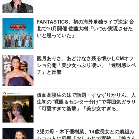
FANTASTICS、初の海外単独ライブ決定 台
北で10月開催 佐藤大樹「いつか実現させた
いと思っていた」
観月ありさ、あどけなさ残る懐かしCMオフ
ショ公開「美少女っぷり凄い」「透明感レベ
チ」と反響
仮面高校生の妹で話題・すなずりかりん、人
生初の“裸眼＆センター分け”で雰囲気ガラリ
「可愛すぎて衝撃」「美少女すぎる」
2児の母・木下優樹菜、14歳長女との肩組み
ショットに反響「おしゃれで素敵」「娘さん