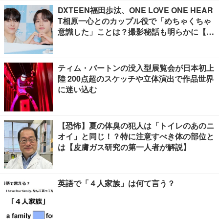
DXTEEN福田歩汰、ONE LOVE ONE HEAR
T相原一心とのカップル役で「めちゃくちゃ
意識した」ことは？撮影秘話も明らかに【Y
our Sky ハレのち恋】
ティム・バートンの没入型展覧会が日本初上
陸 200点超のスケッチや立体演出で作品世界
に迷い込む
【恐怖】夏の体臭の犯人は「トイレのあのニ
オイ」と同じ！？特に注意すべき体の部位と
は【皮膚ガス研究の第一人者が解説】
英語で「４人家族」は何て言う？