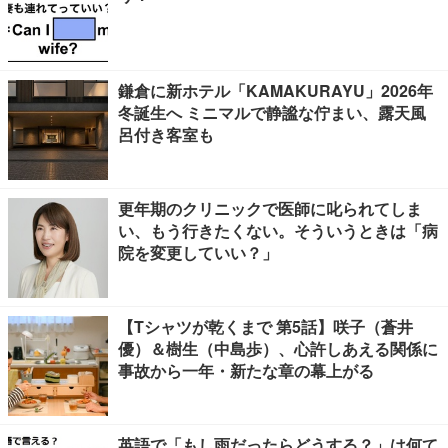
鎌倉に新ホテル「KAMAKURAYU」2026年
冬誕生へ ミニマルで静謐な佇まい、露天風
呂付き客室も
更年期のクリニックで医師に叱られてしま
い、もう行きたくない。そういうときは「病
院を変更していい？」
【Tシャツが乾くまで 第5話】咲子（蒼井
優）＆樹生（中島歩）、心許しあえる関係に
事故から一年・新たな章の幕上がる
英語で「もし雨だったらどうする？」は何て