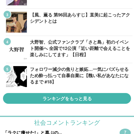
【風、薫る 第96回あらすじ】直美に起こったアク
シデントとは
大野智、公式ファンクラブ「さと島」初のイベン
ト開催へ 全国で12公演「近い距離で会えることを
楽しみにしてます」【日程】
フォロワー減少の焦りと嫉妬…一気にバズらせる
ため酔っ払って自暴自棄に【醜い私があなたにな
るまで #18】
ランキングをもっと見る