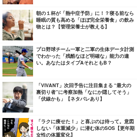
朝の１杯が「熱中症予防」に！？寝る前なら
睡眠の質も高める「ほぼ完全栄養食」の飲み
物とは？【管理栄養士が教える】
プロ野球チーム一軍と二軍の生体データ計測
でわかった「残酷なほど明確な」能力の違
い。あなたはタイプAそれともB？
「VIVANT」次回予告に注目集まる “最大の
裏切り者”に考察加熱「なにか隠してそう」
「伏線かも」【ネタバレあり】
「ラクに痩せた！」と喜ぶのは待って。意図
しない「体重減少」に潜む体のSOS【更年期
女性の体重変化】