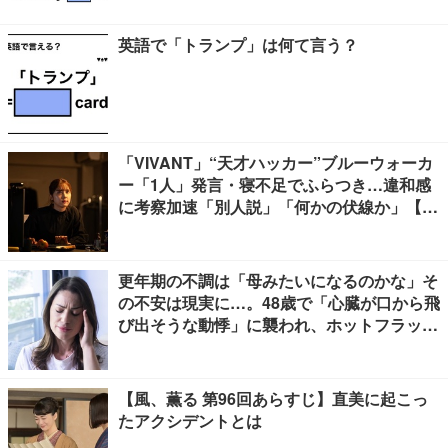
英語で「トランプ」は何て言う？
「VIVANT」“天才ハッカー”ブルーウォーカ
ー「1人」発言・寝不足でふらつき…違和感
に考察加速「別人説」「何かの伏線か」【ネ
タバレあり】
更年期の不調は「母みたいになるのかな」そ
の不安は現実に…。48歳で「心臓が口から飛
び出そうな動悸」に襲われ、ホットフラッシ
ュも始まって
【風、薫る 第96回あらすじ】直美に起こっ
たアクシデントとは