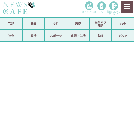
当たる占い師
占い
登録•
ログイン
マイルーム
面白ネタ
ホーム
TOP
芸能
女性
恋愛
お金
雑学
社会
政治
社会
政治
スポーツ
健康・生活
動物
グルメ
経済
海外
芸能
スポーツ
恋愛
ビックリ
コメントポスト
アリ／ナシ
リリース
ショップ
登録・ログイン/マイルーム