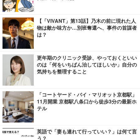
【「VIVANT」第13話】乃木の前に現れた人
物は敵か味方か…別班奪還へ、事件の首謀者
は？
更年期のクリニック受診、やっておくといい
のは「何をいちばん治してほしいか」自分の
気持ちを整理すること
「コートヤード・バイ・マリオット京都駅」
11月開業 京都駅八条口から徒歩3分の最新ホ
テル
英語で「妻も連れて行っていい？」は何て言
う？