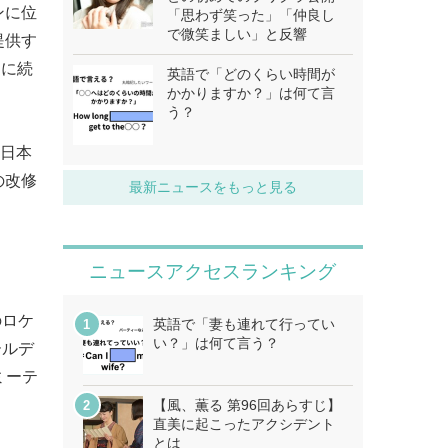
ンに位
「思わず笑った」「仲良し
で微笑ましい」と反響
提供す
」に続
英語で「どのくらい時間が
かかりますか？」は何て言
う？
た日本
の改修
最新ニュースをもっと見る
ニュースアクセスランキング
のロケ
英語で「妻も連れて行ってい
い？」は何て言う？
ールデ
ミーテ
【風、薫る 第96回あらすじ】
直美に起こったアクシデント
とは