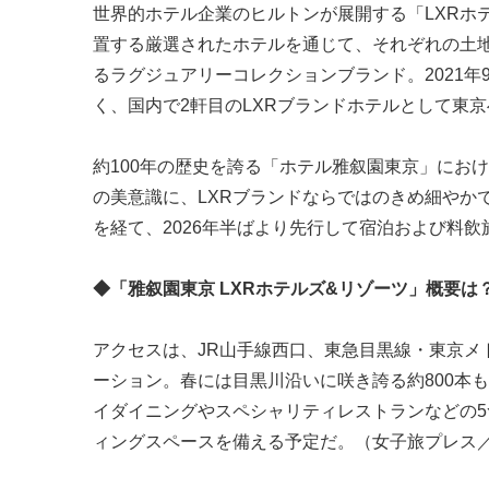
世界的ホテル企業のヒルトンが展開する「LXRホ
置する厳選されたホテルを通じて、それぞれの土
るラグジュアリーコレクションブランド。2021年9月、京都に
く、国内で2軒目のLXRブランドホテルとして東
約100年の歴史を誇る「ホテル雅叙園東京」にお
の美意識に、LXRブランドならではのきめ細やか
を経て、2026年半ばより先行して宿泊および料飲
◆「雅叙園東京 LXRホテルズ&リゾーツ」概要は
アクセスは、JR山手線西口、東急目黒線・東京メ
ーション。春には目黒川沿いに咲き誇る約800本
イダイニングやスペシャリティレストランなどの5
ィングスペースを備える予定だ。（女子旅プレス／mod