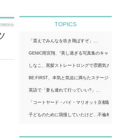
TOPICS
15時00分
ツ
「震えでみんなを吹き飛ばすぞ」…
GENIC雨宮翔、“美し過ぎる写真集のキャッチコピーに
しなこ、黒髪ストレートロングで雰囲気ガラリ「一瞬誰
BE:FIRST、本気と気迫に満ちたステージ披露…
英語で「妻も連れて行っていい?」…
「コートヤード・バイ・マリオット京都駅」…
子どものために我慢していたけど…不倫相手に「離婚し