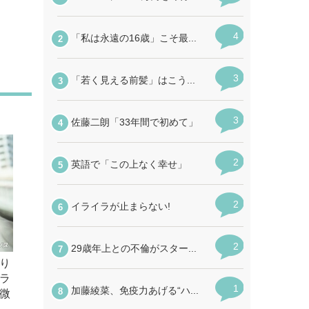
きり
ラ
微