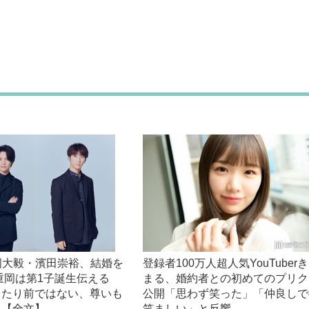
重岡大毅・濱田崇裕、結婚を
登録者100万人超人気YouTuber
重岡は第1子誕生伝える
まる、婚約者との初めてのプリク
当たり前ではない、尊いも
公開「思わず笑った」「仲良しで
」【全文】
笑ましい」と反響