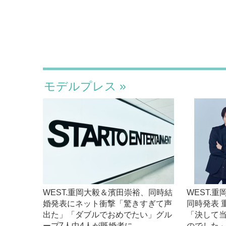
モデルプレス
WEST.重岡大毅＆濱田崇裕、同時結
WEST.
婚発表にネット衝撃「驚きすぎて声
同時発表 
出た」「ダブルでおめでたい」グル
「決して
ープ7人中4人が既婚者に
のでした