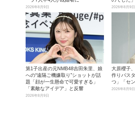
2026年8月9日
2026年8月9
第1子出産の元NMB48吉田朱里、娘
大原櫻子
への“遠隔ご機嫌取り”ショットが話
作りパス
題「顔が一生懸命で可愛すぎる」
つ」「セ
「素敵なアイデア」と反響
2026年8月9
2026年8月9日