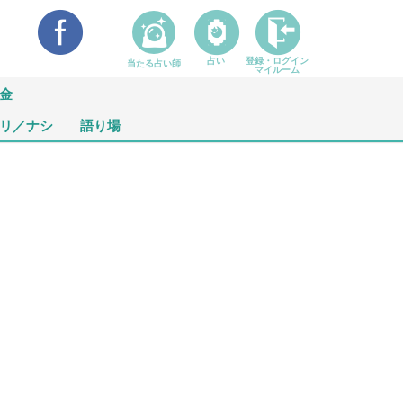
占い
登録・ログイン
当たる占い師
マイルーム
金
リ／ナシ
語り場