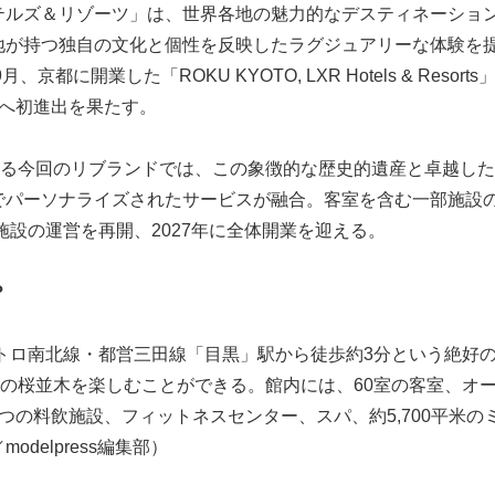
テルズ＆リゾーツ」は、世界各地の魅力的なデスティネーショ
地が持つ独自の文化と個性を反映したラグジュアリーな体験を
開業した「ROKU KYOTO, LXR Hotels & Resorts
京へ初進出を果たす。
ける今回のリブランドでは、この象徴的な歴史的遺産と卓越し
でパーソナライズされたサービスが融合。客室を含む一部施設
施設の運営を再開、2027年に全体開業を迎える。
？
トロ南北線・都営三田線「目黒」駅から徒歩約3分という絶好
もの桜並木を楽しむことができる。館内には、60室の客室、オ
つの料飲施設、フィットネスセンター、スパ、約5,700平米の
elpress編集部）