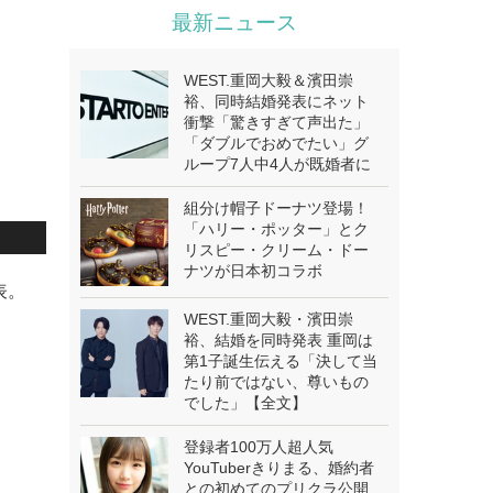
最新ニュース
WEST.重岡大毅＆濱田崇
裕、同時結婚発表にネット
衝撃「驚きすぎて声出た」
「ダブルでおめでたい」グ
ループ7人中4人が既婚者に
組分け帽子ドーナツ登場！
「ハリー・ポッター」とク
リスピー・クリーム・ドー
ナツが日本初コラボ
表。
WEST.重岡大毅・濱田崇
裕、結婚を同時発表 重岡は
第1子誕生伝える「決して当
たり前ではない、尊いもの
でした」【全文】
登録者100万人超人気
YouTuberきりまる、婚約者
との初めてのプリクラ公開