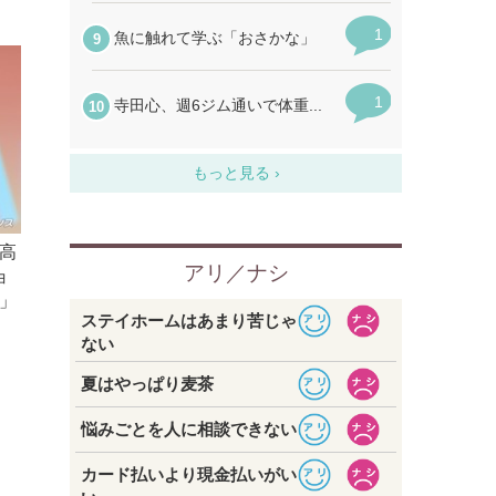
高
ョ
」