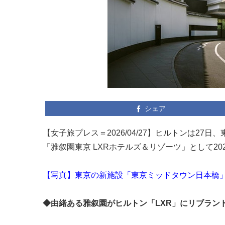
シェア
【女子旅プレス＝2026/04/27】ヒルトンは2
「雅叙園東京 LXRホテルズ＆リゾーツ」として2
【写真】東京の新施設「東京ミッドタウン日本橋
◆由緒ある雅叙園がヒルトン「LXR」にリブラン