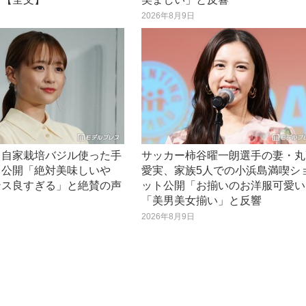
日
2026年8月9日
、自家栽培バジル使った手
サッカー柿谷曜一朗選手の妻・丸
タ公開「絶対美味しいや
愛実、家族5人での小浜島満喫シ
ンス良すぎる」と絶賛の声
ット公開「お揃いのお洋服可愛い
「美男美女揃い」と反響
日
2026年8月9日