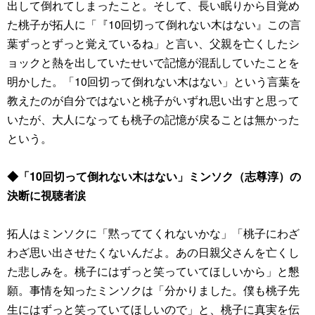
出して倒れてしまったこと。そして、長い眠りから目覚め
た桃子が拓人に「『10回切って倒れない木はない』この言
葉ずっとずっと覚えているね」と言い、父親を亡くしたシ
ョックと熱を出していたせいで記憶が混乱していたことを
明かした。「10回切って倒れない木はない」という言葉を
教えたのが自分ではないと桃子がいずれ思い出すと思って
いたが、大人になっても桃子の記憶が戻ることは無かった
という。
◆「10回切って倒れない木はない」ミンソク（志尊淳）の
決断に視聴者涙
拓人はミンソクに「黙っててくれないかな」「桃子にわざ
わざ思い出させたくないんだよ。あの日親父さんを亡くし
た悲しみを。桃子にはずっと笑っていてほしいから」と懇
願。事情を知ったミンソクは「分かりました。僕も桃子先
生にはずっと笑っていてほしいので」と、桃子に真実を伝