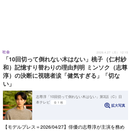
社会
2026.4.27（月） 12:15
「10回切って倒れない木はない」桃子（仁村紗
和）記憶すり替わりの理由判明 ミンソク（志尊
淳）の決断に視聴者涙「健気すぎる」「切な
い」
志尊淳「10回切って倒れない木はない」第3話（C）日
本テレビ
全 1 枚
拡大写真
【モデルプレス＝2026/04/27】俳優の志尊淳が主演を務め