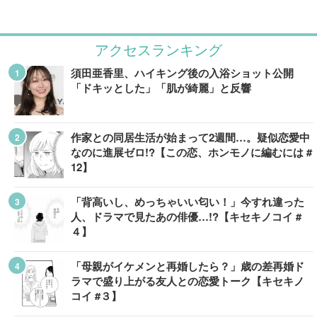
アクセスランキング
須田亜香里、ハイキング後の入浴ショット公開
「ドキッとした」「肌が綺麗」と反響
作家との同居生活が始まって2週間…。疑似恋愛中
なのに進展ゼロ!?【この恋、ホンモノに編むには #
12】
「背高いし、めっちゃいい匂い！」今すれ違った
人、ドラマで見たあの俳優…!?【キセキノコイ #
４】
「母親がイケメンと再婚したら？」歳の差再婚ド
ラマで盛り上がる友人との恋愛トーク【キセキノ
コイ #３】