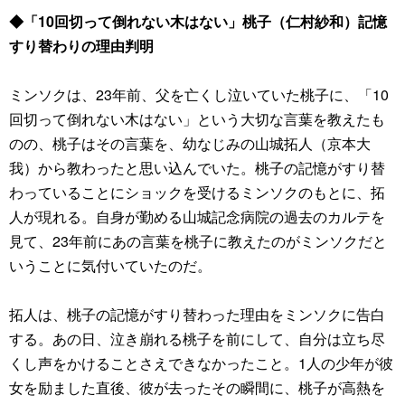
◆「10回切って倒れない木はない」桃子（仁村紗和）記憶
すり替わりの理由判明
ミンソクは、23年前、父を亡くし泣いていた桃子に、「10
回切って倒れない木はない」という大切な言葉を教えたも
のの、桃子はその言葉を、幼なじみの山城拓人（京本大
我）から教わったと思い込んでいた。桃子の記憶がすり替
わっていることにショックを受けるミンソクのもとに、拓
人が現れる。自身が勤める山城記念病院の過去のカルテを
見て、23年前にあの言葉を桃子に教えたのがミンソクだと
いうことに気付いていたのだ。
拓人は、桃子の記憶がすり替わった理由をミンソクに告白
する。あの日、泣き崩れる桃子を前にして、自分は立ち尽
くし声をかけることさえできなかったこと。1人の少年が彼
女を励ました直後、彼が去ったその瞬間に、桃子が高熱を