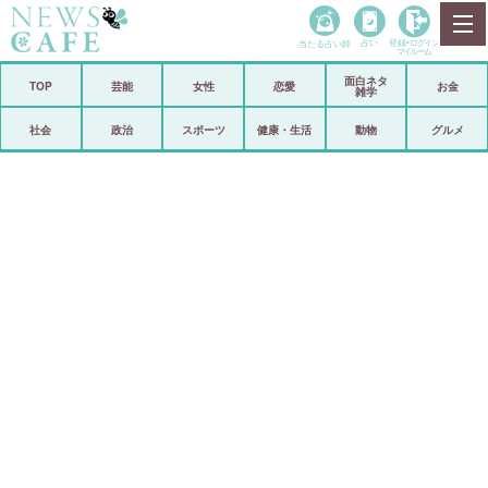
当たる占い師
占い
登録•
ログイン
マイルーム
面白ネタ
ホーム
TOP
芸能
女性
恋愛
お金
雑学
社会
政治
社会
政治
スポーツ
健康・生活
動物
グルメ
経済
海外
芸能
スポーツ
恋愛
ビックリ
コメントポスト
アリ／ナシ
リリース
ショップ
登録・ログイン/マイルーム