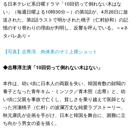
る日本テレビ系日曜ドラマ「10回切って倒れない木はな
い」（毎週日曜よる10時30分～）の第3話が、4月26日に放
送された。第2話ラストで明かされた桃子（仁村紗和）の記
憶のすり替わりの理由が判明し、反響を呼んでいる。＜※ネ
タバレあり＞
【写真】志尊淳、肉体美のぞく上裸ショット
◆志尊淳主演「10回切って倒れない木はない」
本作は、幼い頃に日本人の両親を失い、韓国有数の財閥の
養子となった青年キム・ミンソク／青木照（志尊）と、幼
い頃に父親を事故で亡くし、貧しさを乗り越えて医師とな
った河瀬桃子（仁村）の波瀾万丈な純愛ラブストーリー。
秋元康氏が企画を手がけ、日本と韓国を舞台に、困難に立
ち向かう男女の姿を描く。