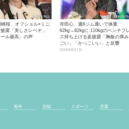
川崎桜、オフショル×ミニ
寺田心、週6ジム通いで体重
デ披露「美しさレベチ」
62kg→82kgに 110kgのベンチプ
テール最高」の声
ス持ち上げる姿披露「胸板の厚み
ごい」「かっこいい」と反響
日
2026年8月7日
海外
芸能
スポーツ
恋愛