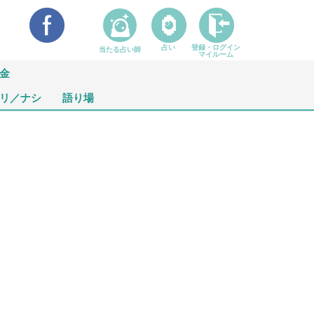
占い
登録・ログイン
当たる占い師
マイルーム
金
リ／ナシ
語り場