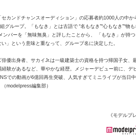
セカンドチャンスオーディション」の応募者約1000人の中か
グループ。「もなき」とは古語で “名もなき”“心もなき”“物も
メンバーを「無味無臭」と評したことから、 「もなき」が持つ
ない」という意味と重なって、グループ名に決定した。
俳優出身者、サカイJr.は一級建築士の資格を持つ帰国子女、
場経験があるなど、華やかな経歴。メジャーデビュー前に、デ
NSでの動画が6億回再生突破、人気すぎてミニライブが当日
odelpress編集部）
《モデルプ