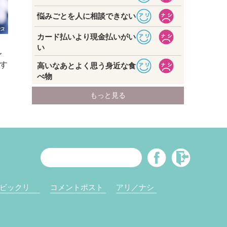
レ
す
ビックリ
コメントポスト
アリ／ナシ