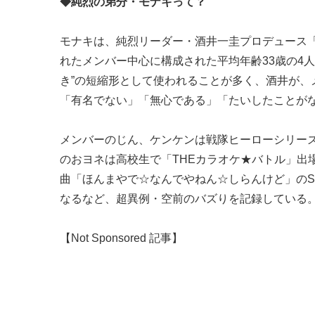
◆純烈の弟分・モナキって？
モナキは、純烈リーダー・酒井一圭プロデュース「
れたメンバー中心に構成された平均年齢33歳の4人組
き”の短縮形として使われることが多く、酒井が、
「有名でない」「無心である」「たいしたことが
メンバーのじん、ケンケンは戦隊ヒーローシリーズ
のおヨネは高校生で「THEカラオケ★バトル」出
曲「ほんまやで☆なんでやねん☆しらんけど」のS
なるなど、超異例・空前のバズりを記録している。（m
【Not Sponsored 記事】