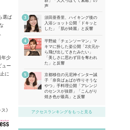
群」「大人っぽくて素敵」の
声
ら選ば
須田亜香里、ハイキング後の
入浴ショット公開「ドキッと
な
した」「肌が綺麗」と反響
、
平野綾「チェンソーマン」マ
キマに扮した姿公開「2次元か
ら飛び出してきたみたい」
最年少
「美しさに思わず目を奪われ
た」と反響
ビュー
中止に
京都移住の元尼神インター誠
子「奈良ばぁばが作りそうな
やつ」手料理公開「アレンジ
のセンスが抜群」「こんがり
焼き色が最高」と反響
レス》
アクセスランキングをもっと見る