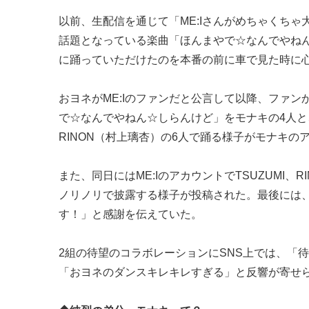
以前、生配信を通じて「ME:Iさんがめちゃくちゃ大
話題となっている楽曲「ほんまやで☆なんでやねん☆
に踊っていただけたのを本番の前に車で見た時に
おヨネがME:Iのファンだと公言して以降、ファン
で☆なんでやねん☆しらんけど」をモナキの4人と、以
RINON（村上璃杏）の6人で踊る様子がモナキの
また、同日にはME:IのアカウントでTSUZUMI、RI
ノリノリで披露する様子が投稿された。最後には
す！」と感謝を伝えていた。
2組の待望のコラボレーションにSNS上では、「
「おヨネのダンスキレキレすぎる」と反響が寄せ