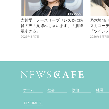
吉川愛、ノースリーブドレス姿に絶
乃木坂46
賛の声「見惚れちゃいます」「肌綺
スカコー
麗すぎる」
「ツイン
2026年8月7日
2026年8月7
ホーム
社会
政治
経済
PR TIMES