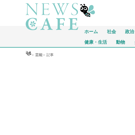
ホーム
社会
政治
健康・生活
動物
ホーム
›
芸能
›
記事