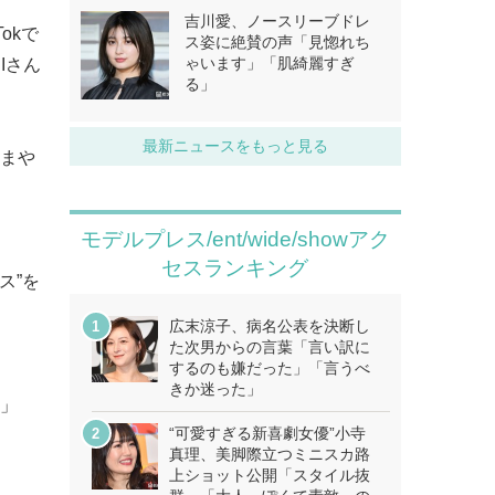
吉川愛、ノースリーブドレ
okで
ス姿に絶賛の声「見惚れち
ゃいます」「肌綺麗すぎ
Iさん
る」
最新ニュースをもっと見る
んまや
モデルプレス/ent/wide/showアク
セスランキング
ス”を
広末涼子、病名公表を決断し
た次男からの言葉「言い訳に
するのも嫌だった」「言うべ
きか迷った」
る」
“可愛すぎる新喜劇女優”小寺
真理、美脚際立つミニスカ路
上ショット公開「スタイル抜