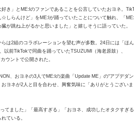
好き」とME:Iのファンであることを公言していたおヨネ。TikT
しらんけど」をME:Iが踊っていたことについて触れ、「ME:
心臓が跳ね上がるかと思いました」と嬉しそうに語っていた。
からは2組のコラボレーションを望む声が多数。24日には「ほ
前TikTokで同曲を踊っていたTSUZUMI（海老原鼓）、
アカウントで公開された。
NON、おヨネの3人でME:Iの楽曲「Update ME」の“アプデダン
、おヨネが2人と目を合わせ、興奮気味に「ありがとうございま
待ってました」「最高すぎる」「おヨネ、成功したオタクすぎ
られている。