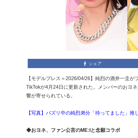
シェア
【モデルプレス＝2026/04/26】純烈の酒井一
TikTokが4月24日に更新された。メンバーのお
響が寄せられている。
【写真】バズリ中の純烈弟分「待ってました」推
◆おヨネ、ファン公言のME:Iと念願コラボ