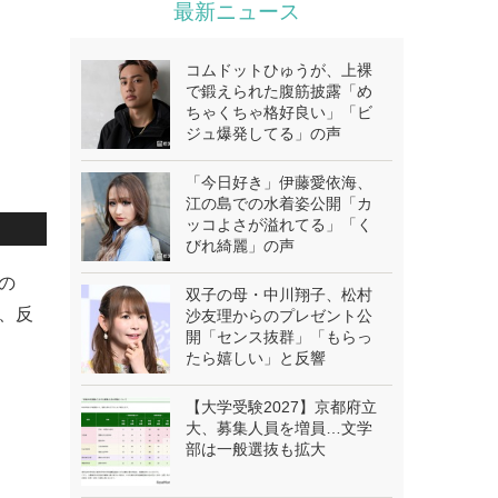
最新ニュース
コムドットひゅうが、上裸
で鍛えられた腹筋披露「め
ちゃくちゃ格好良い」「ビ
ジュ爆発してる」の声
「今日好き」伊藤愛依海、
江の島での水着姿公開「カ
ッコよさが溢れてる」「く
びれ綺麗」の声
の
双子の母・中川翔子、松村
れ、反
沙友理からのプレゼント公
開「センス抜群」「もらっ
たら嬉しい」と反響
【大学受験2027】京都府立
大、募集人員を増員…文学
部は一般選抜も拡大