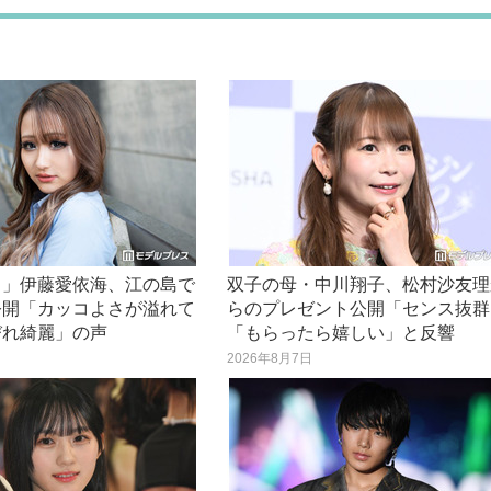
き」伊藤愛依海、江の島で
双子の母・中川翔子、松村沙友理
公開「カッコよさが溢れて
らのプレゼント公開「センス抜群
びれ綺麗」の声
「もらったら嬉しい」と反響
日
2026年8月7日