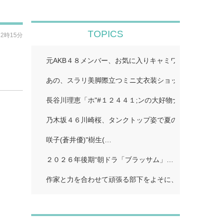
TOPICS
12時15分
元AKB４８メンバー、お気に入りキャミワンピで美スタ
あの、スラリ美脚際立つミニ丈衣装ショット公開「二度
長谷川理恵「ホ"#１２４４１;ンの大好物ナホ"#１２４４
乃木坂４６川崎桜、タンクトップ姿で夏のワンシーン再現
咲子(蒼井優)"樹生(…
２０２６年後期“朝ドラ「ブラッサム」…
作家と力を合わせて頑張る部下をよそに、上司は陰で悪