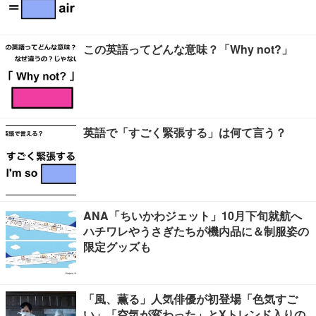
この英語ってどんな意味？「Why not?」
英語で「すごく緊張する」は何て言う？
ANA「ちいかわジェット」10月下旬就航へ
ハチワレやうさぎたちが機内品に＆制服姿の
限定グッズも
「風、薫る」人気俳優が初登場「色気すご
い」「空気が変わった」とXトレンド入りの