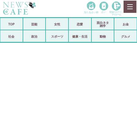
当たる占い師
占い
登録•
ログイン
マイルーム
面白ネタ
ホーム
TOP
芸能
女性
恋愛
お金
雑学
社会
政治
社会
政治
スポーツ
健康・生活
動物
グルメ
経済
海外
芸能
スポーツ
恋愛
ビックリ
コメントポスト
アリ／ナシ
リリース
ショップ
登録・ログイン/マイルーム