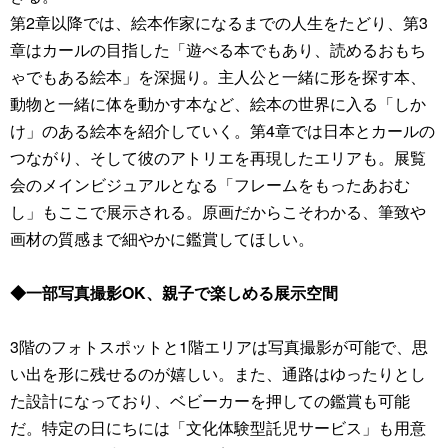
第2章以降では、絵本作家になるまでの人生をたどり、第3
章はカールの目指した「遊べる本でもあり、読めるおもち
ゃでもある絵本」を深掘り。主人公と一緒に形を探す本、
動物と一緒に体を動かす本など、絵本の世界に入る「しか
け」のある絵本を紹介していく。第4章では日本とカールの
つながり、そして彼のアトリエを再現したエリアも。展覧
会のメインビジュアルとなる「フレームをもったあおむ
し」もここで展示される。原画だからこそわかる、筆致や
画材の質感まで細やかに鑑賞してほしい。
◆一部写真撮影OK、親子で楽しめる展示空間
3階のフォトスポットと1階エリアは写真撮影が可能で、思
い出を形に残せるのが嬉しい。また、通路はゆったりとし
た設計になっており、ベビーカーを押しての鑑賞も可能
だ。特定の日にちには「文化体験型託児サービス」も用意