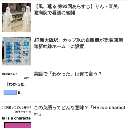
【風、薫る 第93回あらすじ】りん・直美、
避病院で看護に奮闘
JR新大阪駅、カップ氷の自販機が登場 東海
道新幹線ホーム上に設置
英語で「わかった」は何て言う？
この英語ってどんな意味？「He is a charact
er.」