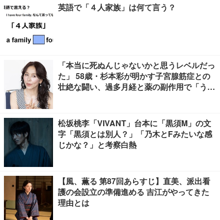
英語で「４人家族」は何て言う？
「本当に死ぬんじゃないかと思うレベルだっ
た」 58歳・杉本彩が明かす子宮腺筋症との
壮絶な闘い、過多月経と薬の副作用で「うつ
寸前」
松坂桃李「VIVANT」台本に「黒須M」の文
字「黒須とは別人？」「乃木とFみたいな感
じかな？」と考察白熱
【風、薫る 第87回あらすじ】直美、派出看
護の会設立の準備進める 吉江がやってきた
理由とは