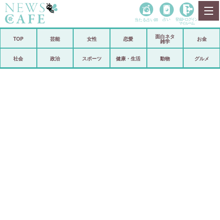
当たる占い師
占い
登録•
ログイン
マイルーム
面白ネタ
ホーム
TOP
芸能
女性
恋愛
お金
雑学
社会
政治
社会
政治
スポーツ
健康・生活
動物
グルメ
経済
海外
芸能
スポーツ
恋愛
ビックリ
コメントポスト
アリ／ナシ
リリース
ショップ
登録・ログイン/マイルーム