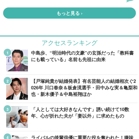
アクセスランキング
中島歩、“明治時代の文豪”の玄孫だった「教科書
にも載っている」名前も先祖に由来
【戸塚純貴が結婚発表】有名芸能人の結婚相次ぐ2
026年 川口春奈＆板倉滉選手・田中みな実＆亀梨和
也・新木優子＆中島裕翔ほか
「人としては大好きなんです」誘い続けて10数
年、心が折れた夫が「妻以外」に求めたもの
ライバルの後輩俳優に重要な役を奪われた！嫌味