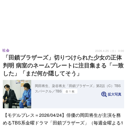
社会
2026.4.25（土） 0:00
「田鎖ブラザーズ」切りつけられた少女の正体
判明 病室のネームプレートに注目集まる「一致
した」「まだ何か隠してそう」
岡田将生、染谷将太「田鎖ブラザーズ」第2話（C）TBS
スパークル／TBS
全 1 枚
拡大写真
【モデルプレス＝2026/04/24】俳優の岡田将生が主演を務
めるTBS系金曜ドラマ「田鎖ブラザーズ」（毎週金曜よる1