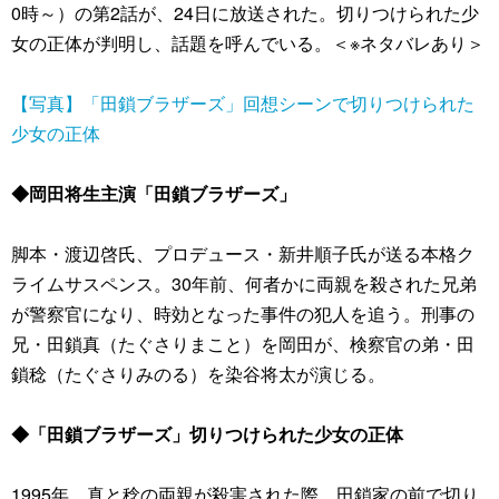
0時～）の第2話が、24日に放送された。切りつけられた少
女の正体が判明し、話題を呼んでいる。＜※ネタバレあり＞
【写真】「田鎖ブラザーズ」回想シーンで切りつけられた
少女の正体
◆岡田将生主演「田鎖ブラザーズ」
脚本・渡辺啓氏、プロデュース・新井順子氏が送る本格ク
ライムサスペンス。30年前、何者かに両親を殺された兄弟
が警察官になり、時効となった事件の犯人を追う。刑事の
兄・田鎖真（たぐさりまこと）を岡田が、検察官の弟・田
鎖稔（たぐさりみのる）を染谷将太が演じる。
◆「田鎖ブラザーズ」切りつけられた少女の正体
1995年、真と稔の両親が殺害された際、田鎖家の前で切り