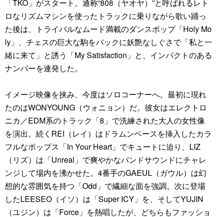
「TKO」がスタート。通称“808（ヤオヤ）”と呼ばれるレト
ロなリズムマシンを使ったトラックに乗りながら歌い踊っ
た後は、トライバルなムード満載のダンスポップ「Holy Mo
ly」、チェスの巨大な駒をバックに妖艶なしぐさで「私と一
緒に来て」と誘う「My Satisfaction」と、インパクトのある
ナンバーを連発した。
イメージ映像を挟み、今度はソロコーナーへ。最初に現れ
たのはWONYOUNG（ウォニョン）だ。彼女はエレクトロ
ニカ／EDM系のトラック「8」で洗練された大人の女性像
を演出。続くREI（レイ）はドラムンベースを挿入したカラ
フルなポップス「In Your Heart」でキュートに迫り、LIZ
（リズ）は「Unreal」で爽やかなバンドサウンドにチャレ
ンジして場内を沸かせた。4番手のGAEUL（ガウル）は幻
想的な雰囲気を持つ「Odd」で繊細な面を強調。次に登場
したLEESEO（イソ）は「Super ICY」を、そしてYUJIN
（ユジン）は「Force」を熱唱したが、どちらもファッショ