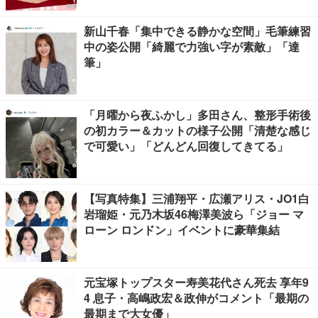
新山千春「集中できる静かな空間」毛筆練習
中の姿公開「綺麗で力強い字が素敵」「達
筆」
「月曜から夜ふかし」多田さん、整形手術後
の初カラー＆カットの様子公開「清楚な感じ
で可愛い」「どんどん回復してきてる」
【写真特集】三浦翔平・広瀬アリス・JO1白
岩瑠姫・元乃木坂46梅澤美波ら「ジョー マ
ローン ロンドン」イベントに豪華集結
元宝塚トップスター寿美花代さん死去 享年9
4 息子・高嶋政宏＆政伸がコメント「最期の
最期まで大女優」