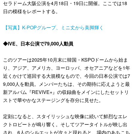
セラドーム大阪公演を4月18日・19日に開催。ここでは18
日の模様をレポートする。
【写真】K-POPグループ、ミニ丈から美脚輝く
◆IVE、日本公演で79,000人動員
このツアーは2025年10月末に韓国・KSPOドームから始ま
り、アジア、アメリカ、ヨーロッパ、オセアニアなどを1年
近くかけて巡回する大規模なもので、今回の日本公演では7
9,000人を動員。メンバーたちは、その期待に応えようと最
新アルバム『REVIVE+』の収録曲をメインにしたセットリ
ストで華やかなステージングを存分に見せた。
定刻になると、スタイリッシュな映像に続いて鮮烈なエレ
クトロビートが鳴り響く。そしてツアータイトルが映し出
され、6人のシルエットが次々と現れると、場内のあちこち