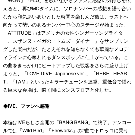
「WOW」「FLU」を歌いながらファンに感謝の気持ちを伝
えると、再びMCタイムに。ソロナンバーの感想を語り合い
ながら和気あいあいとした時間を楽しんだ後は、ラストへ
向かって勢いのあるナンバー中心のステージが始まった。
「ATTITUDE」はアメリカの女性シンガーソングライタ
ー、スザンヌ・ベガの「トムズ・ダイナー」をサンプリン
グした楽曲だが、たとえそれを知らなくても華麗なメロデ
ィラインに心奪われるダンスポップに仕上がっている。こ
の曲をきっかけにヒートアップした観客をさらに盛り上げ
ようと、「LOVE DIVE -Japanese ver.-」「REBEL HEAR
T」「I AM」といったキラーチューンを連発。重低音で揺れ
る巨大な会場は、瞬く間にダンスフロアと化した。
◆IVE、ファンへ感謝
本編はIVEらしさ全開の「BANG BANG」で終了。アンコー
ルでは「Wild Bird」「Fireworks」の2曲でトロッコに乗り