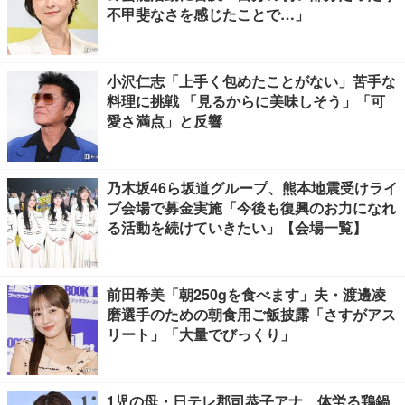
不甲斐なさを感じたことで…」
小沢仁志「上手く包めたことがない」苦手な
料理に挑戦 「見るからに美味しそう」「可
愛さ満点」と反響
乃木坂46ら坂道グループ、熊本地震受けライ
ブ会場で募金実施「今後も復興のお力になれ
る活動を続けていきたい」【会場一覧】
前田希美「朝250gを食べます」夫・渡邊凌
磨選手のための朝食用ご飯披露「さすがアス
リート」「大量でびっくり」
1児の母・日テレ郡司恭子アナ、体労る鶏鍋