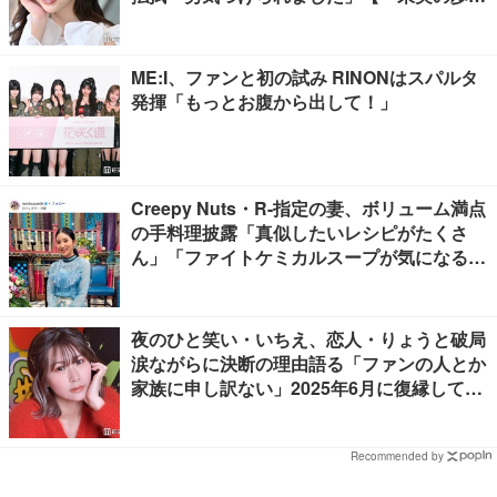
幅」インタビュー】
ME:I、ファンと初の試み RINONはスパルタ
発揮「もっとお腹から出して！」
Creepy Nuts・R-指定の妻、ボリューム満点
の手料理披露「真似したいレシピがたくさ
ん」「ファイトケミカルスープが気になる」
の声
夜のひと笑い・いちえ、恋人・りょうと破局
涙ながらに決断の理由語る「ファンの人とか
家族に申し訳ない」2025年6月に復縁してい
た
Recommended by