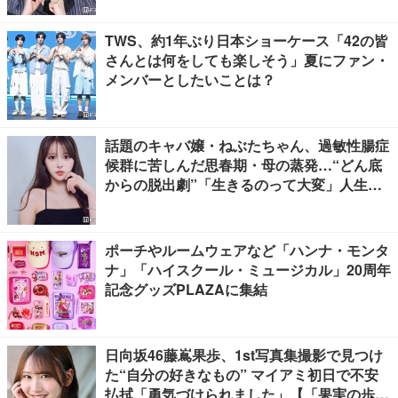
TWS、約1年ぶり日本ショーケース「42の皆
さんとは何をしても楽しそう」夏にファン・
メンバーとしたいことは？
話題のキャバ嬢・ねぶたちゃん、過敏性腸症
候群に苦しんだ思春期・母の蒸発…“どん底
からの脱出劇”「生きるのって大変」人生変
えた言葉とは【インタビュー連載Vol.1】
ポーチやルームウェアなど「ハンナ・モンタ
ナ」「ハイスクール・ミュージカル」20周年
記念グッズPLAZAに集結
日向坂46藤嶌果歩、1st写真集撮影で見つけ
た“自分の好きなもの” マイアミ初日で不安
払拭「勇気づけられました」【「果実の歩