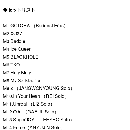
◆セットリスト
M1.GOTCHA （Baddest Eros）
M2.XOXZ
M3.Baddie
M4.Ice Queen
M5.BLACKHOLE
M6.TKO
M7.Holy Moly
M8.My Satisfaction
M9.8 （JANGWONYOUNG Solo）
M10.In Your Heart （REI Solo）
M11.Unreal （LIZ Solo）
M12.Odd （GAEUL Solo）
M13.Super ICY （LEESEO Solo）
M14.Force（ANYUJIN Solo）