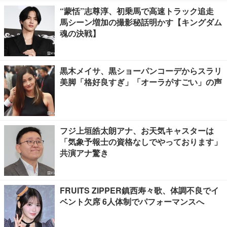
“蒙恬”志尊淳、初乗馬で高速トラック追走
馬シーン増加の撮影秘話明かす【キングダム
魂の決戦】
黒木メイサ、黒ショーパンコーデからスラリ
美脚「格好良すぎ」「オーラがすごい」の声
フジ上垣皓太朗アナ、お天気キャスターは
「気象予報士の資格なしでやっております」
共演アナ驚き
FRUITS ZIPPER鎮西寿々歌、体調不良でイ
ベント欠席 6人体制でパフォーマンスへ