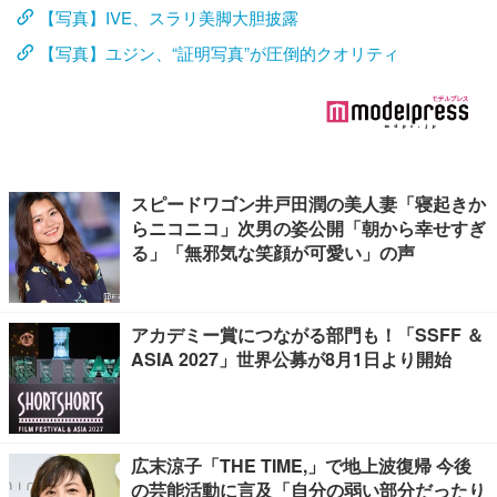
【写真】IVE、スラリ美脚大胆披露
【写真】ユジン、“証明写真”が圧倒的クオリティ
スピードワゴン井戸田潤の美人妻「寝起きか
らニコニコ」次男の姿公開「朝から幸せすぎ
る」「無邪気な笑顔が可愛い」の声
アカデミー賞につながる部門も！「SSFF ＆
ASIA 2027」世界公募が8月1日より開始
広末涼子「THE TIME,」で地上波復帰 今後
の芸能活動に言及「自分の弱い部分だったり