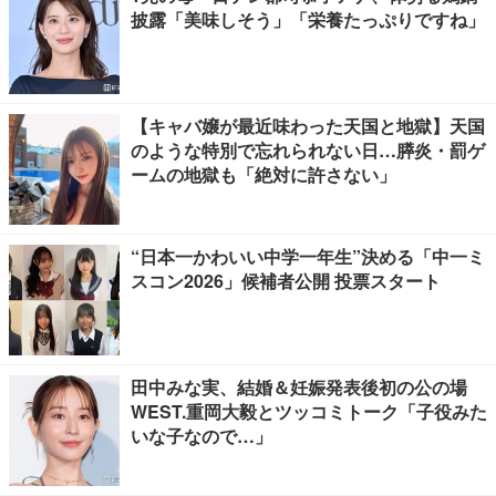
披露「美味しそう」「栄養たっぷりですね」
【キャバ嬢が最近味わった天国と地獄】天国
のような特別で忘れられない日…膵炎・罰ゲ
ームの地獄も「絶対に許さない」
“日本一かわいい中学一年生”決める「中一ミ
スコン2026」候補者公開 投票スタート
田中みな実、結婚＆妊娠発表後初の公の場
WEST.重岡大毅とツッコミトーク「子役みた
いな子なので…」