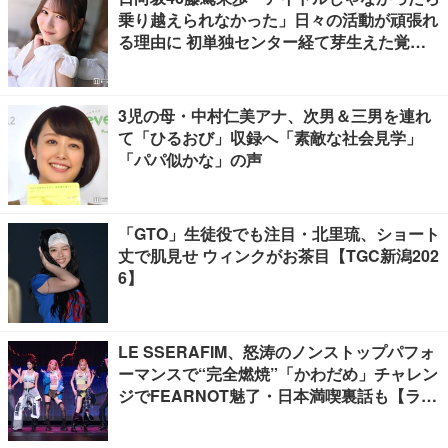
乗り越えられなかった」日々の活動が頑張れ
る理由に 初単独センター経て芽生えた覚悟
も【「果実の歩幅」インタビュー】
3児の母・中村仁美アナ、次男＆三男を連れ
て「ひるおび」収録へ「素敵な社会見学」
「パパ似かな」の声
「GTO」生徒役でも注目・北里琉、ショート
丈で肌見せ ウィンクがお茶目【TGC新潟202
6】
LE SSERAFIM、怒涛のノンストップパフォ
ーマンスで“完全燃焼”「かわだめ」チャレン
ジでFEARNOT魅了・日本満喫裏話も【ライ
ブレポート】