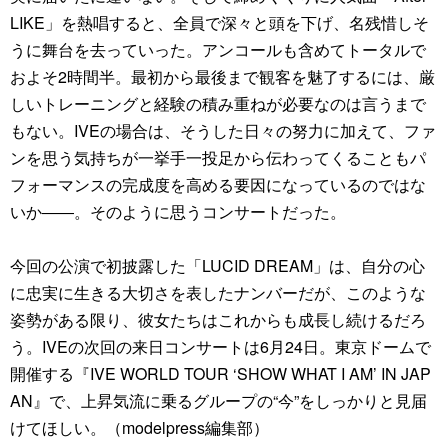
LIKE」を熱唱すると、全員で深々と頭を下げ、名残惜しそ
うに舞台を去っていった。アンコールも含めてトータルで
およそ2時間半。最初から最後まで観客を魅了するには、厳
しいトレーニングと経験の積み重ねが必要なのは言うまで
もない。IVEの場合は、そうした日々の努力に加えて、ファ
ンを思う気持ちが一挙手一投足から伝わってくることもパ
フォーマンスの完成度を高める要因になっているのではな
いか――。そのように思うコンサートだった。
今回の公演で初披露した「LUCID DREAM」は、自分の心
に忠実に生きる大切さを表したナンバーだが、このような
姿勢がある限り、彼女たちはこれからも成長し続けるだろ
う。IVEの次回の来日コンサートは6月24日。東京ドームで
開催する『IVE WORLD TOUR ‘SHOW WHAT I AM’ IN JAP
AN』で、上昇気流に乗るグループの“今”をしっかりと見届
けてほしい。（modelpress編集部）