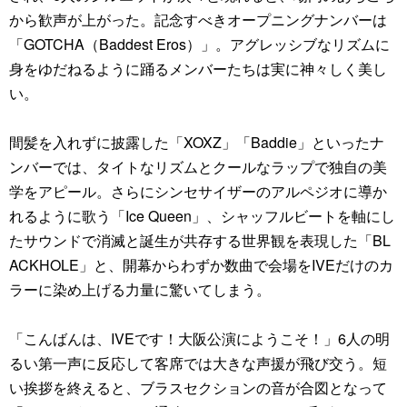
から歓声が上がった。記念すべきオープニングナンバーは
「GOTCHA（Baddest Eros）」。アグレッシブなリズムに
身をゆだねるように踊るメンバーたちは実に神々しく美し
い。
間髪を入れずに披露した「XOXZ」「Baddie」といったナ
ンバーでは、タイトなリズムとクールなラップで独自の美
学をアピール。さらにシンセサイザーのアルペジオに導か
れるように歌う「Ice Queen」、シャッフルビートを軸にし
たサウンドで消滅と誕生が共存する世界観を表現した「BL
ACKHOLE」と、開幕からわずか数曲で会場をIVEだけのカ
ラーに染め上げる力量に驚いてしまう。
「こんばんは、IVEです！大阪公演にようこそ！」6人の明
るい第一声に反応して客席では大きな声援が飛び交う。短
い挨拶を終えると、ブラスセクションの音が合図となって