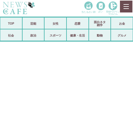
当たる占い師
占い
登録•
ログイン
マイルーム
面白ネタ
ホーム
TOP
芸能
女性
恋愛
お金
雑学
社会
政治
社会
政治
スポーツ
健康・生活
動物
グルメ
経済
海外
芸能
スポーツ
恋愛
ビックリ
コメントポスト
アリ／ナシ
リリース
ショップ
登録・ログイン/マイルーム