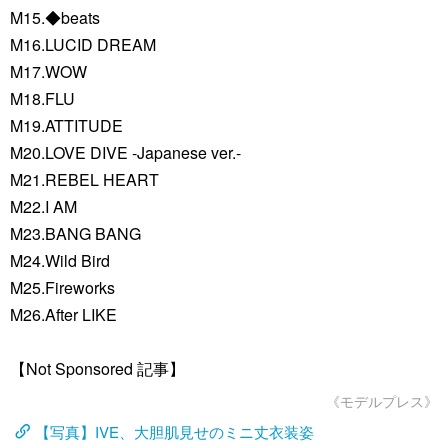
M15.◆beats
M16.LUCID DREAM
M17.WOW
M18.FLU
M19.ATTITUDE
M20.LOVE DIVE -Japanese ver.-
M21.REBEL HEART
M22.I AM
M23.BANG BANG
M24.Wild Bird
M25.Fireworks
M26.After LIKE
【Not Sponsored 記事】
《モデルプレス》
【写真】IVE、大胆肌見せのミニ丈衣装姿