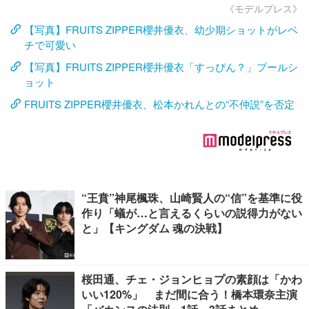
《モデルプレス》
【写真】FRUITS ZIPPER櫻井優衣、幼少期ショットがレベ
チで可愛い
【写真】FRUITS ZIPPER櫻井優衣「すっぴん？」プールシ
ョット
FRUITS ZIPPER櫻井優衣、松本かれんとの“不仲説”を否定
“王賁”神尾楓珠、山崎賢人の“信”を基準に役
作り「蟻が…と言えるくらいの説得力がない
と」【キングダム 魂の決戦】
桜田通、チェ・ジョンヒョプの素顔は「かわ
いい120%」 まだ間に合う！橋本環奈主演