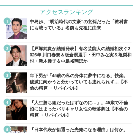
アクセスランキング
中島歩、“明治時代の文豪”の玄孫だった「教科書
にも載っている」名前も先祖に由来
【戸塚純貴が結婚発表】有名芸能人の結婚相次ぐ2
026年 川口春奈＆板倉滉選手・田中みな実＆亀梨和
也・新木優子＆中島裕翔ほか
年下男が「45歳の私の身体に夢中になる」快楽。
破滅に向かうと分かっていても逃れられず…【不
倫の精算 ・リバイバル】
「人生勝ち組だったはずなのに…」。45歳で不倫
沼にはまったバリキャリ女性の転落劇は【不倫の
精算 ・リバイバル】
「日本代表が似通った先発になる理由」は何か。