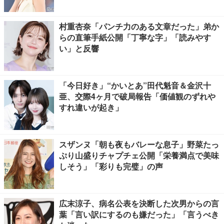
村重杏奈「パンチ力のある文章だった」弟か
らの直筆手紙公開「丁寧な字」「読みやす
い」と反響
「今日好き」“かいとあ”田代魁音＆金沢十
亜、交際4ヶ月で破局報告「価値観のずれや
すれ違いが起き」
スザンヌ「朝も夜もバレーな息子」野菜たっ
ぷり山盛りチャプチェ公開「栄養満点で美味
しそう」「彩りも完璧」の声
広末涼子、病名公表を決断した次男からの言
葉「言い訳にするのも嫌だった」「言うべき