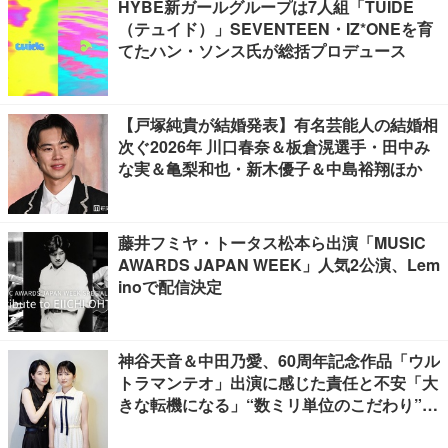
HYBE新ガールグループは7人組「TUIDE
（テュイド）」SEVENTEEN・IZ*ONEを育
てたハン・ソンス氏が総括プロデュース
【戸塚純貴が結婚発表】有名芸能人の結婚相
次ぐ2026年 川口春奈＆板倉滉選手・田中み
な実＆亀梨和也・新木優子＆中島裕翔ほか
藤井フミヤ・トータス松本ら出演「MUSIC
AWARDS JAPAN WEEK」人気2公演、Lem
inoで配信決定
神谷天音＆中田乃愛、60周年記念作品「ウル
トラマンテオ」出演に感じた責任と不安「大
きな転機になる」“数ミリ単位のこだわり”特
撮技術に圧倒【インタビュー】