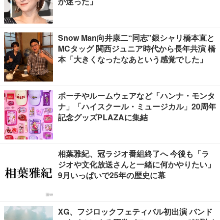
か迷った」
Snow Man向井康二“同志”銀シャリ橋本直と
MCタッグ 関西ジュニア時代から長年共演 橋
本「大きくなったなあという感覚でした」
ポーチやルームウェアなど「ハンナ・モンタ
ナ」「ハイスクール・ミュージカル」20周年
記念グッズPLAZAに集結
相葉雅紀、冠ラジオ番組終了へ 今後も「ラ
ジオや文化放送さんと一緒に何かやりたい」
9月いっぱいで25年の歴史に幕
XG、フジロックフェティバル初出演 バンド