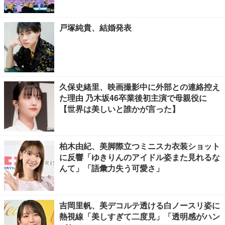
戸塚純貴、結婚発表
久保史緒里、映画撮影中に外部との連絡控え
た理由 乃木坂46卒業後初主演で母親役に
【世界は美しいと誰かが言った】
柏木由紀、美脚際立つミニスカ衣装ショット
に反響「ゆきりんのアイドル姿また見れるな
んて」「語彙力失う可愛さ」
吉岡里帆、美デコルテ透ける白ノースリ姿に
熱視線「美しすぎて二度見」「透明感がハン