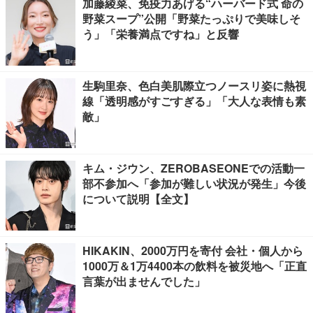
加藤綾菜、免疫力あげる“ハーバード式 命の
野菜スープ”公開「野菜たっぷりで美味しそ
う」「栄養満点ですね」と反響
生駒里奈、色白美肌際立つノースリ姿に熱視
線「透明感がすごすぎる」「大人な表情も素
敵」
キム・ジウン、ZEROBASEONEでの活動一
部不参加へ「参加が難しい状況が発生」今後
について説明【全文】
HIKAKIN、2000万円を寄付 会社・個人から
1000万＆1万4400本の飲料を被災地へ「正直
言葉が出ませんでした」