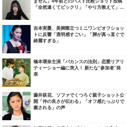
ません」4年前とのバスト比較ショット投稿
「全然違くてビックリ」「やり方教えて」の
声多数
吉本実憂、美脚際立つミニワンピオフショッ
トに反響「透明感すごい」「脚が真っ直ぐで
綺麗すぎる」
橋本環奈主演「バカンスの法則」恋愛リアリ
ティーショー編に突入！ 新たな“参加者”発
表
藤井萩花、ソファでくつろぐ親子ショット公
開「仲の良さが伝わる」「オフ感たっぷりで
癒される」の声