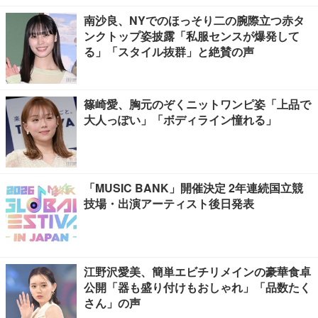
南沙良、NYでのほっそり二の腕際立つ赤タ
ンクトップ姿披露「私服センスが爆発して
る」「スタイル抜群」と絶賛の声
篠崎愛、胸元のぞくニットワンピ姿「上品で
大人っぽい」「ボディライン憧れる」
「MUSIC BANK」開催決定 2年連続国立競
技場・出演アーティスト後日発表
江野沢愛美、簡単エビチリメインの豪華食卓
公開「器も盛り付けもおしゃれ」「品数たく
さん」の声