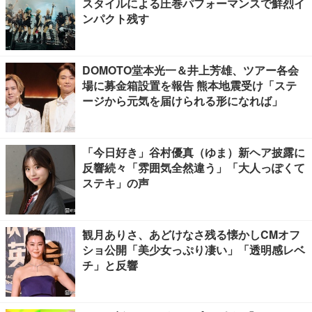
スタイルによる圧巻パフォーマンスで鮮烈イ
ンパクト残す
DOMOTO堂本光一＆井上芳雄、ツアー各会
場に募金箱設置を報告 熊本地震受け「ステ
ージから元気を届けられる形になれば」
「今日好き」谷村優真（ゆま）新ヘア披露に
反響続々「雰囲気全然違う」「大人っぽくて
ステキ」の声
観月ありさ、あどけなさ残る懐かしCMオフ
ショ公開「美少女っぷり凄い」「透明感レベ
チ」と反響