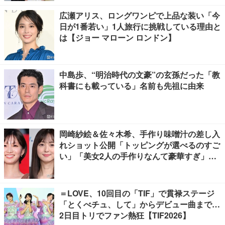
広瀬アリス、ロングワンピで上品な装い「今
日が1番若い」1人旅行に挑戦している理由と
は【ジョー マローン ロンドン】
中島歩、“明治時代の文豪”の玄孫だった「教
科書にも載っている」名前も先祖に由来
岡崎紗絵＆佐々木希、手作り味噌汁の差し入
れショット公開「トッピングが選べるのすご
い」「美女2人の手作りなんて豪華すぎ」と
反響
＝LOVE、10回目の「TIF」で貫禄ステージ
「とくべチュ、して」からデビュー曲まで…
2日目トリでファン熱狂【TIF2026】