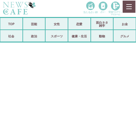
当たる占い師
占い
登録•
ログイン
マイルーム
面白ネタ
ホーム
TOP
芸能
女性
恋愛
お金
雑学
社会
政治
社会
政治
スポーツ
健康・生活
動物
グルメ
経済
海外
芸能
スポーツ
恋愛
ビックリ
コメントポスト
アリ／ナシ
リリース
ショップ
登録・ログイン/マイルーム