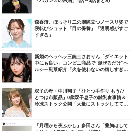
「バカンスの法則」1話～3話まとめ
森香澄、ほっそり二の腕際立つノースリ姿で
寝転びショット「目の保養」「透明感がすご
すぎる」
新婚のヘラヘラ三銃士さおりん「ダイエット
中にも良い」コンビニ商品で“混ぜるだけ”ヘ
ルシー副菜紹介「火を使わないの嬉しすぎ
る」「タンパク質たっぷりで最高」の声
双子の母・中川翔子「ひとつ手作り もうひ
とつは市販品」0歳双子息子の離乳食事情＆
冷凍ストック公開「大量にストックしてて尊
敬」「市販品って本当に助かる」の声
「月曜から夜ふかし」多田さん「豊胸はして