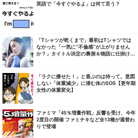
英語で「今すぐやるよ」は何て言う？
「Tシャツが乾くまで」最初はTシャツでは
なかった「一気に“不倫感”が上がりません
か？」タイトル決定の裏側＆物語に仕掛けた
ユニークな視点【脚本家・生方美久氏インタ
ビュー】
「ラクに痩せた！」と喜ぶのは待って。意図
しない「体重減少」に潜む体のSOS【更年期
女性の体重変化】
ファミマ「45％増量作戦」反響を受け、今年
2度目の開催 ファミチキなど全13種が週替わ
りで登場