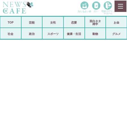
当たる占い師
占い
登録•
ログイン
マイルーム
面白ネタ
ホーム
TOP
芸能
女性
恋愛
お金
雑学
社会
政治
社会
政治
スポーツ
健康・生活
動物
グルメ
経済
海外
芸能
スポーツ
恋愛
ビックリ
コメントポスト
アリ／ナシ
リリース
ショップ
登録・ログイン/マイルーム