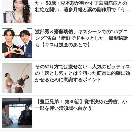
た」 58歳・杉本彩が明かす子宮腺筋症との
壮絶な闘い、過多月経と薬の副作用で「うつ
寸前」
渡部秀＆齋藤璃佑、キスシーンでの“ハプニ
ング”告白「新鮮でドキッとした」撮影秘話
も【キスは捜査のあとで】
そのやり方では痩せない…人気のピラティス
の「落とし穴」とは？狙った筋肉に的確に効
かせるために意識するポイント
【豊臣兄弟！ 第30話】覚悟決めた秀吉、小
一郎を伴い清須城へ向かう