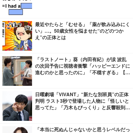
最近やたらと「むせる」「薬が飲み込みにく
い」…。50歳女性を悩ませた“のどのつか
え”の正体とは
「ラストノート」葵（内田有紀）が涙 波乱
の次回予告に視聴者衝撃「ハッピーエンドに
進むのかと思ったのに」「不穏すぎる」【ネ
タバレあり】
日曜劇場「VIVANT」“新たな別班員”の正体
判明 ラスト3秒で登場した人物に「怪しいと
思ってた」「乃木もびっくり」と反響殺到
【ネタバレあり】
「本当に死ぬんじゃないかと思うレベルだっ