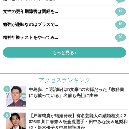
アクセスランキング
中島歩、“明治時代の文豪”の玄孫だった「教科書
にも載っている」名前も先祖に由来
【戸塚純貴が結婚発表】有名芸能人の結婚相次ぐ2
026年 川口春奈＆板倉滉選手・田中みな実＆亀梨和
也・新木優子＆中島裕翔ほか