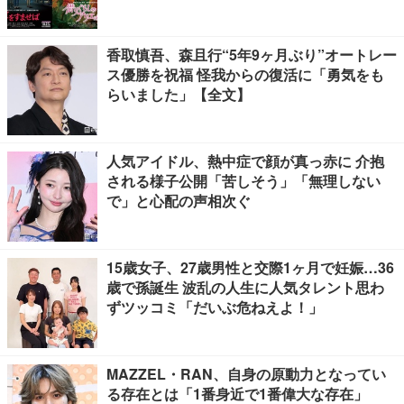
香取慎吾、森且行“5年9ヶ月ぶり”オートレー
ス優勝を祝福 怪我からの復活に「勇気をも
らいました」【全文】
人気アイドル、熱中症で顔が真っ赤に 介抱
される様子公開「苦しそう」「無理しない
で」と心配の声相次ぐ
15歳女子、27歳男性と交際1ヶ月で妊娠…36
歳で孫誕生 波乱の人生に人気タレント思わ
ずツッコミ「だいぶ危ねえよ！」
MAZZEL・RAN、自身の原動力となってい
る存在とは「1番身近で1番偉大な存在」