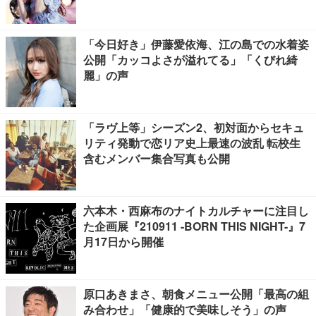
「今日好き」伊藤愛依海、江の島での水着姿
公開「カッコよさが溢れてる」「くびれ綺
麗」の声
「ラヴ上等」シーズン2、初対面からセキュ
リティ発動で恋リア史上最速の波乱 転校生
含むメンバー集合写真も公開
六本木・西麻布のナイトカルチャーに注目し
た企画展『210911 -BORN THIS NIGHT-』7
月17日から開催
原口あきまさ、朝食メニュー公開「最高の組
み合わせ」「健康的で美味しそう」の声