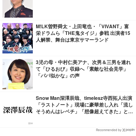
M!LK曽野舜太・上田竜也・「VIVANT」富
栄ドラムら「THE鬼タイジ」参戦 出演者15
人解禁、舞台は東京サマーランド
3児の母・中村仁美アナ、次男＆三男を連れ
て「ひるおび」収録へ「素敵な社会見学」
「パパ似かな」の声
Snow Man深澤辰哉、timelesz寺西拓人出演
「ラストノート」現場に豪華差し入れ「流し
そうめんはレベチ」「想像超えてきた」と絶
賛の声
Recommended by