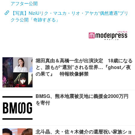
アフター公開
【写真】NiziUリク・マユカ・リオ・アヤカ“偶然遭遇”プリ
クラ公開「奇跡すぎる」
堀田真由＆高橋一生が出演決定 18歳になる
と、誰もが“選別”される世界…『ghost／夜
の果て』 特報映像解禁
BMSG、熊本地震被災地に義援金2000万円
を寄付
北斗晶、夫・佐々木健介の還暦祝い家族ショ