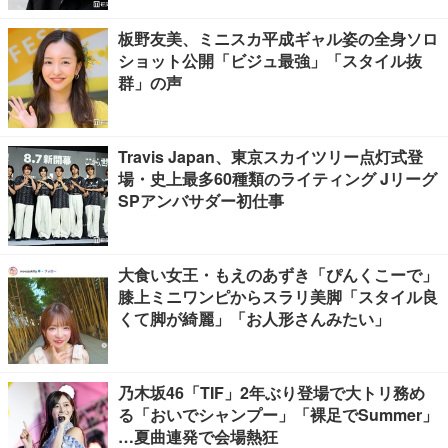
板野友美、ミニスカ平成ギャル姿の全身ソロ
ショット公開「ビジュ最強」「スタイル抜
群」の声
Travis Japan、東京スカイツリー点灯式登
場・史上最多60種類のライティング Jリーグ
SPアンバサダー初仕事
大食い女王・もえのあずき「ぴんくこーで」
膝上ミニワンピからスラリ美脚「スタイル良
くて脚が綺麗」「お人形さんみたい」
乃木坂46「TIF」2年ぶり登場で大トリ務め
る「おいでシャンプー」「裸足でSummer」
…夏曲連発で会場熱狂