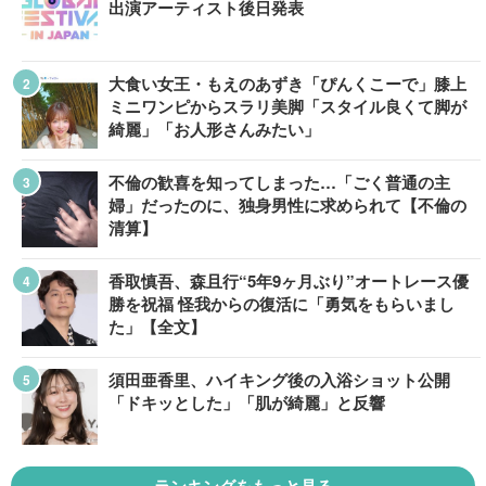
出演アーティスト後日発表
大食い女王・もえのあずき「ぴんくこーで」膝上
ミニワンピからスラリ美脚「スタイル良くて脚が
綺麗」「お人形さんみたい」
不倫の歓喜を知ってしまった…「ごく普通の主
婦」だったのに、独身男性に求められて【不倫の
清算】
香取慎吾、森且行“5年9ヶ月ぶり”オートレース優
勝を祝福 怪我からの復活に「勇気をもらいまし
た」【全文】
須田亜香里、ハイキング後の入浴ショット公開
「ドキッとした」「肌が綺麗」と反響