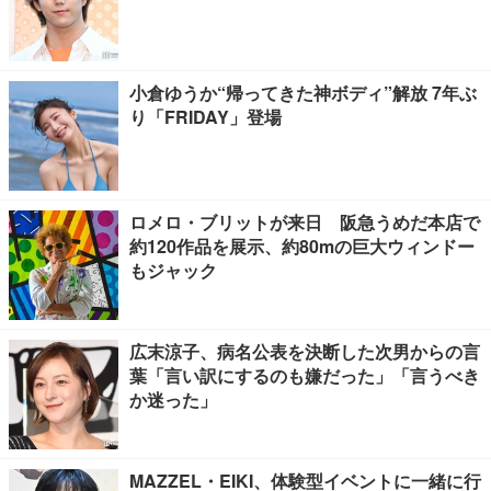
小倉ゆうか“帰ってきた神ボディ”解放 7年ぶ
り「FRIDAY」登場
ロメロ・ブリットが来日 阪急うめだ本店で
約120作品を展示、約80mの巨大ウィンドー
もジャック
広末涼子、病名公表を決断した次男からの言
葉「言い訳にするのも嫌だった」「言うべき
か迷った」
MAZZEL・EIKI、体験型イベントに一緒に行