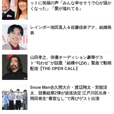
ットに祝福の声「みんな幸せそうで心が温か
くなった」「愛が溢れてる」
レインボー池田直人＆佐藤佳奈アナ、結婚発
表
山田孝之、俳優オーディション豪華ゲス
ト“匂わせ”が話題「結構やばめ」緊急で動画
配信【THE OPEN CALL】
Snow Man佐久間大介・渡辺翔太・宮舘涼
太、冠番組第2弾が放送決定 江戸川区出身・
岡田将生“番宣なし”で再びゲスト出演