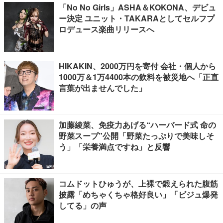
「No No Girls」ASHA＆KOKONA、デビュ
ー決定 ユニット・TAKARAとしてセルフプ
ロデュース楽曲リリースへ
HIKAKIN、2000万円を寄付 会社・個人から
1000万＆1万4400本の飲料を被災地へ「正直
言葉が出ませんでした」
加藤綾菜、免疫力あげる“ハーバード式 命の
野菜スープ”公開「野菜たっぷりで美味しそ
う」「栄養満点ですね」と反響
コムドットひゅうが、上裸で鍛えられた腹筋
披露「めちゃくちゃ格好良い」「ビジュ爆発
してる」の声