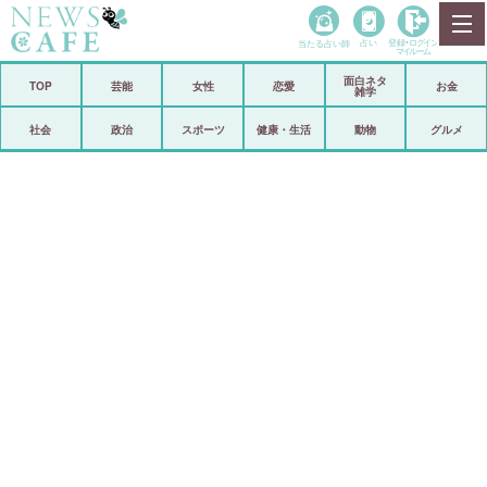
当たる占い師
占い
登録•
ログイン
マイルーム
面白ネタ
ホーム
TOP
芸能
女性
恋愛
お金
雑学
社会
政治
社会
政治
スポーツ
健康・生活
動物
グルメ
経済
海外
芸能
スポーツ
恋愛
ビックリ
コメントポスト
アリ／ナシ
リリース
ショップ
登録・ログイン/マイルーム