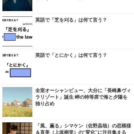
英語で「芝を刈る」は何て言う？
英語で「とにかく」は何て言う？
全室オーシャンビュー、大分に「長崎鼻ヴィ
ラリゾート」誕生 岬の特等席で海と夕陽を
独り占め
「風、薫る」シマケン（佐野晶哉）の恋模様
＆直美（上坂樹里）の“変化”に注目集まる