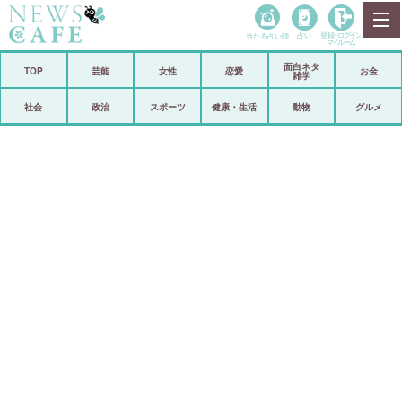
当たる占い師
占い
登録•
ログイン
マイルーム
面白ネタ
ホーム
TOP
芸能
女性
恋愛
お金
雑学
社会
政治
社会
政治
スポーツ
健康・生活
動物
グルメ
経済
海外
芸能
スポーツ
恋愛
ビックリ
コメントポスト
アリ／ナシ
リリース
ショップ
登録・ログイン/マイルーム