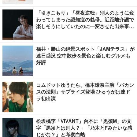
「引きこもり」「昼夜逆転」別人のように変
わってしまった認知症の義母。近距離介護で
楽しそうにしていたのに一変させた出来事と
は
福井・勝山の絶景スポット「JAMテラス」が
連日盛況 空中散歩＆景色と楽しむグルメも
好評
コムドットゆうたら、橋本環奈主演「バカン
スの法則」サプライズ登場 ひゅうがは連ド
ラ初出演
松坂桃李「VIVANT」台本に「黒須M」の文
字「黒須とは別人？」「乃木とFみたいな感
じかな？」と考察白熱