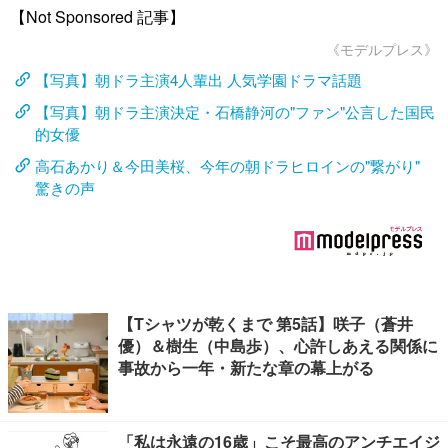
【Not Sponsored 記事】
《モデルプレス》
【写真】朝ドラ主演4人輩出 人気学園ドラマ話題
【写真】朝ドラ主演決定・石橋静河の"ファン"公言した国民
的女優
高石あかり＆今田美桜、今年の朝ドラヒロインの"繋がり"
驚きの声
【Tシャツが乾くまで 第5話】咲子（蒼井
優）＆樹生（中島歩）、心許しあえる関係に
事故から一年・新たな章の幕上がる
「私は永遠の16歳」こそ最高のアンチエイジ