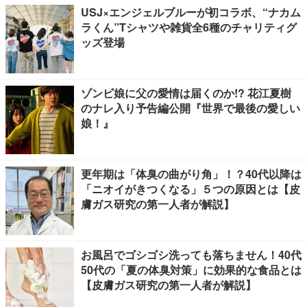
USJ×エンジェルブルーが初コラボ、“ナカム
ラくん”Tシャツや雑貨全6種のチャリティグ
ッズ登場
ゾンビ娘に父の愛情は届くのか!? 花江夏樹
のナレ入り予告編公開『世界で最後の愛しい
娘！』
更年期は「体臭の曲がり角」！？40代以降は
「ニオイがきつくなる」５つの原因とは【皮
膚ガス研究の第一人者が解説】
お風呂でゴシゴシ洗っても落ちません！40代
50代の「夏の体臭対策」に効果的な食品とは
【皮膚ガス研究の第一人者が解説】