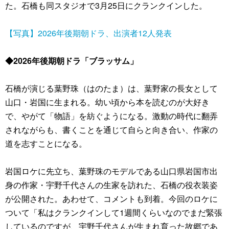
た。石橋も同スタジオで3月25日にクランクインした。
【写真】2026年後期朝ドラ、出演者12人発表
◆2026年後期朝ドラ「ブラッサム」
石橋が演じる葉野珠（はのたま）は、葉野家の長女として
山口・岩国に生まれる。幼い頃から本を読むのが大好き
で、やがて「物語」を紡ぐようになる。激動の時代に翻弄
されながらも、書くことを通じて自らと向き合い、作家の
道を志すことになる。
岩国ロケに先立ち、葉野珠のモデルである山口県岩国市出
身の作家・宇野千代さんの生家を訪れた、石橋の役衣装姿
が公開された。あわせて、コメントも到着。今回のロケに
ついて「私はクランクインして1週間くらいなのでまだ緊張
しているのですが、宇野千代さんが生まれ育った故郷であ