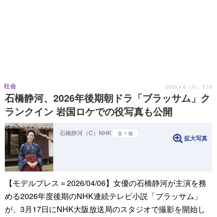
社会
2026.4.6（月） 5:15
石橋静河、2026年後期朝ドラ「ブラッサム」ク
ランクイン 岩国ロケでの役写真も公開
石橋静河（C）NHK
全 1 枚
拡大写真
【モデルプレス＝2026/04/06】女優の石橋静河が主演を務
める2026年度後期のNHK連続テレビ小説「ブラッサム」
が、3月17日にNHK大阪放送局のスタジオで撮影を開始し