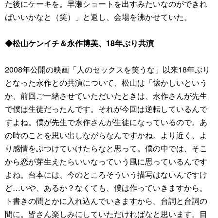
た後にケーキを。早瀬ショートを出すみたいなのができれ
ばいいかなと（笑）」と返し、会場を沸かせていた。
◆松山ケンイチ＆永作博美、18年ぶり共演
2008年公開の映画「人のセックスを笑うな」以来18年ぶり
となった永作との共演について、松山は「懐かしいという
か、前回ご一緒させていただいたときは、永作さんが先生
で僕は生徒だったんです。それが今回は逆転しているんで
すよね。僕が先生で永作さんが生徒になっているので。あ
の時のことを思い出しながらなんですかね。より近く、よ
り感情をぶつけていけたらなと思って。僕の中では、そこ
から恋が芽生えたらいいなっていう風に思っているんです
よね。台本には、今のところそういう描写はないんですけ
ど…いや、あるか？なくても、僕は作っていきますから。
ト書きの間とかに入れ込んでいきますから。台詞と台詞の
間に。皆さん楽しみにしていただければなと思います。目