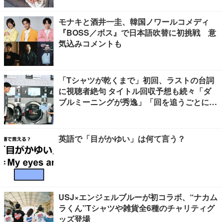
リバイバル】
モナキと酒井一圭、韓国ノワールコメディ
『BOSS／ボス』で日本語吹替に初挑戦 意
気込みコメントも
「Tシャツが乾くまで」初回、ラストの台詞
に視聴者絶句 タイトル回収予想も続々「ダ
ブルミーニングが秀逸」「回を追うごとに意
味が変わっていきそう」
英語で「目がかゆい」は何て言う？
USJ×エンジェルブルーが初コラボ、“ナカム
ラくん”Tシャツや雑貨全6種のチャリティグ
ッズ登場