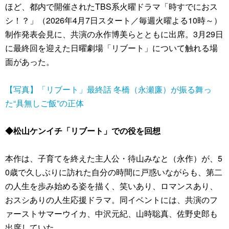
ほど、都内で開催されたTBS系火曜ドラマ「時すでにおス
シ！？」（2026年4月7日スタート／毎週火曜よる10時～）
制作発表会見に、共演の永作博美らとともに出席。3月29日
に最終回を迎えた日曜劇場「リブート」について触れる場
面があった。
【写真】「リブート」最終話 冬橋（永瀬廉）が振る舞っ
た“具無しご飯”の正体
◆松山ケンイチ「リブート」での役を回想
本作は、子育てを終えた主人公・待山みなと（永作）が、5
0歳で久しぶりに訪れた自分の時間に戸惑いながらも、第二
の人生を歩み始める姿を描く、笑いあり、ロマンスあり、
おスシありの人生応援ドラマ。同イベントには、共演のフ
ァーストサマーウイカ、中沢元紀、山時聡真、佐野史郎も
出席していた。