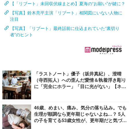
【「リブート」未回収伏線まとめ】夏海の“お願い”が鍵に？
【写真】鈴木亮平主演「リブート」相関図にいない人物に
注目
【写真】「リブート」最終話前に仕込まれていた“裏切り
者”のヒント
「ラストノート」優子（坂井真紀）、澄晴
（寺西拓人）への歪んだ愛情＆執着浮き彫り
に「完全にホラー」「目に光がない」【ネタ
バレあり】
46歳、めまい、痛み、気分の落ち込み。でも
生理が順調なら更年期じゃないよね…？ 5人
の子を育てる53歳女性が、更年期だと気づく
までに4年かかった理由【100人の更年期・