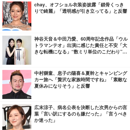
chay、オフショル衣装姿披露「鎖骨くっき
りで綺麗」「透明感が引き立ってる」と反響
神谷天音＆中田乃愛、60周年記念作品「ウル
トラマンテオ」出演に感じた責任と不安「大
きな転機になる」“数ミリ単位のこだわり”特
撮技術に圧倒【インタビュー】
中村獅童、息子の陽喜＆夏幹とキャンピング
カー旅へ「贅沢な家族時間ですね」「素敵な
夏休みになりそう」と反響
広末涼子、病名公表を決断した次男からの言
葉「言い訳にするのも嫌だった」「言うべき
か迷った」