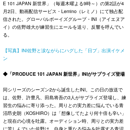
E 101 JAPAN 新世界」（毎週木曜よる9時～）の第2話が4
月2日、動画配信サービス・Lemino（レミノ）にて独占配
信された。グローバルボーイズグループ・INI（アイエヌア
イ）の佐野雄大が練習生にエールを送り、反響を呼んでい
る。
【写真】INI佐野と涙ながらにハグした「日プ」出演イケメ
ン
◆「PRODUCE 101 JAPAN 新世界」INIがサプライズ登場
同シリーズのシーズン2から誕生したINI。この日の放送で
は、佐野、許豊凡、田島将吾の3人がサプライズ登場し、練
習生の悩みに寄り添った。周りとの実力差に悩んでいる青
沼昂史朗（KOSHIRO）は「想像してたより何十倍も辛い」
と現在の心境を吐露。オーディション時、周りとの実力差
に苦しんでいた佐野は、自身と重なる悩みを吐露する青沼