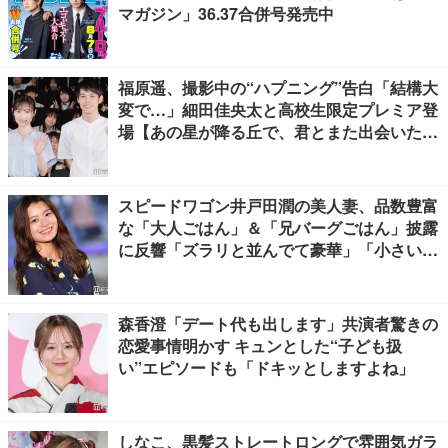
マガジン」36.37合併号発売中
福原遥、撮影中の“ハプニング”告白「結構大
変で…」細田佳央太と高校生限定プレミア登
場【あの星が降る丘で、君とまた出会いた
い。】
スピードワゴン井戸田潤の美人妻、品数豊富
な「大人ごはん」＆「兄バーグごはん」披露
に反響「ズラリと並んでて豪華」「小さい海
苔巻きがかわいい」
森香澄「デート代も出します」共演者驚きの
恋愛事情明かす キュンとした“子ども扱
い”エピソードも「ドキッとしますよね」
しなこ、黒髪ストレートロングで雰囲気ガラ