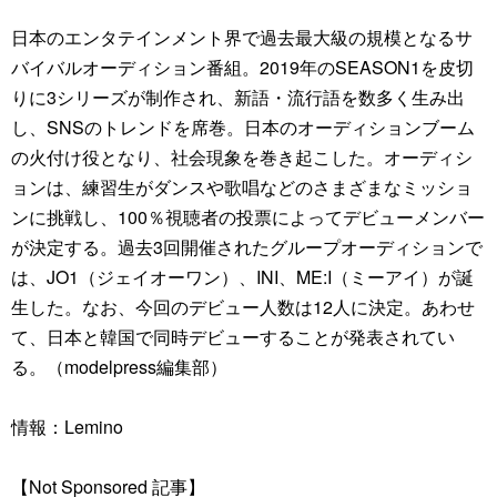
日本のエンタテインメント界で過去最大級の規模となるサ
バイバルオーディション番組。2019年のSEASON1を皮切
りに3シリーズが制作され、新語・流行語を数多く生み出
し、SNSのトレンドを席巻。日本のオーディションブーム
の火付け役となり、社会現象を巻き起こした。オーディシ
ョンは、練習生がダンスや歌唱などのさまざまなミッショ
ンに挑戦し、100％視聴者の投票によってデビューメンバー
が決定する。過去3回開催されたグループオーディションで
は、JO1（ジェイオーワン）、INI、ME:I（ミーアイ）が誕
生した。なお、今回のデビュー人数は12人に決定。あわせ
て、日本と韓国で同時デビューすることが発表されてい
る。（modelpress編集部）
情報：Lemino
【Not Sponsored 記事】