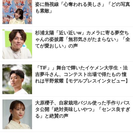
姿に熱視線「心奪われる美しさ」「どの写真
も素敵」
杉浦太陽「近い近いw」カメラに寄る夢空ち
ゃんの姿披露「無邪気さがたまらない」「全
てが愛おしい」の声
「TIF」」舞台で輝いたイケメン大学生・法
吉夢斗さん、コンテスト出場で得たもの 憧
れは平野紫耀【モデルプレスインタビュー】
大原櫻子、自家栽培バジル使った手作りパス
タ公開「絶対美味しいやつ」「センス良すぎ
る」と絶賛の声