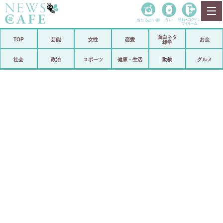
当たる占い師
占い
登録•
ログイン
マイルーム
面白ネタ
ホーム
TOP
芸能
女性
恋愛
お金
雑学
社会
政治
社会
政治
スポーツ
健康・生活
動物
グルメ
経済
海外
芸能
スポーツ
恋愛
ビックリ
コメントポスト
アリ／ナシ
リリース
ショップ
登録・ログイン/マイルーム