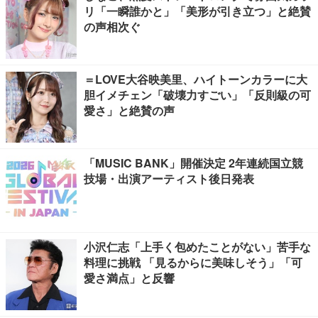
リ「一瞬誰かと」「美形が引き立つ」と絶賛
の声相次ぐ
＝LOVE大谷映美里、ハイトーンカラーに大
胆イメチェン「破壊力すごい」「反則級の可
愛さ」と絶賛の声
「MUSIC BANK」開催決定 2年連続国立競
技場・出演アーティスト後日発表
小沢仁志「上手く包めたことがない」苦手な
料理に挑戦 「見るからに美味しそう」「可
愛さ満点」と反響