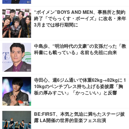
“ボイメン”BOYS AND MEN、事務所と契約
終了「でらっくす・ボーイズ」に改名・来年
3月までは移行期間に
中島歩、“明治時代の文豪”の玄孫だった「教
科書にも載っている」名前も先祖に由来
寺田心、週6ジム通いで体重62kg→82kgに 1
10kgのベンチプレス持ち上げる姿披露「胸
板の厚みすごい」「かっこいい」と反響
BE:FIRST、本気と気迫に満ちたステージ披
露 LA開催の世界的音楽フェス出演