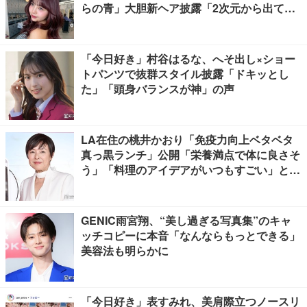
らの青」大胆新ヘア披露「2次元から出てき
たみたいな可愛さ」「雰囲気全然違う」と驚
きの声
「今日好き」村谷はるな、へそ出し×ショー
トパンツで抜群スタイル披露「ドキッとし
た」「頭身バランスが神」の声
LA在住の桃井かおり「免疫力向上ベタベタ
真っ黒ランチ」公開「栄養満点で体に良さそ
う」「料理のアイデアがいつもすごい」と反
響
GENIC雨宮翔、“美し過ぎる写真集”のキャ
ッチコピーに本音「なんならもっとできる」
美容法も明らかに
「今日好き」表すみれ、美肩際立つノースリ