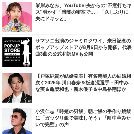
峯岸みなみ、YouTuber夫からの“不意打ちキ
ス”明かす「暗闇の密室で…」「久しぶりに
夫にドキッと」
サマソニ出演のジャミロクワイ、来日記念の
ポップアップストアが8月6日から開催。代表
曲3曲の公式和訳MVも公開
【戸塚純貴が結婚発表】有名芸能人の結婚相
次ぐ2026年 川口春奈＆板倉滉選手・田中み
な実＆亀梨和也・新木優子＆中島裕翔ほか
小沢仁志「時短の男飯」朝ご飯の手作り焼飯
に「ガッツリ飯で美味しそう」「町中華みた
いで完璧」の声