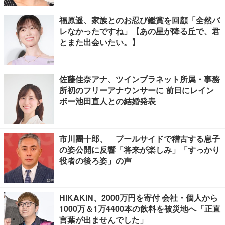
福原遥、家族とのお忍び鑑賞を回顧「全然バ
レなかったですね」【あの星が降る丘で、君
とまた出会いたい。】
佐藤佳奈アナ、ツインプラネット所属・事務
所初のフリーアナウンサーに 前日にレイン
ボー池田直人との結婚発表
市川團十郎、 プールサイドで稽古する息子
の姿公開に反響「将来が楽しみ」「すっかり
役者の後ろ姿」の声
HIKAKIN、2000万円を寄付 会社・個人から
1000万＆1万4400本の飲料を被災地へ「正直
言葉が出ませんでした」