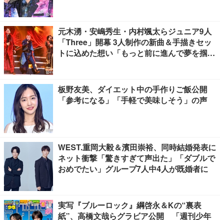
元木湧・安嶋秀生・内村颯太らジュニア9人
「Three」開幕 3人制作の新曲＆手描きセッ
トに込めた想い「もっと前に進んで夢を掴み
たい」【ゲネプロレポ】
板野友美、ダイエット中の手作りご飯公開
「参考になる」「手軽で美味しそう」の声
WEST.重岡大毅＆濱田崇裕、同時結婚発表に
ネット衝撃「驚きすぎて声出た」「ダブルで
おめでたい」グループ7人中4人が既婚者に
実写『ブルーロック』綱啓永＆Kの“裏表
紙”、高橋文哉らグラビア公開 「週刊少年