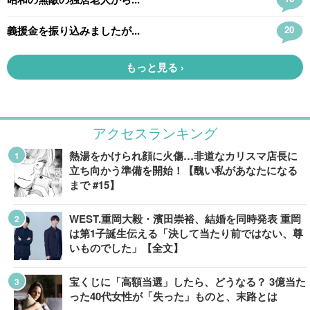
アクセスランキング
熱湯をかけられ顔に火傷…非道なカリスマ店長に
立ち向かう準備を開始！【醜い私があなたになる
まで #15】
WEST.重岡大毅・濱田崇裕、結婚を同時発表 重岡
は第1子誕生伝える「決して当たり前ではない、尊
いものでした」【全文】
宝くじに「高額当選」したら、どうなる？ 3億当た
った40代女性が「失った」ものと、末路とは