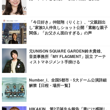
「今日好き」仲陸翔（りくと）、“父親顔出
し”家族3人仲良しショット公開「素敵な親子
関係」「お父さん面白すぎる」の声
元UNISON SQUARE GARDEN鈴木貴雄、
音楽事務所「MY FLAGMENT」設立 アーテ
ィストマネジメント手掛ける
Number_i、全国5都市・5大ドーム公演詳細
解禁【日程・場所一覧】
HIKAKIN、第2子誕生を報告「妻には感謝し