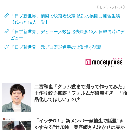
《モデルプレス》
「日プ新世界」初回で脱落者決定 波乱の展開に練習生涙
【残った19人一覧】
「日プ新世界」デビュー人数は過去最多12人 日韓同時にデ
ビュー
「日プ新世界」元プロ野球選手の父登場が話題
二宮和也「グラム数まで測って作ってみた」
手作り餃子披露「フォルムが綺麗すぎ」「商
品化してほしい」の声
「イッテQ！」新メンバー候補生で話題“き
ゃすみる”辻加純「美容師さん泣かせの赤か