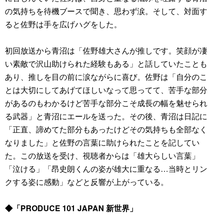
の気持ちを待機ブースで聞き、思わず涙。そして、対面す
ると佐野は手を広げハグをした。
初回放送から青沼は「佐野雄大さんが推しです。笑顔が凄
い素敵で沢山助けられた経験もある」と話していたことも
あり、推しを目の前に涙ながらに喜び。佐野は「自分のこ
とは大切にしてあげてほしいなって思ってて、苦手な部分
があるのもわかるけど苦手な部分こそ成長の幅を魅せられ
る武器」と青沼にエールを送った。その後、青沼は日記に
「正直、諦めてた部分もあったけどその気持ちも全部なく
なりました」と佐野の言葉に助けられたことを記してい
た。この放送を受け、視聴者からは「雄大らしい言葉」
「泣ける」「昂史朗くんの姿が雄大に重なる…当時とリン
クする姿に感動」などと反響が上がっている。
◆「PRODUCE 101 JAPAN 新世界」