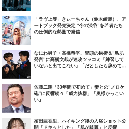
「ラヴ上等」きぃーちゃん（鈴木綺麗）、ア
ートブック発売決定 “今の渋谷”を若者たち
の圧倒的な熱量で発信
なにわ男子・高橋恭平、冒頭の挨拶＆“鳥肌
発言”に高橋文哉が速攻ツッコミ「練習して
いないと出てこない」「だとしたら辞めてく
ださい」【ブルーロック】
佐藤二朗「33年間で初めて」妻との“ノロケ
砲”に反響続々「威力抜群」「奥様かっこい
い」
須田亜香里、ハイキング後の入浴ショット公
開「ドキッとした」「肌が綺麗」と反響