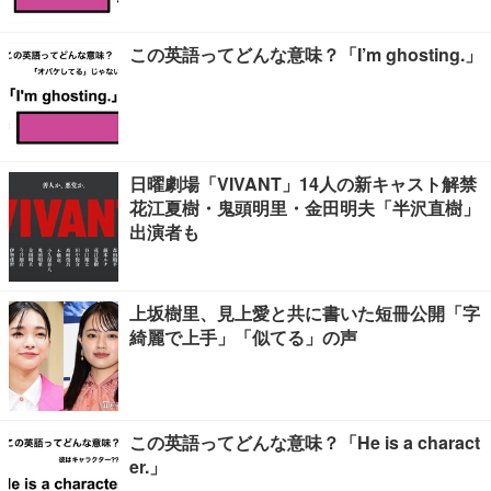
この英語ってどんな意味？「I’m ghosting.」
日曜劇場「VIVANT」14人の新キャスト解禁
花江夏樹・鬼頭明里・金田明夫「半沢直樹」
出演者も
上坂樹里、見上愛と共に書いた短冊公開「字
綺麗で上手」「似てる」の声
この英語ってどんな意味？「He is a charact
er.」