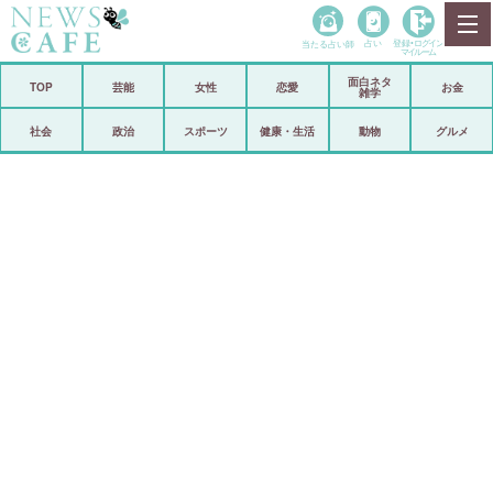
当たる占い師
占い
登録•
ログイン
マイルーム
面白ネタ
ホーム
TOP
芸能
女性
恋愛
お金
雑学
社会
政治
社会
政治
スポーツ
健康・生活
動物
グルメ
経済
海外
芸能
スポーツ
恋愛
ビックリ
コメントポスト
アリ／ナシ
リリース
ショップ
登録・ログイン/マイルーム