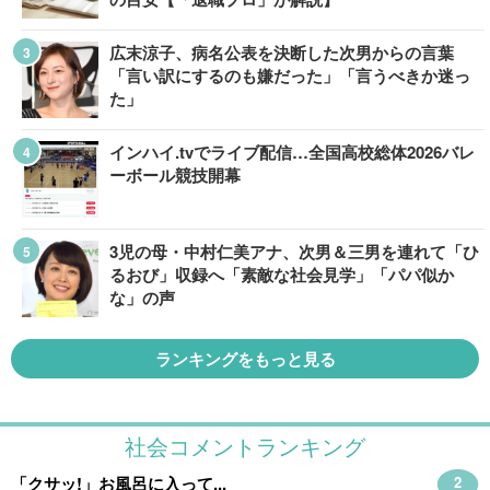
広末涼子、病名公表を決断した次男からの言葉
「言い訳にするのも嫌だった」「言うべきか迷っ
た」
インハイ.tvでライブ配信…全国高校総体2026バレ
ーボール競技開幕
3児の母・中村仁美アナ、次男＆三男を連れて「ひ
るおび」収録へ「素敵な社会見学」「パパ似か
な」の声
ランキングをもっと見る