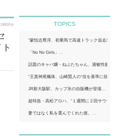
TOPICS
11時00分
セ
“蒙恬志尊淳、初乗馬で高速トラック追走馬シーン増加…
イト
「No No Girls」…
話題のキャバ嬢・ねぶたちゃん、過敏性腸症候群に苦し
“王賁神尾楓珠、山崎賢人の“信を基準に役作り「蟻が…
JR新大阪駅、カップ氷の自販機が登場…
超特急・高松アロハ、“１週間に２回サウナで偶然遭遇し
妻ではなく私を選んでくれた彼。…