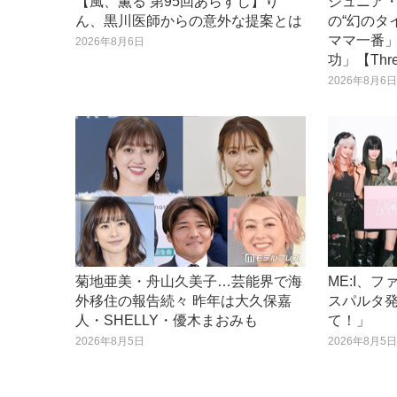
【風、薫る 第95回あらすじ】り
ジュニア
ん、黒川医師からの意外な提案とは
の“幻のタ
ママ一番
2026年8月6日
功」【Thr
2026年8月6
菊地亜美・舟山久美子…芸能界で海
ME:I、フ
外移住の報告続々 昨年は大久保嘉
スパルタ
人・SHELLY・優木まおみも
て！」
2026年8月5日
2026年8月5