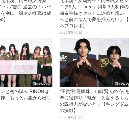
・元木湧、内村颯太考案
元木湧・安嶋秀生・内村颯太らジ
イトル”告白 過去の「パパ
ニア9人「Three」開幕 3人制作
」を例に「颯太の作戦は成
曲＆手描きセットに込めた想い「
ee】
っと前に進んで夢を掴みたい」【
ネプロレポ】
日
2026年8月6日
ァンと初の試み RINONは
“王賁”神尾楓珠、山崎賢人の“信”
発揮「もっとお腹から出し
準に役作り「蟻が…と言えるくら
の説得力がないと」【キングダム
の決戦】
日
2026年8月5日