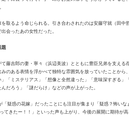
。
嫁を取るよう命じられる。引き合わされたのは安藤守就（田中
で出会ったあの女性だった。
話題
がて藤吉郎の妻・寧々（浜辺美波）とともに豊臣兄弟を支える
みのある表情を浮かべて独特な雰囲気を放っていたことから、
い」「ミステリアス」「想像と全然違った」「意味深すぎる」
たんだろう」「謎だらけ」などの声が上がった。
ルが「疑惑の花嫁」だったことにも注目が集まり「疑惑？怖いな
なってきたー！！」といった声も上がり、今後の展開に期待が高