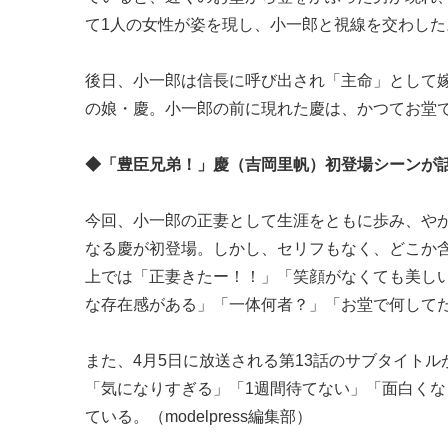
て1人の女性が姿を現し、小一郎と視線を交わした
後日、小一郎は信長に呼び出され「主命」として
の娘・慶。小一郎の前に現れた慶は、かつてお堂
◆「豊臣兄弟！」慶（吉岡里帆）初登場シーンが
今回、小一郎の正妻として生涯をともに歩み、や
なる慶が初登場。しかし、セリフもなく、どこか含
上では「正妻きたー！！」「笑顔がなくても美し
な存在感がある」「一体何者？」「お堂で何して
また、4月5日に放送される第13話のサブタイト
「気になりすぎる」「1週間待てない」「面白く
ている。（modelpress編集部）