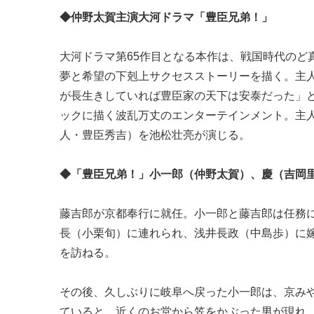
◆仲野太賀主演大河ドラマ「豊臣兄弟！」
大河ドラマ第65作目となる本作は、戦国時代のど
夢と希望の下剋上サクセスストーリーを描く。主人
が長生きしていれば豊臣家の天下は安泰だった」
ックに描く波乱万丈のエンターテインメント。主
人・豊臣秀吉）を池松壮亮が演じる。
◆「豊臣兄弟！」小一郎（仲野太賀）、慶（吉岡
藤吉郎が京都奉行に就任。小一郎と藤吉郎は任務
長（小栗旬）に連れられ、浅井長政（中島歩）に
を訪ねる。
その後、久しぶりに岐阜へ戻った小一郎は、京み
ていると、近くのお堂から笠をかぶった男が現れ