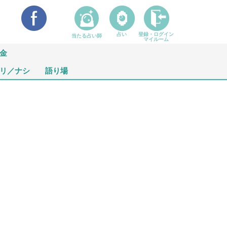
占い
登録・ログイン
当たる占い師
マイルーム
金
リ／ナシ
語り場