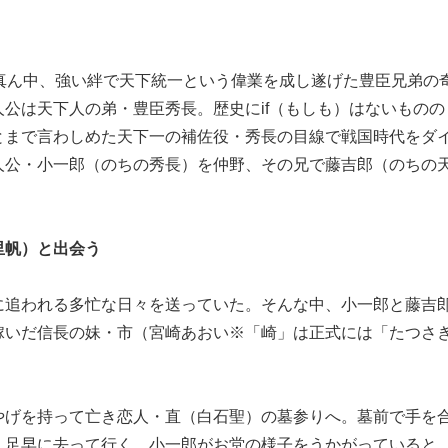
真ん中、強い絆で天下統一という偉業を成し遂げた豊臣兄弟の
公は天下人の弟・豊臣秀長。歴史にif（もしも）はないものの
とまで言わしめた天下一の補佐役・秀長の目線で戦国時代をダ
人公・小一郎（のちの秀長）を仲野、その兄で藤吉郎（のちの
里帆）と出会う
に追われる多忙な日々を送っていた。そんな中、小一郎と藤吉
嫁いだ信長の妹・市（宮崎あおい※「崎」は正式には「たつさ
やげを持って亡き恋人・直（白石聖）の墓参りへ。墓前で手を
、足早に去って行く。小一郎がお堂の様子をうかがっていると