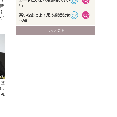
ュ
の新
も
ゲ
を基
い
 魂