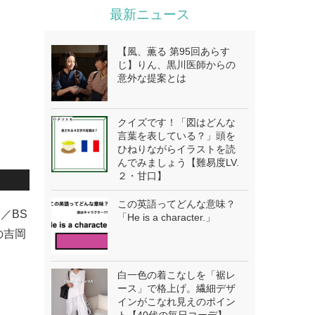
最新ニュース
【風、薫る 第95回あらす
じ】りん、黒川医師からの
意外な提案とは
クイズです！「図はどんな
言葉を表している？」頭を
ひねりながらイラストを読
んでみましょう【難易度LV.
２・甘口】
この英語ってどんな意味？
／BS
「He is a character.」
の吉岡
白一色の着こなしを「裾レ
ース」で格上げ。繊細デザ
インがこなれ見えのポイン