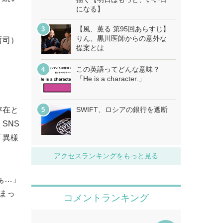
になる】
【風、薫る 第95回あらすじ】
りん、黒川医師からの意外な
哲司）
提案とは
この英語ってどんな意味？
「He is a character.」
存在と
SWIFT、ロシアの銀行を遮断
SNS
「異様
アクセスランキングをもっと見る
ぁ…」
まっ