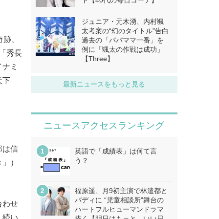
ト【40代の毎日コーデ】
ジュニア・元木湧、内村颯
太考案の“幻のタイトル”告白
奇跡、
過去の「パパママ一番」を
例に「颯太の作戦は成功」
「秀長
【Three】
イナミ
天下
最新ニュースをもっと見る
ニュースアクセスランキング
郎は信
英語で「成績表」は何て言
う？
き」）
福原遥、月9初主演で林遣都と
バディに “児童相談所”舞台の
合わせ
ハートフルヒューマンドラマ
、続い
描く【明日はもっと、いい日