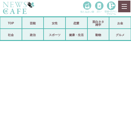
当たる占い師
占い
登録•
ログイン
マイルーム
面白ネタ
ホーム
TOP
芸能
女性
恋愛
お金
雑学
社会
政治
社会
政治
スポーツ
健康・生活
動物
グルメ
経済
海外
芸能
スポーツ
恋愛
ビックリ
コメントポスト
アリ／ナシ
リリース
ショップ
登録・ログイン/マイルーム