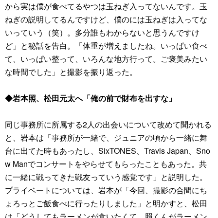
から実は僕が食べてるやつは玉ねぎ入ってないんです。玉
ねぎの説明してるんですけど、僕のには玉ねぎは入ってな
いっていう（笑）。多分誰もわからないと思うんですけ
ど」と秘話を告白。「体重が増えましたね。いっぱい食べ
て、いっぱい整って、いろんな地方行って。ご褒美みたい
な時間でした」と撮影を振り返った。
◆岩本照、松田元太へ「俺の前で財布を出すな」
同じ事務所に所属する2人の出会いについて改めて聞かれる
と、岩本は「事務所が一緒で、ジュニアの頃から一緒に舞
台に出てた時もあったし、SixTONES、Travis Japan、Sno
w Manでコンサートをやらせてもらったこともあった。共
に一緒に戦ってきた戦友っていう感覚です」と説明した。
プライベートについては、岩本が「今回、撮影の合間にち
ょろっとご飯食べに行ったりしました」と明かすと、松田
は「どうしてもラーメンが食いたくて。照くんがラーメン