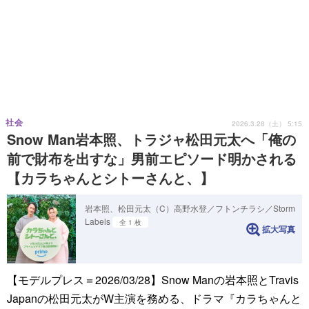
社会
2026.3.28（土） 5:15
Snow Man岩本照、トラジャ松田元太へ「俺の
前で財布を出すな」男前エピソード明かされる
【カラちゃんとシトーさんと、】
岩本照、松田元太（C）高野水登／フトンチラシ／Storm
Labels
全 1 枚
拡大写真
【モデルプレス＝2026/03/28】Snow Manの岩本照とTravis
Japanの松田元太がW主演を務める、ドラマ『カラちゃんと