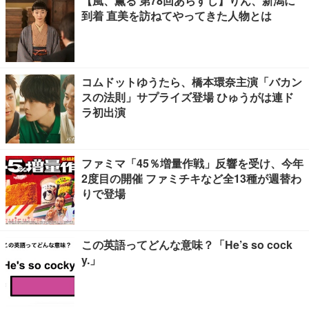
【風、薫る 第78回あらすじ】りん、新潟に
到着 直美を訪ねてやってきた人物とは
コムドットゆうたら、橋本環奈主演「バカン
スの法則」サプライズ登場 ひゅうがは連ド
ラ初出演
ファミマ「45％増量作戦」反響を受け、今年
2度目の開催 ファミチキなど全13種が週替わ
りで登場
この英語ってどんな意味？「He’s so cock
y.」