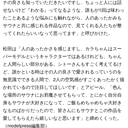
ナの良さも知っていただきたいですし、ちょっと人には話
せないけど『わかる』ってなるような、誰もが1回は味わっ
たことあるような悩みにも触れながら、人のあったかみも
サウナと共に感じれる作品なので、見てくれる人たちが整
ってくれたらいいなって思ってます」と呼びかけた。
松田は「人のあったかさを感じますし、カラちゃんはスー
パーモデルというキャラクターではあるけれども、ちゃん
と人間らしい部分がある。シトーさんもすごく考えてるけ
ど、誰かといる時はその人の良さで愛されるっていうのを
無意識でできる人間で、2人の空気感がすごくあったかく描
かれているので注目してほしいです」とアピール。「色ん
な場所のサウナにお邪魔させてもらって、とにかく自分自
身もサウナが大好きになって、ご飯もめちゃめちゃ大好き
なものばかりだったので、皆さんにもサウナとこの作品を
愛してもらえたら嬉しいなと思います」と締めくくった。
（modelpress編集部）