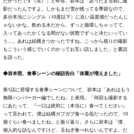
たかったです（笑）」と即答。岩本は「あったまる前に撮
影だったんですよ。しかもまだ雪が残ってる季節なので、
多分本当にシングル（10度以下）に近い温度感だったんじ
ゃないかな。飲める水だから、ずっと循環しちゃってて、
入ってあったかくなる間がない状態でずっと冷たいってい
う…。あれは結構きつかったですね。こっから残りの撮影
もこういう感じでいくのかってお互い話しました」と裏話
を語った。
◆岩本照、食事シーンの秘話告白「体重が増えました」
第1話に登場する食事シーンについて、岩本は「あれはもう
無限ハンバーガー編でしたね」と表現。「何回も撮影する
にあたって、『一口は絶対に（本当に）食べてください』
って言われて。僕は結構ガブガブ食べる役だったので、10
個ぐらい食べましたね」と振り返り。さらに岩本は「僕、
個人的な話なんですけど、玉ねぎ食べれないんですよ。だ