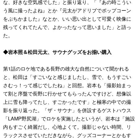
な、好きな空気感でした」と振り返り、「『あの時こうい
う風に撮ったよね』とか『元太がアドリブでポップコーン
をぶちかました』なとか、いい思い出として可愛く映像に
残ってくれてたんで、よかったなって思いました」と語っ
た。
◆岩本照＆松田元太、サウナグッズをお揃い購入
第1話のロケ地である長野の雄大な自然について聞かれる
と、松田は「すごいなと感じましたし、雪で、もうすごい
さむっ！って感じでしたね」と回想。岩本も「撮影始まっ
て割と序盤で長野に行かせてもらったんですけど、想像以
上に雪も降ってたし、すごかったです」と極寒の中での撮
影を振り返った。「ザ・サウナ」を併設するゲストハウス
「LAMP野尻湖」でロケを実施したというが、岩本は「施設
内もすごく綺麗だし、心地よくて。撮影じゃない時間、リ
ラックスさせていただきながら、グッズコーナーとかもす