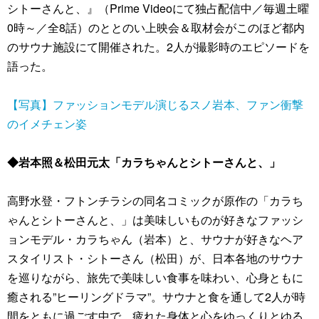
シトーさんと、』（Prime Videoにて独占配信中／毎週土曜
0時～／全8話）のととのい上映会＆取材会がこのほど都内
のサウナ施設にて開催された。2人が撮影時のエピソードを
語った。
【写真】ファッションモデル演じるスノ岩本、ファン衝撃
のイメチェン姿
◆岩本照＆松田元太「カラちゃんとシトーさんと、」
高野水登・フトンチラシの同名コミックが原作の「カラち
ゃんとシトーさんと、」は美味しいものが好きなファッシ
ョンモデル・カラちゃん（岩本）と、サウナが好きなヘア
スタイリスト・シトーさん（松田）が、日本各地のサウナ
を巡りながら、旅先で美味しい食事を味わい、心身ともに
癒される”ヒーリングドラマ”。サウナと食を通して2人が時
間をともに過ごす中で、疲れた身体と心をゆっくりとゆる