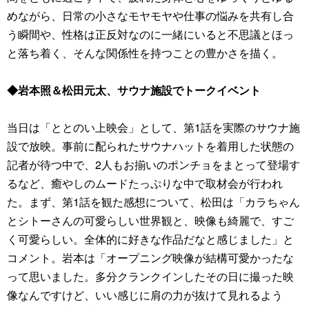
めながら、日常の小さなモヤモヤや仕事の悩みを共有し合
う瞬間や、性格は正反対なのに一緒にいると不思議とほっ
と落ち着く、そんな関係性を持つことの豊かさを描く。
◆岩本照＆松田元太、サウナ施設でトークイベント
当日は「ととのい上映会」として、第1話を実際のサウナ施
設で放映。事前に配られたサウナハットを着用した状態の
記者が待つ中で、2人もお揃いのポンチョをまとって登場す
るなど、癒やしのムードたっぷりな中で取材会が行われ
た。まず、第1話を観た感想について、松田は「カラちゃん
とシトーさんの可愛らしい世界観と、映像も綺麗で、すご
く可愛らしい。全体的に好きな作品だなと感じました」と
コメント。岩本は「オープニング映像が結構可愛かったな
って思いました。多分クランクインしたその日に撮った映
像なんですけど、いい感じに肩の力が抜けて見れるよう