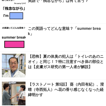
英語で「残念ながら」は何て言う？
この英語ってどんな意味？「summer brea
k」
【恐怖】夏の体臭の犯人は「トイレのあのニ
オイ」と同じ！？特に注意すべき体の部位と
は【皮膚ガス研究の第一人者が解説】
【ラストノート 第5話】 葵（内田有紀）、澄
晴（寺西拓人）へ花の香り感じなくなった経
緯明かす