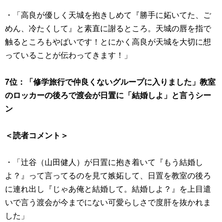
・「高良が優しく天城を抱きしめて『勝手に妬いてた、ご
めん、冷たくして』と素直に謝るところ。天城の唇を指で
触るところもやばいです！とにかく高良が天城を大切に想
っていることが伝わってきます！」
7位：「修学旅行で仲良くないグループに入りました」教室
のロッカーの後ろで渡会が日置に「結婚しよ」と言うシー
ン
＜読者コメント＞
・「辻谷（山田健人）が日置に抱き着いて『もう結婚し
よ？』って言ってるのを見て嫉妬して、日置を教室の後ろ
に連れ出し『じゃあ俺と結婚して。結婚しよ？』を上目遣
いで言う渡会が今までにない可愛らしさで度肝を抜かれま
した」