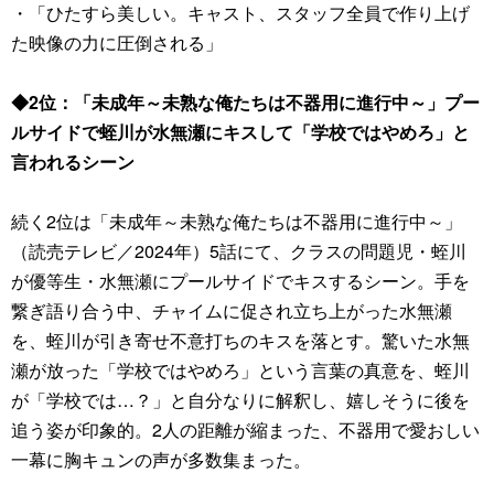
・「ひたすら美しい。キャスト、スタッフ全員で作り上げ
た映像の力に圧倒される」
◆2位：「未成年～未熟な俺たちは不器用に進行中～」プー
ルサイドで蛭川が水無瀬にキスして「学校ではやめろ」と
言われるシーン
続く2位は「未成年～未熟な俺たちは不器用に進行中～」
（読売テレビ／2024年）5話にて、クラスの問題児・蛭川
が優等生・水無瀬にプールサイドでキスするシーン。手を
繋ぎ語り合う中、チャイムに促され立ち上がった水無瀬
を、蛭川が引き寄せ不意打ちのキスを落とす。驚いた水無
瀬が放った「学校ではやめろ」という言葉の真意を、蛭川
が「学校では…？」と自分なりに解釈し、嬉しそうに後を
追う姿が印象的。2人の距離が縮まった、不器用で愛おしい
一幕に胸キュンの声が多数集まった。