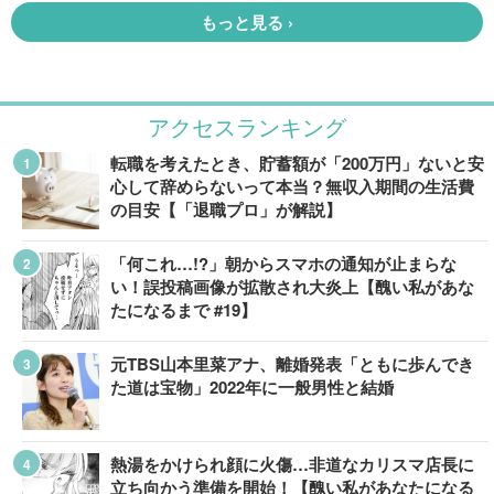
アクセスランキング
転職を考えたとき、貯蓄額が「200万円」ないと安
心して辞めらないって本当？無収入期間の生活費
の目安【「退職プロ」が解説】
「何これ…!?」朝からスマホの通知が止まらな
い！誤投稿画像が拡散され大炎上【醜い私があな
たになるまで #19】
元TBS山本里菜アナ、離婚発表「ともに歩んでき
た道は宝物」2022年に一般男性と結婚
熱湯をかけられ顔に火傷…非道なカリスマ店長に
立ち向かう準備を開始！【醜い私があなたになる