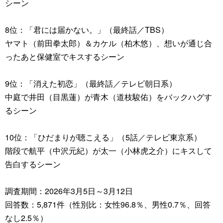
シーン
8位：「君には届かない。」（最終話／TBS）
ヤマト（前田拳太郎）＆カケル（柏木悠）、想いが通じ合
ったあと保健室でキスするシーン
9位：「消えた初恋」（最終話／テレビ朝日系）
中庭で井田（目黒蓮）が青木（道枝駿佑）をバックハグす
るシーン
10位：「ひだまりが聴こえる」（5話／テレビ東京系）
階段で航平（中沢元紀）が太一（小林虎之介）にキスして
告白するシーン
調査期間：2026年3月5日～3月12日
回答数：5,871件（性別比：女性96.8％、男性0.7％、回答
なし2.5％）