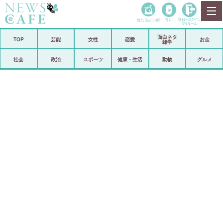
当たる占い師
占い
登録•
ログイン
マイルーム
面白ネタ
ホーム
TOP
芸能
女性
恋愛
お金
雑学
社会
政治
社会
政治
スポーツ
健康・生活
動物
グルメ
経済
海外
芸能
スポーツ
恋愛
ビックリ
コメントポスト
アリ／ナシ
リリース
ショップ
登録・ログイン/マイルーム