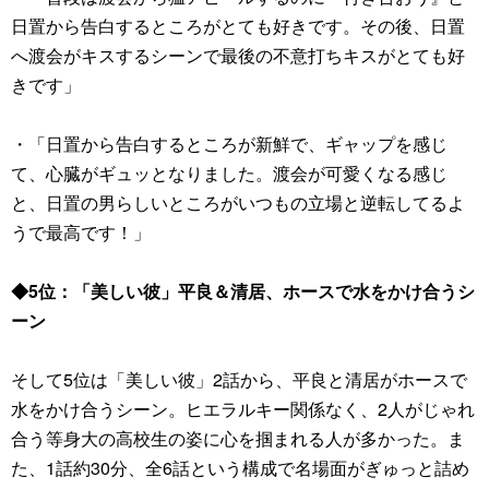
日置から告白するところがとても好きです。その後、日置
へ渡会がキスするシーンで最後の不意打ちキスがとても好
きです」
・「日置から告白するところが新鮮で、ギャップを感じ
て、心臓がギュッとなりました。渡会が可愛くなる感じ
と、日置の男らしいところがいつもの立場と逆転してるよ
うで最高です！」
◆5位：「美しい彼」平良＆清居、ホースで水をかけ合うシ
ーン
そして5位は「美しい彼」2話から、平良と清居がホースで
水をかけ合うシーン。ヒエラルキー関係なく、2人がじゃれ
合う等身大の高校生の姿に心を掴まれる人が多かった。ま
た、1話約30分、全6話という構成で名場面がぎゅっと詰め