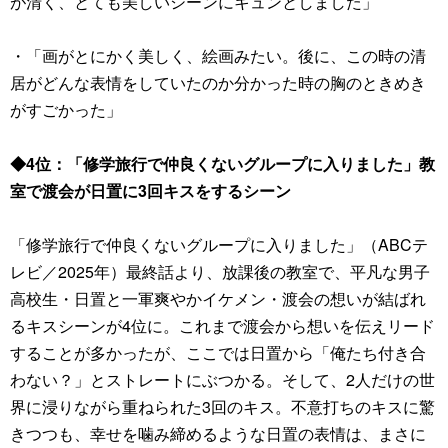
が清く、とても美しいシーンにキュンとしました」
・「画がとにかく美しく、絵画みたい。後に、この時の清
居がどんな表情をしていたのか分かった時の胸のときめき
がすごかった」
◆4位：「修学旅行で仲良くないグループに入りました」教
室で渡会が日置に3回キスをするシーン
「修学旅行で仲良くないグループに入りました」（ABCテ
レビ／2025年）最終話より、放課後の教室で、平凡な男子
高校生・日置と一軍爽やかイケメン・渡会の想いが結ばれ
るキスシーンが4位に。これまで渡会から想いを伝えリード
することが多かったが、ここでは日置から「俺たち付き合
わない？」とストレートにぶつかる。そして、2人だけの世
界に浸りながら重ねられた3回のキス。不意打ちのキスに驚
きつつも、幸せを噛み締めるような日置の表情は、まさに