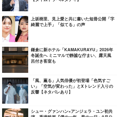
上坂樹里、見上愛と共に書いた短冊公開「字
綺麗で上手」「似てる」の声
鎌倉に新ホテル「KAMAKURAYU」2026年
冬誕生へ ミニマルで静謐な佇まい、露天風
呂付き客室も
「風、薫る」人気俳優が初登場「色気すご
い」「空気が変わった」とXトレンド入りの
反響【ネタバレあり】
シュー・グァンハン×アンジェラ・ユン初共
演 香港映画『僕の一年、君の一日』9月公