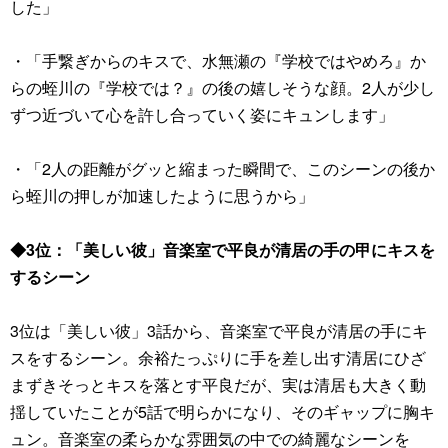
した」
・「手繋ぎからのキスで、水無瀬の『学校ではやめろ』か
らの蛭川の『学校では？』の後の嬉しそうな顔。2人が少し
ずつ近づいて心を許し合っていく姿にキュンします」
・「2人の距離がグッと縮まった瞬間で、このシーンの後か
ら蛭川の押しが加速したように思うから」
◆3位：「美しい彼」音楽室で平良が清居の手の甲にキスを
するシーン
3位は「美しい彼」3話から、音楽室で平良が清居の手にキ
スをするシーン。余裕たっぷりに手を差し出す清居にひざ
まずきそっとキスを落とす平良だが、実は清居も大きく動
揺していたことが5話で明らかになり、そのギャップに胸キ
ュン。音楽室の柔らかな雰囲気の中での綺麗なシーンを