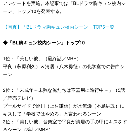
アンケートを実施。本記事では「BLドラマ胸キュン校内シ
ーン」トップ10を発表する。
【写真】「BLドラマ胸キュン校内シーン」TOP5一覧
◆「BL胸キュン校内シーン」トップ10
1位：「美しい彼」（最終話／MBS）
平良（萩原利久）＆清居（八木勇征）の化学室での告白シ
ーン
2位：「未成年～未熟な俺たちは不器用に進行中～」（5話
／読売テレビ）
プールサイドで蛭川（上村謙信）が水無瀬（本島純政）に
キスして「学校ではやめろ」と言われるシーン
3位：「美しい彼」音楽室で平良が清居の手の甲にキスをす
るシーン（3話／MBS）