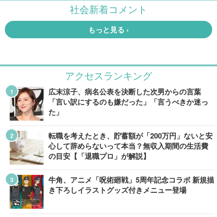
アクセスランキング
広末涼子、病名公表を決断した次男からの言葉
「言い訳にするのも嫌だった」「言うべきか迷っ
た」
転職を考えたとき、貯蓄額が「200万円」ないと安
心して辞めらないって本当？無収入期間の生活費
の目安【「退職プロ」が解説】
牛角、アニメ「呪術廻戦」5周年記念コラボ 新規描
き下ろしイラストグッズ付きメニュー登場