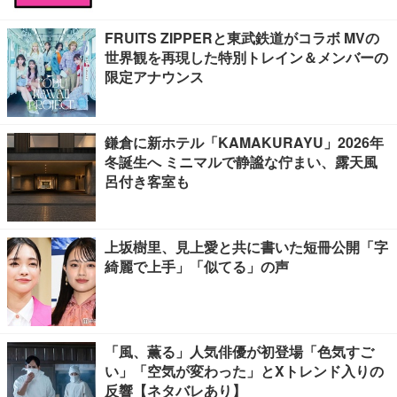
FRUITS ZIPPERと東武鉄道がコラボ MVの
世界観を再現した特別トレイン＆メンバーの
限定アナウンス
鎌倉に新ホテル「KAMAKURAYU」2026年
冬誕生へ ミニマルで静謐な佇まい、露天風
呂付き客室も
上坂樹里、見上愛と共に書いた短冊公開「字
綺麗で上手」「似てる」の声
「風、薫る」人気俳優が初登場「色気すご
い」「空気が変わった」とXトレンド入りの
反響【ネタバレあり】