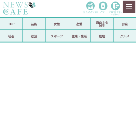
当たる占い師
占い
登録•
ログイン
マイルーム
面白ネタ
ホーム
TOP
芸能
女性
恋愛
お金
雑学
社会
政治
社会
政治
スポーツ
健康・生活
動物
グルメ
経済
海外
芸能
スポーツ
恋愛
ビックリ
コメントポスト
アリ／ナシ
リリース
ショップ
登録・ログイン/マイルーム