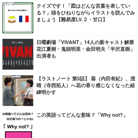
クイズです！「図はどんな言葉を表してい
る？」頭をひねりながらイラストを読んでみ
ましょう【難易度LV.２・甘口】
日曜劇場「VIVANT」14人の新キャスト解禁
花江夏樹・鬼頭明里・金田明夫「半沢直樹」
出演者も
【ラストノート 第5話】 葵（内田有紀）、澄
晴（寺西拓人）へ花の香り感じなくなった経
緯明かす
この英語ってどんな意味？「Why not?」