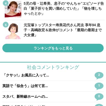
5児の母・辻希美、息子の“やんちゃ”エピソード告
白「菓子折りを買い溜めしていた」「物を壊しち
ゃったとか」
元宝塚トップスター寿美花代さん死去 享年94 息
子・高嶋政宏＆政伸がコメント「最期の最期まで
大女優」
ランキングをもっと見る