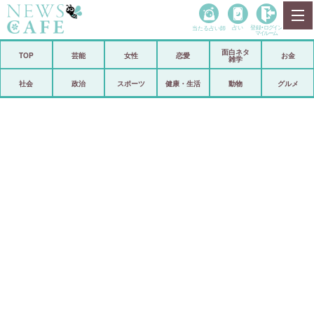
当たる占い師
占い
登録•
ログイン
マイルーム
面白ネタ
ホーム
TOP
芸能
女性
恋愛
お金
雑学
社会
政治
社会
政治
スポーツ
健康・生活
動物
グルメ
経済
海外
芸能
スポーツ
恋愛
ビックリ
コメントポスト
アリ／ナシ
リリース
ショップ
登録・ログイン/マイルーム