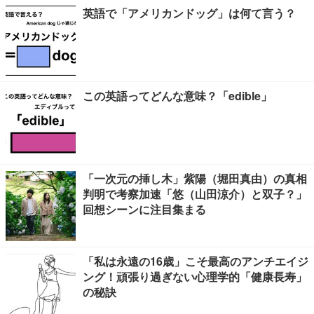
英語で「アメリカンドッグ」は何て言う？
この英語ってどんな意味？「edible」
「一次元の挿し木」紫陽（堀田真由）の真相
判明で考察加速「悠（山田涼介）と双子？」
回想シーンに注目集まる
「私は永遠の16歳」こそ最高のアンチエイジ
ング！頑張り過ぎない心理学的「健康長寿」
の秘訣