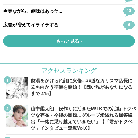
アクセスランキング
熱湯をかけられ顔に火傷…非道なカリスマ店長に
立ち向かう準備を開始！【醜い私があなたになる
まで #15】
山中柔太朗、役作りに活きたM!LKでの活動 トクベ
ツな存在・今後の目標…グループ愛溢れる回答続
出「一緒に乗り越えていきたい」【「君がトクベ
ツ」インタビュー連載Vol.6】