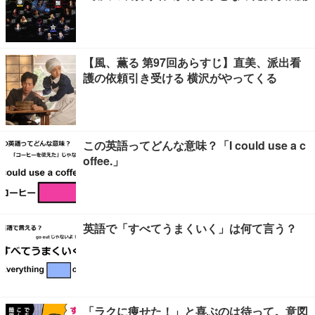
【風、薫る 第97回あらすじ】直美、派出看
護の依頼引き受ける 横沢がやってくる
この英語ってどんな意味？「I could use a c
offee.」
英語で「すべてうまくいく」は何て言う？
「ラクに痩せた！」と喜ぶのは待って。意図