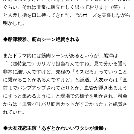
ぐらい。それは非常に腹立たしく思っております（笑）」
と人差し指を口に持ってきた“しー”のポーズを実践しながら
明かした。
◆船津稜雅、筋肉シーン絶賛される
またドラマ内には筋肉シーンがあるというが、船津は
「（超特急で）ガリガリ担当なんですね。見て分かる通り
非常に細いんですけど。先程の『ミスだろ』っていうこと
に繋がることがあるんですけど」と謙遜。大友からは「直
前までパンプアップされてたりとか、血管が浮き出るよう
にずっと集めるように」と現場での様子を明かされ、司会
からは「血管バリバリ筋肉カットがすごかった」と絶賛さ
れていた。
◆大友花恋主演「あざとかわいいワタシが優勝」