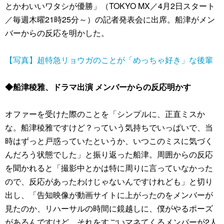
とかわいいワタシが優勝」（TOKYO MX／4月2日スタート
／毎週木曜21時25分～）の記者発表会に出席。船津がメン
バーからの反応を明かした。
【写真】超特急リョウガのことが「めっちゃ好き」な後輩
◆船津稜雅、ドラマ出演 メンバーからの反応明かす
オファーを受けた際のことを「シンプルに、正直ミスか
な。船津稜雅ですけど？っていう気持ちでいっぱいで、当
時はずっと戸惑っていたというか、いつこのミスに気づく
んだろう状態でした」と振り返った船津。周囲からの反応
を聞かれると「撮影中とかは特に周りに言っていなかった
ので、反応があったわけじゃないんですけれども」と切り
出し、「告知映像が動画サイトに上がったのをメンバーが
見たのか、リハーサルの時間に鏡越しに、僕がやるポーズ
があるんですけど、それをすごいマネてくるメンバーが2人