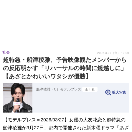
社会
2026.3.27（金） 12:00
超特急・船津稜雅、予告映像観たメンバーから
の反応明かす「リハーサルの時間に鏡越しに」
【あざとかわいいワタシが優勝】
船津稜雅（C）モデルプレス
全 1 枚
拡大写真
【モデルプレス＝2026/03/27】女優の大友花恋と超特急の
船津稜雅が3月27日、都内で開催された新木曜ドラマ「あざ