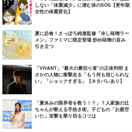
しない「体重減少」に潜む体のSOS【更年期
女性の体重変化】
夏に必食！さっぽろ純連監修「冷し味噌ラー
メン」ファミマに限定登場 炒め味噌の旨み
引き立つ
「VIVANT」“最大の裏切り者”の正体判明 ま
さかの人物に衝撃走る「もう何も信じられな
い」「ショックすぎる」【ネタバレあり】
「夏休みの限界母を救う！？」７人家族の辻
ちゃんが教える手抜き術。子どもの「お腹空
いた」攻撃を乗り切るコツは