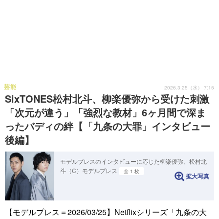
芸能
2026.3.25（水） 7:15
SixTONES松村北斗、柳楽優弥から受けた刺激
「次元が違う」「強烈な教材」6ヶ月間で深ま
ったバディの絆【「九条の大罪」インタビュー
後編】
モデルプレスのインタビューに応じた柳楽優弥、松村北
斗（C）モデルプレス
全 1 枚
拡大写真
【モデルプレス＝2026/03/25】Netflixシリーズ「九条の大