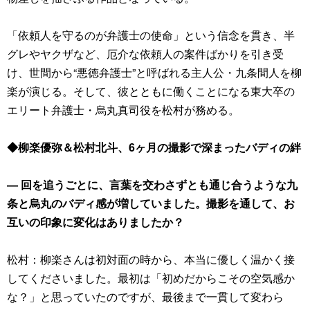
「依頼人を守るのが弁護士の使命」という信念を貫き、半
グレやヤクザなど、厄介な依頼人の案件ばかりを引き受
け、世間から“悪徳弁護士”と呼ばれる主人公・九条間人を柳
楽が演じる。そして、彼とともに働くことになる東大卒の
エリート弁護士・烏丸真司役を松村が務める。
◆柳楽優弥＆松村北斗、6ヶ月の撮影で深まったバディの絆
― 回を追うごとに、言葉を交わさずとも通じ合うような九
条と烏丸のバディ感が増していました。撮影を通して、お
互いの印象に変化はありましたか？
松村：柳楽さんは初対面の時から、本当に優しく温かく接
してくださいました。最初は「初めだからこその空気感か
な？」と思っていたのですが、最後まで一貫して変わら