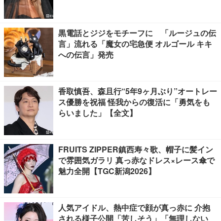
黒電話とジジをモチーフに 「ルージュの伝
言」流れる「魔女の宅急便 オルゴール キキ
への伝言」発売
香取慎吾、森且行“5年9ヶ月ぶり”オートレー
ス優勝を祝福 怪我からの復活に「勇気をも
らいました」【全文】
FRUITS ZIPPER鎮西寿々歌、帽子に髪イン
で雰囲気ガラリ 真っ赤なドレス×レース傘で
魅力全開【TGC新潟2026】
人気アイドル、熱中症で顔が真っ赤に 介抱
される様子公開「苦しそう」「無理しない