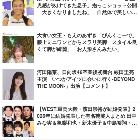
児感が抜けてきた息子」抱っこショット公開
「大きくなりましたね」「自然体で美しい」
と反響
大食い女王・もえのあずき「ぴんくこーで」
膝上ミニワンピからスラリ美脚「スタイル良
くて脚が綺麗」「お人形さんみたい」
河田陽菜、日向坂46卒業後初舞台 䋝田圭亮
主演「いつかアイツに会いに行く-BEYOND
THE MOON-」出演【コメント】
【WEST.重岡大毅・濱田崇裕が結婚発表】2
026年に結婚発表した有名芸能人まとめ 田中
みな実＆亀梨和也・新木優子＆中島裕翔・川
口春奈＆板倉滉選手ほか