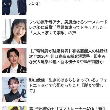
パパに
フジ杉原千尋アナ、美肌透けるシースルード
レス姿に反響「雰囲気違ってドキッとした」
「大人っぽくて素敵」の声
【戸塚純貴が結婚発表】有名芸能人の結婚相
次ぐ2026年 川口春奈＆板倉滉選手・田中み
な実＆亀梨和也・新木優子＆中島裕翔ほか
影山優佳「生き恥はさらしきっている」フォ
トエッセイで心配だったこと【影まで愛し
て】
第1子出産のカリスマトレーナーAYA「新生