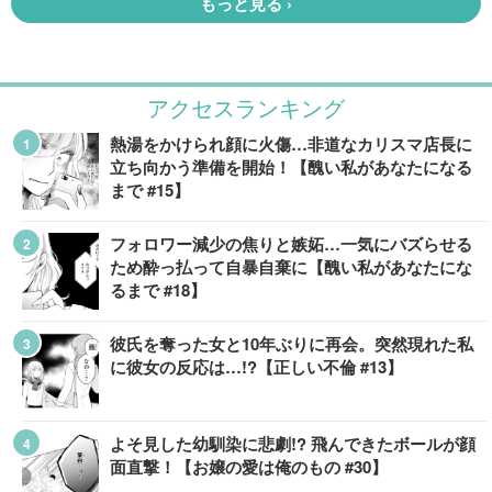
アクセスランキング
熱湯をかけられ顔に火傷…非道なカリスマ店長に
立ち向かう準備を開始！【醜い私があなたになる
まで #15】
フォロワー減少の焦りと嫉妬…一気にバズらせる
ため酔っ払って自暴自棄に【醜い私があなたにな
るまで #18】
彼氏を奪った女と10年ぶりに再会。突然現れた私
に彼女の反応は…!?【正しい不倫 #13】
よそ見した幼馴染に悲劇!? 飛んできたボールが顔
面直撃！【お嬢の愛は俺のもの #30】