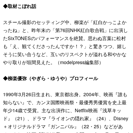
◆取材こぼれ話
スチール撮影のセッティング中、柳楽が「紅白かっこよか
ったね」と、昨年末の「第76回NHK紅白歌合戦」に出演し
たSixTONESのパフォーマンスを絶賛。思わぬ言葉に松村
も「え、観てくださったんですか！？」と驚きつつ、嬉し
そうに笑い合うなど、互いのリスペクトが溢れる和やかな
やり取りが垣間見えた。（modelpress編集部）
◆柳楽優弥（やぎら・ゆうや）プロフィール
1990年3月26日生まれ、東京都出身。2004年、映画『誰も
知らない』で、カンヌ国際映画祭・最優秀男優賞を史上最
年少14歳で受賞。主な出演作に、Netflix映画『浅草キッ
ド』（21）、ドラマ『ライオンの隠れ家』（24）、Disney
＋オリジナルドラマ『ガンニバル』（22・25）などがあ