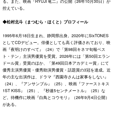
る。また、映画『RYUJI 竜二』の公開（26年10月30日）が
控えている。
◆松村北斗（まつむら・ほくと）プロフィール
1995年6月18日生まれ、静岡県出身。2020年にSixTONES
としてCDデビュー。俳優としても高く評価されており、映
画『夜明けのすべて』（24）で「第98回キネマ旬報ベス
ト・テン」主演男優賞を受賞。2026年には「第50回エラン
ドール賞」受賞のほか、「第49回日本アカデミー賞」にて
優秀主演男優賞・優秀助演男優賞・話題賞の3冠を達成。近
年の主な出演作は、ドラマ『西園寺さんは家事をしない』
（24）、『アンサンブル』（25）、映画『ファーストキス
1ST KISS』（25）、『秒速5センチメートル』（25）な
ど。待機作に映画『白鳥とコウモリ』（26年9月4日公開）
がある。