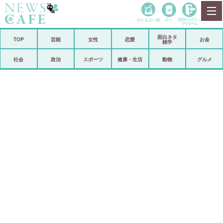
当たる占い師
占い
登録•
ログイン
マイルーム
面白ネタ
ホーム
TOP
芸能
女性
恋愛
お金
雑学
社会
政治
社会
政治
スポーツ
健康・生活
動物
グルメ
経済
海外
芸能
スポーツ
恋愛
ビックリ
コメントポスト
アリ／ナシ
リリース
ショップ
登録・ログイン/マイルーム