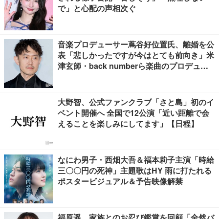
で」と心配の声相次ぐ
音楽プロデューサー蔦谷好位置氏、離婚を公
表「悲しかったですが今はとても前向き」米
津玄師・back numberら楽曲のプロデュー
ス手掛ける
大野智、公式ファンクラブ「さと島」初のイ
ベント開催へ 全国で12公演「近い距離で会
えることを楽しみにしてます」【日程】
なにわ男子・西畑大吾＆福本莉子主演「時給
三〇〇円の死神」主題歌はHY 雨に打たれる
ポスタービジュアル＆予告映像解禁
福原遥、家族とのお忍び鑑賞を回顧「全然バ