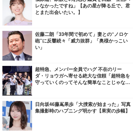
レなかったですね」【あの星が降る丘で、君
とまた出会いたい。】
佐藤二朗「33年間で初めて」妻との“ノロケ
砲”に反響続々「威力抜群」「奥様かっこい
い」
超特急、メンバー全員でハグ 不在のリー
ダ・リョウガへ寄せる絶大な信頼「超特急を
守っていくのってそんな簡単なことじゃな
い」【「ESCORT」挨拶全文】
日向坂46藤嶌果歩「大捜索が始まった」写真
集撮影時のハプニング明かす【果実の歩幅】