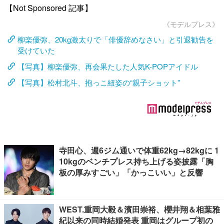
【Not Sponsored 記事】
《モデルプレス》
柳楽優弥、20kg激太りで「俳優辞めなさい」と引退勧告を
受けていた
【写真】柳楽優弥、再会果たした人気K-POPアイドル
【写真】松村北斗、抱っこ紐姿の“親子ショット”
寺田心、週6ジム通いで体重62kg→82kgに 1
10kgのベンチプレス持ち上げる姿披露「胸
板の厚みすごい」「かっこいい」と反響
WEST.重岡大毅＆濱田崇裕、櫻井翔＆相葉雅
紀以来の同時結婚発表 重岡はグループ初の