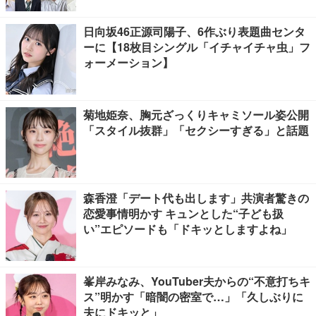
日向坂46正源司陽子、6作ぶり表題曲センタ
ーに【18枚目シングル「イチャイチャ虫」フ
ォーメーション】
菊地姫奈、胸元ざっくりキャミソール姿公開
「スタイル抜群」「セクシーすぎる」と話題
森香澄「デート代も出します」共演者驚きの
恋愛事情明かす キュンとした“子ども扱
い”エピソードも「ドキッとしますよね」
峯岸みなみ、YouTuber夫からの“不意打ちキ
ス”明かす「暗闇の密室で…」「久しぶりに
夫にドキッと」