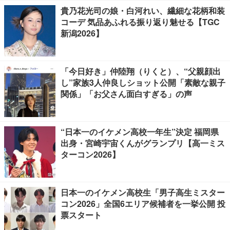
貴乃花光司の娘・白河れい、繊細な花柄和装
コーデ 気品あふれる振り返り魅せる【TGC
新潟2026】
「今日好き」仲陸翔（りくと）、“父親顔出
し”家族3人仲良しショット公開「素敵な親子
関係」「お父さん面白すぎる」の声
“日本一のイケメン高校一年生”決定 福岡県
出身・宮崎宇宙くんがグランプリ【高一ミス
ターコン2026】
日本一のイケメン高校生「男子高生ミスター
コン2026」全国6エリア候補者を一挙公開 投
票スタート