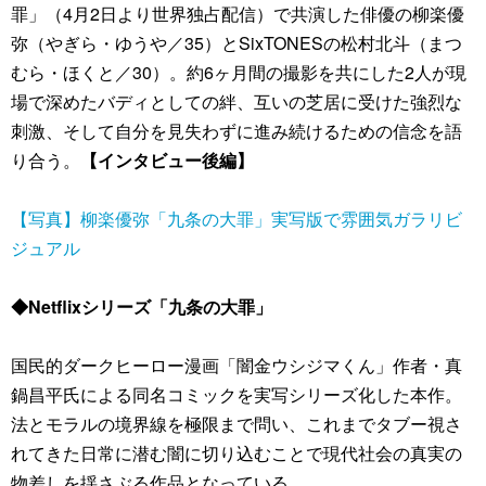
罪」（4月2日より世界独占配信）で共演した俳優の柳楽優
弥（やぎら・ゆうや／35）とSixTONESの松村北斗（まつ
むら・ほくと／30）。約6ヶ月間の撮影を共にした2人が現
場で深めたバディとしての絆、互いの芝居に受けた強烈な
刺激、そして自分を見失わずに進み続けるための信念を語
り合う。
【インタビュー後編】
【写真】柳楽優弥「九条の大罪」実写版で雰囲気ガラリビ
ジュアル
◆Netflixシリーズ「九条の大罪」
国民的ダークヒーロー漫画「闇金ウシジマくん」作者・真
鍋昌平氏による同名コミックを実写シリーズ化した本作。
法とモラルの境界線を極限まで問い、これまでタブー視さ
れてきた日常に潜む闇に切り込むことで現代社会の真実の
物差しを揺さぶる作品となっている。