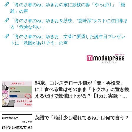
「冬のさ春のね」ゆきおの家に紗枝の姿「やっぱり」「複
雑」の声
「冬のさ春のね」ゆきお＆紗枝、“意味深”ラストに注目集ま
る「危険な匂い」
「冬のさ春のね」ゆきお、文菜に要望した誕生日プレゼン
トに「意図がありそう」の声
54歳、コレステロール値が「要・再検査」
に！食べる量はそのまま「トクホ」に置き換
えるだけで数値は下がる？【1カ月実録・ビ
フォーアフター】
英語で「時計少し遅れてるね」は何て言う？