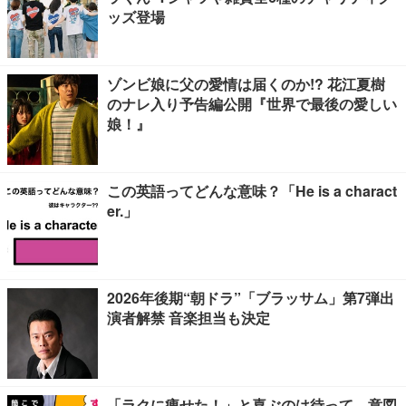
ッズ登場
ゾンビ娘に父の愛情は届くのか!? 花江夏樹
のナレ入り予告編公開『世界で最後の愛しい
娘！』
この英語ってどんな意味？「He is a charact
er.」
2026年後期“朝ドラ”「ブラッサム」第7弾出
演者解禁 音楽担当も決定
「ラクに痩せた！」と喜ぶのは待って。意図