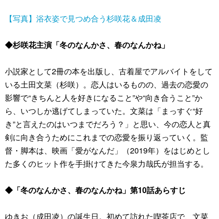
【写真】浴衣姿で見つめ合う杉咲花＆成田凌
◆杉咲花主演「冬のなんかさ、春のなんかね」
⼩説家として2冊の本を出版し、古着屋でアルバイトをして
いる⼟⽥⽂菜（杉咲）。恋⼈はいるものの、過去の恋愛の
影響で“きちんと⼈を好きになること”や“向き合うこと”か
ら、いつしか逃げてしまっていた。⽂菜は「まっすぐ“好
き”と⾔えたのはいつまでだろう？」と思い、今の恋⼈と真
剣に向き合うためにこれまでの恋愛を振り返っていく。監
督・脚本は、映画「愛がなんだ」（2019年）をはじめとし
た多くのヒット作を手掛けてきた今泉力哉氏が担当する。
◆「冬のなんかさ、春のなんかね」第10話あらすじ
ゆきお（成田凌）の誕生日。初めて訪れた喫茶店で、文菜