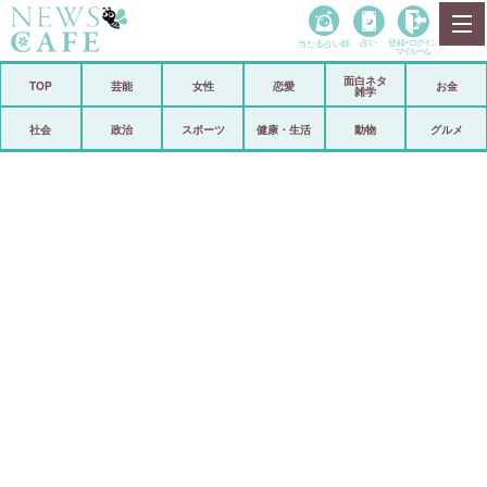
当たる占い師
占い
登録•
ログイン
マイルーム
面白ネタ
ホーム
TOP
芸能
女性
恋愛
お金
雑学
社会
政治
社会
政治
スポーツ
健康・生活
動物
グルメ
経済
海外
芸能
スポーツ
恋愛
ビックリ
コメントポスト
アリ／ナシ
リリース
ショップ
登録・ログイン/マイルーム