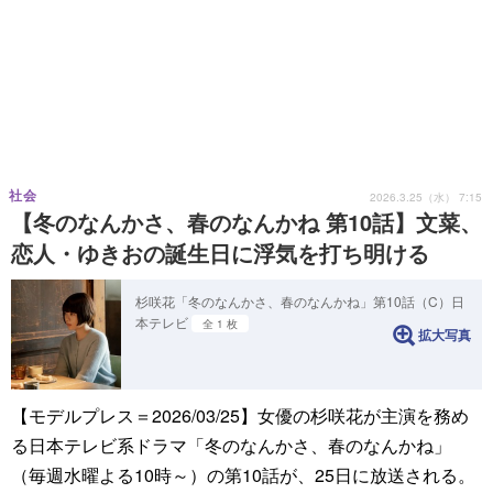
社会
2026.3.25（水） 7:15
【冬のなんかさ、春のなんかね 第10話】文菜、
恋人・ゆきおの誕生日に浮気を打ち明ける
杉咲花「冬のなんかさ、春のなんかね」第10話（C）日
本テレビ
全 1 枚
拡大写真
【モデルプレス＝2026/03/25】女優の杉咲花が主演を務め
る日本テレビ系ドラマ「冬のなんかさ、春のなんかね」
（毎週水曜よる10時～）の第10話が、25日に放送される。