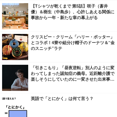
【Tシャツが乾くまで 第5話】咲子（蒼井
優）＆樹生（中島歩）、心許しあえる関係に
事故から一年・新たな章の幕上がる
クリスピー・クリーム「ハリー・ポッター」
とコラボ！4寮や組分け帽子のドーナツ＆“金
のスニッチ”ラテ
「引きこもり」「昼夜逆転」別人のように変
わってしまった認知症の義母。近距離介護で
楽しそうにしていたのに一変させた出来事と
は
英語で「とにかく」は何て言う？