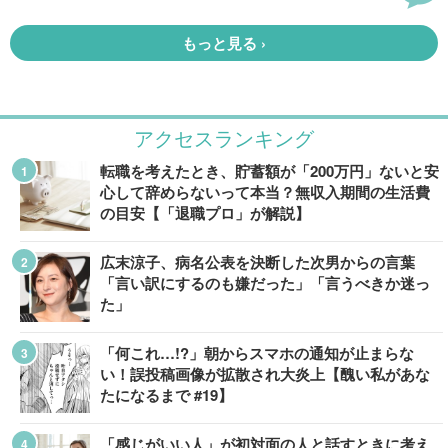
アクセスランキング
転職を考えたとき、貯蓄額が「200万円」ないと安
心して辞めらないって本当？無収入期間の生活費
の目安【「退職プロ」が解説】
広末涼子、病名公表を決断した次男からの言葉
「言い訳にするのも嫌だった」「言うべきか迷っ
た」
「何これ…!?」朝からスマホの通知が止まらな
い！誤投稿画像が拡散され大炎上【醜い私があな
たになるまで #19】
「感じがいい人」が初対面の人と話すときに考え