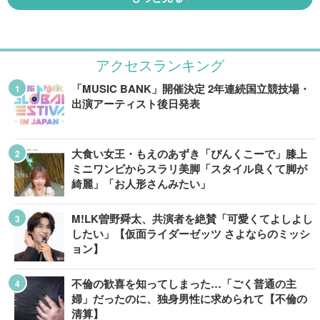
アクセスランキング
「MUSIC BANK」開催決定 2年連続国立競技場・
出演アーティスト後日発表
大食い女王・もえのあずき「ぴんくこーで」膝上
ミニワンピからスラリ美脚「スタイル良くて脚が
綺麗」「お人形さんみたい」
M!LK曽野舜太、共演者を絶賛「可愛くてよしよし
したい」【仮面ライダーゼッツ さよならのミッシ
ョン】
不倫の歓喜を知ってしまった…「ごく普通の主
婦」だったのに、独身男性に求められて【不倫の
清算】