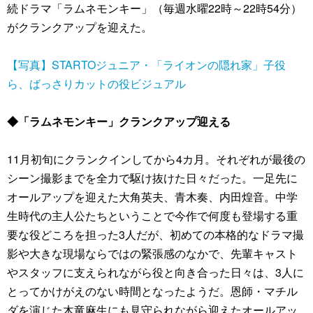
続ドラマ「ラムネモンキー」（毎週水曜22時～22時54分）
がクランクアップを迎えた。
【写真】STARTOジュニア・「ライオンの隠れ家」子役
ら、ばっさりカットの役ビジュアル
◆「ラムネモンキー」クランクアップ迎える
11月初旬にクランクインしてから4カ月。それぞれが最後の
シーン撮影までを全力で駆け抜けた日々だった。一足先に
オールアップを迎えた大角英夫、青木奏、内田煌音。中学
生時代の主人公たちということで今作で何度も登場する重
要な役どころを担った3人だが、初めての本格的なドラマ撮
影や大きな現場ならではの緊張感のなかで、先輩キャスト
やスタッフに支えられながら役と向き合った日々は、3人に
とってかけがえのない時間となったようだ。恩師・マチル
ダを演じた木竜麻生にも見守られながら迎えたオールアッ