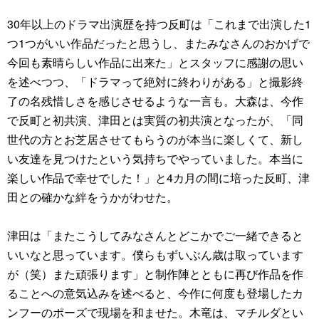
30年以上のドラマ出演歴を持つ反町は「これまで出演した1
つ1つがいい作品だったと思うし、またみなさんのおかげで
今回も素晴らしい作品に出来た」とスタッフに感謝の思い
を述べつつ、「ドラマって絶対に終わりがある」と撮影終
了の名残惜しさを感じさせるような一言も。大森は、今作
で反町と初共演、津田とは実質の初共演となったが、「同
世代の方とお芝居させてもらうのが本当に楽しくて、新し
い友達を見つけたという気持ちでやっていました。本当に
楽しい作品で幸せでした！」と4カ月の間に培った反町、津
田との確かな絆をうかがわせた。
津田は「またこうしてみなさんとどこかでご一緒できると
いいなと思っています。僕らもずいぶん歳は取っています
が（笑）また頑張ります」と制作陣とともに再び作品を作
ることへの意気込みを述べると、今作に何度も登場したカ
ンフーのポーズで現場を和ませた。木竜は、マチルダとい