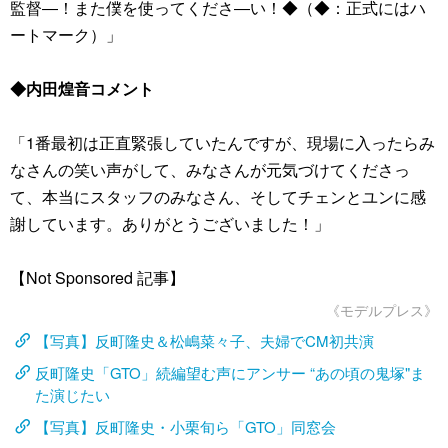
監督―！また僕を使ってくださ―い！◆（◆：正式にはハ
ートマーク）」
◆内田煌音コメント
「1番最初は正直緊張していたんですが、現場に入ったらみ
なさんの笑い声がして、みなさんが元気づけてくださっ
て、本当にスタッフのみなさん、そしてチェンとユンに感
謝しています。ありがとうございました！」
【Not Sponsored 記事】
《モデルプレス》
【写真】反町隆史＆松嶋菜々子、夫婦でCM初共演
反町隆史「GTO」続編望む声にアンサー “あの頃の鬼塚"ま
た演じたい
【写真】反町隆史・小栗旬ら「GTO」同窓会