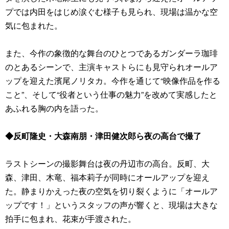
プでは内田をはじめ涙ぐむ様子も見られ、現場は温かな空
気に包まれた。
また、今作の象徴的な舞台のひとつであるガンダーラ珈琲
のとあるシーンで、主演キャストらにも見守られオールア
ップを迎えた濱尾ノリタカ。今作を通じて“映像作品を作る
こと”、そして“役者という仕事の魅力”を改めて実感したと
あふれる胸の内を語った。
◆反町隆史・大森南朋・津田健次郎ら夜の高台で撮了
ラストシーンの撮影舞台は夜の丹辺市の高台。反町、大
森、津田、木竜、福本莉子が同時にオールアップを迎え
た。静まりかえった夜の空気を切り裂くように「オールア
ップです！」というスタッフの声が響くと、現場は大きな
拍手に包まれ、花束が手渡された。