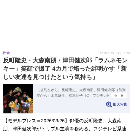
社会
2026.3.25（水） 6:30
反町隆史・大森南朋・津田健次郎「ラムネモン
キー」笑顔で撮了 4カ月で培った絆明かす「新
しい友達を見つけたという気持ち」
（後列左から）反町隆史、大森南朋、津田健次郎（前列
左から）木竜麻生、福本莉子（C）フジテレビ
全 1 枚
拡大写真
【モデルプレス＝2026/03/25】俳優の反町隆史、大森南
朋、津田健次郎がトリプル主演を務める、フジテレビ系連