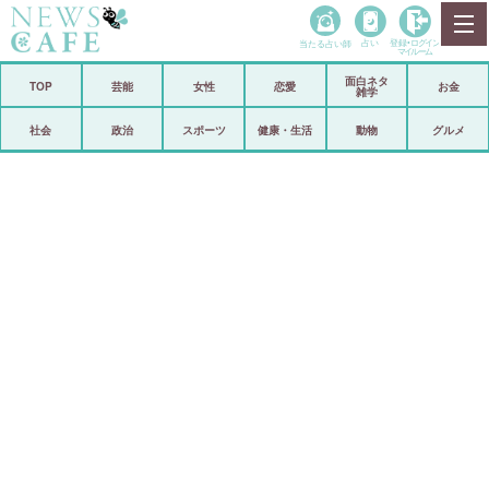
当たる占い師
占い
登録•
ログイン
マイルーム
面白ネタ
ホーム
TOP
芸能
女性
恋愛
お金
雑学
社会
政治
社会
政治
スポーツ
健康・生活
動物
グルメ
経済
海外
芸能
スポーツ
恋愛
ビックリ
コメントポスト
アリ／ナシ
リリース
ショップ
登録・ログイン/マイルーム