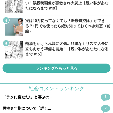
い！誤投稿画像が拡散され大炎上【醜い私があな
たになるまで #19】
実は10万使ってなくても「医療費控除」ができ
る？1円でも使ったら絶対知っておくべき知恵（前
編）
熱湯をかけられ顔に火傷…非道なカリスマ店長に
立ち向かう準備を開始！【醜い私があなたになる
まで #15】
ランキングをもっと見る