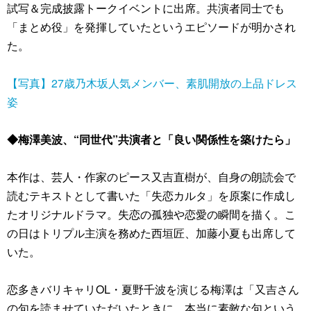
試写＆完成披露トークイベントに出席。共演者同士でも
「まとめ役」を発揮していたというエピソードが明かされ
た。
【写真】27歳乃木坂人気メンバー、素肌開放の上品ドレス
姿
◆梅澤美波、“同世代”共演者と「良い関係性を築けたら」
本作は、芸人・作家のピース又吉直樹が、自身の朗読会で
読むテキストとして書いた「失恋カルタ」を原案に作成し
たオリジナルドラマ。失恋の孤独や恋愛の瞬間を描く。こ
の日はトリプル主演を務めた西垣匠、加藤小夏も出席して
いた。
恋多きバリキャリOL・夏野千波を演じる梅澤は「又吉さん
の句を読ませていただいたときに、本当に素敵な句という