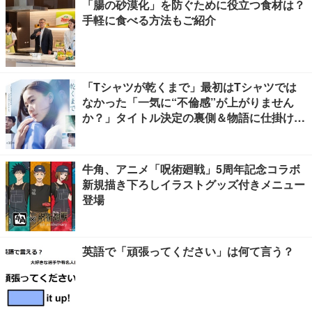
「腸の砂漠化」を防ぐために役立つ食材は？
手軽に食べる方法もご紹介
「Tシャツが乾くまで」最初はTシャツでは
なかった「一気に“不倫感”が上がりません
か？」タイトル決定の裏側＆物語に仕掛けた
ユニークな視点【脚本家・生方美久氏インタ
ビュー】
牛角、アニメ「呪術廻戦」5周年記念コラボ
新規描き下ろしイラストグッズ付きメニュー
登場
英語で「頑張ってください」は何て言う？