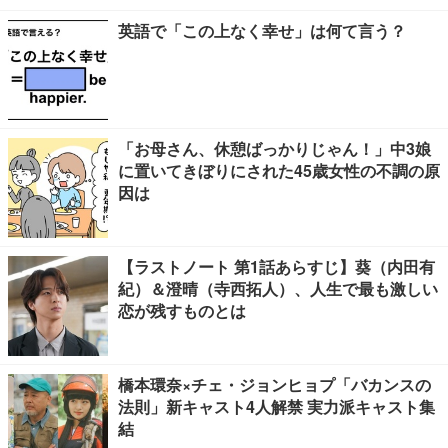
英語で「この上なく幸せ」は何て言う？
「お母さん、休憩ばっかりじゃん！」中3娘
に置いてきぼりにされた45歳女性の不調の原
因は
【ラストノート 第1話あらすじ】葵（内田有
紀）＆澄晴（寺西拓人）、人生で最も激しい
恋が残すものとは
橋本環奈×チェ・ジョンヒョプ「バカンスの
法則」新キャスト4人解禁 実力派キャスト集
結