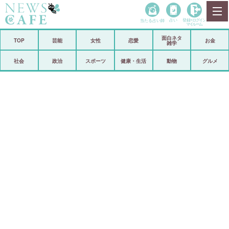
当たる占い師
占い
登録•
ログイン
マイルーム
面白ネタ
ホーム
TOP
芸能
女性
恋愛
お金
雑学
社会
政治
社会
政治
スポーツ
健康・生活
動物
グルメ
経済
海外
芸能
スポーツ
恋愛
ビックリ
コメントポスト
アリ／ナシ
リリース
ショップ
登録・ログイン/マイルーム