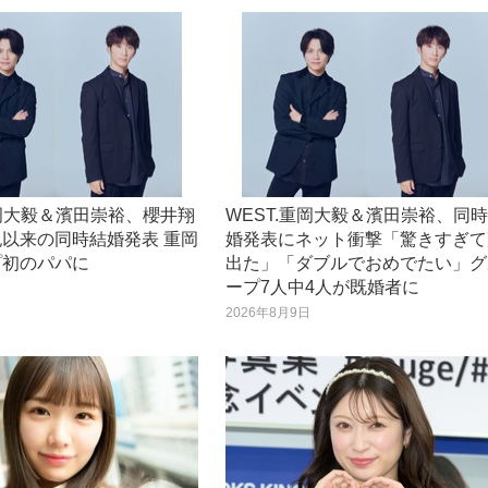
重岡大毅＆濱田崇裕、櫻井翔
WEST.重岡大毅＆濱田崇裕、同
以来の同時結婚発表 重岡
婚発表にネット衝撃「驚きすぎて
プ初のパパに
出た」「ダブルでおめでたい」グ
ープ7人中4人が既婚者に
日
2026年8月9日