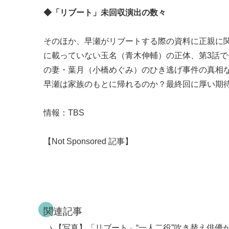
◆「リブート」未回収演出の数々
そのほか、早瀬がリブートする際の資料に正親に
に載っていない玉名（青木伸輔）の正体、第3話
の妻・葉月（小橋めぐみ）のひき逃げ事件の真相
早瀬は家族のもとに帰れるのか？最終回に厚い期待が寄
情報：TBS
【Not Sponsored 記事】
関連記事
【写真】「リブート」“一人二役”吹き替え俳優