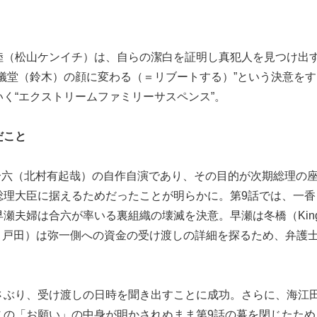
陸（松山ケンイチ）は、自らの潔白を証明し真犯人を見つけ出
儀堂（鈴木）の顔に変わる（＝リブートする）”という決意を
く“エクストリームファミリーサスペンス”。
だこと
て合六（北村有起哉）の自作自演であり、その目的が次期総理の
総理大臣に据えるためだったことが明らかに。第9話では、一香
瀬夫婦は合六が率いる裏組織の壊滅を決意。早瀬は冬橋（King
ト後＝戸田）は弥一側への資金の受け渡しの詳細を探るため、弁護
さぶり、受け渡しの日時を聞き出すことに成功。さらに、海江
この「お願い」の中身が明かされぬまま第9話の幕を閉じたため