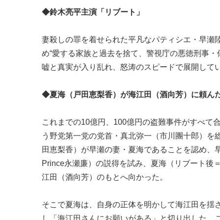
◆鈴木亮平主演「リブート」
妻殺しの罪を着せられた平凡なパティシエ・早瀬
め“愛する家族と過去を捨て、警視庁の悪徳刑事・
嘘と真実が入り乱れ、怒涛のスピードで展開してい
◆夏海（戸田恵梨香）が海江田（酒向芳）に頼ん
これまでの10億円、100億円の盗難事件がすべ
う野党第一党の党首・真北弥一（市川團十郎）を
田恵梨香）が早瀬の妻・夏海であることを認め、早
Prince永瀬廉）の説得を試み、夏海（リブー
江田（酒向芳）のもとへ向かった。
そこで夏海は、自身の正体を明かして海江田を揺
し「海江田さんにお願いがある」と切り出した。