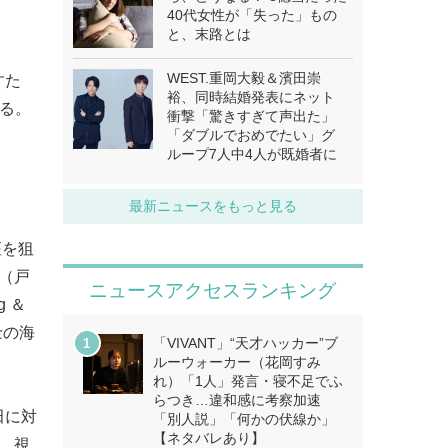
40代女性が「失った」もの
と、末路とは
WEST.重岡大毅＆濱田崇
すた
裕、同時結婚発表にネット
する。
衝撃「驚きすぎて声出た」
「ダブルでおめでたい」グ
ループ7人中4人が既婚者に
最新ニュースをもっと見る
座を狙
（戸
ニュースアクセスランキング
 ＆
士の海
「VIVANT」“天才ハッカー”ブ
ルーウォーカー（花岡すみ
れ）「1人」発言・寝不足でふ
らつき…違和感に考察加速
田に対
「別人説」「何かの伏線か」
【ネタバレあり】
、視