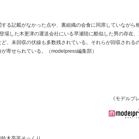
関する記載がなかった点や、裏組織の会食に同席していながら
で登場した木更津の運送会社にいる早瀬陸に酷似した男の存在、
など、未回収の伏線も多数残されている。それらが回収される
せられている。（modelpress編集部）
《モデルプ
が鈴木亮平そっくり