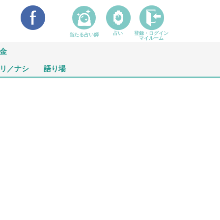
占い
登録・ログイン
当たる占い師
マイルーム
金
リ／ナシ
語り場