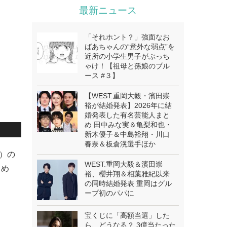
最新ニュース
「それホント？」強面なお
ばあちゃんの“意外な弱点”を
近所の小学生男子がぶっち
ゃけ！【祖母と孫娘のブル
ース #３】
【WEST.重岡大毅・濱田崇
裕が結婚発表】2026年に結
婚発表した有名芸能人まと
め 田中みな実＆亀梨和也・
新木優子＆中島裕翔・川口
春奈＆板倉滉選手ほか
～）の
WEST.重岡大毅＆濱田崇
とめ
裕、櫻井翔＆相葉雅紀以来
の同時結婚発表 重岡はグル
ープ初のパパに
宝くじに「高額当選」した
ら、どうなる？ 3億当たった