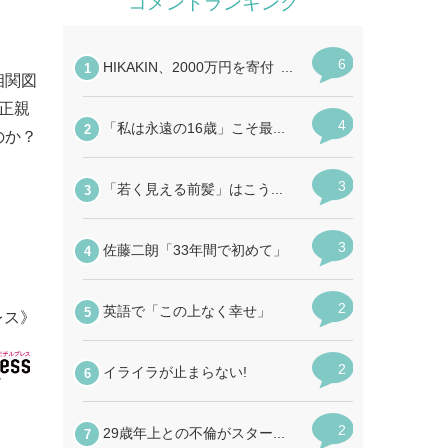
相関図
正親
のか？
レス》