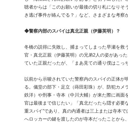
聴者からは「このお願いが最後の切り札になりそう
き逃げ事件が絡んでる？」など、さまざまな考察
◆警察内部のスパイは真北正親（伊藤英明）？
冬橋の説得に失敗し、捕まってしまった早瀬を救
官・真北正親（伊藤英明）の兄弟2人の姿があった
ていた正親だったが、「まあ見ての通り僕はこっ
以前から示唆されていた警察内のスパイの正体が
る。儀堂の部下・足立（蒔田彩珠）が、防犯カメ
鉄洋）や刑事・寺本（中川大輔）が来た際に画面
官は最後まで信じたい」「真北だったら隠す必要
重スパイ”であり、真の内通者は三上または寺本
へロッカーの鍵を渡したのが寺本だったことから