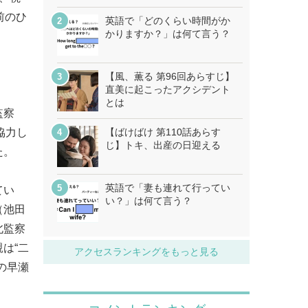
前のひ
英語で「どのくらい時間がか
かりますか？」は何て言う？
【風、薫る 第96回あらすじ】
直美に起こったアクシデント
とは
監察
協力し
【ばけばけ 第110話あらす
じ】トキ、出産の日迎える
た。
英語で「妻も連れて行ってい
てい
い？」は何て言う？
（池田
北監察
は“二
アクセスランキングをもっと見る
の早瀬