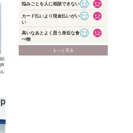
時結
声
ル