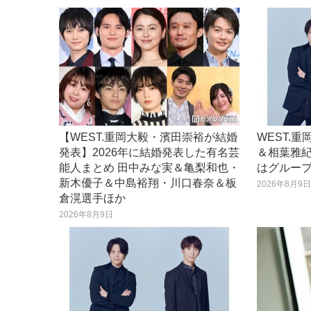
【WEST.重岡大毅・濱田崇裕が結婚
WEST.
発表】2026年に結婚発表した有名芸
＆相葉雅紀
能人まとめ 田中みな実＆亀梨和也・
はグルー
新木優子＆中島裕翔・川口春奈＆板
2026年8月9
倉滉選手ほか
2026年8月9日