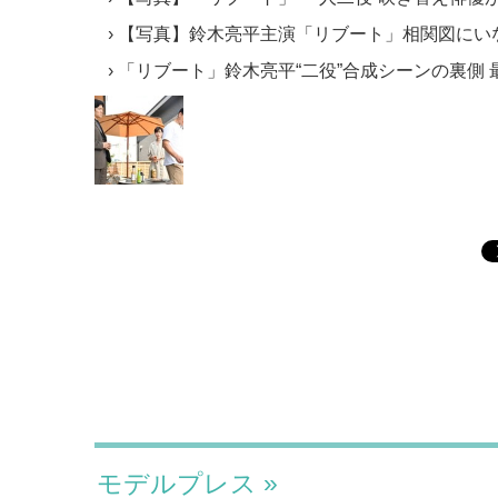
【写真】鈴木亮平主演「リブート」相関図にい
「リブート」鈴木亮平“二役”合成シーンの裏側
モデルプレス