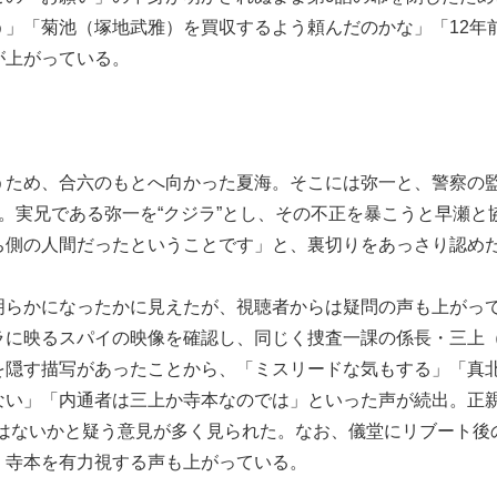
」「菊池（塚地武雅）を買収するよう頼んだのかな」「12年
が上がっている。
うため、合六のもとへ向かった夏海。そこには弥一と、警察の
。実兄である弥一を“クジラ”とし、その不正を暴こうと早瀬と
ち側の人間だったということです」と、裏切りをあっさり認め
明らかになったかに見えたが、視聴者からは疑問の声も上がっ
ラに映るスパイの映像を確認し、同じく捜査一課の係長・三上
を隠す描写があったことから、「ミスリードな気もする」「真
ない」「内通者は三上か寺本なのでは」といった声が続出。正親
ではないかと疑う意見が多く見られた。なお、儀堂にリブート後
、寺本を有力視する声も上がっている。