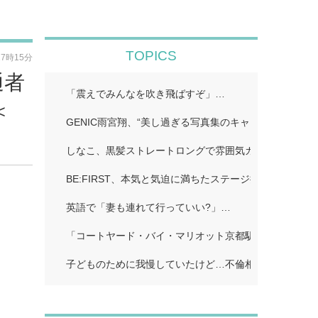
TOPICS
17時15分
通者
「震えでみんなを吹き飛ばすぞ」…
＜
GENIC雨宮翔、“美し過ぎる写真集のキャッチコピーに
しなこ、黒髪ストレートロングで雰囲気ガラリ「一瞬誰
BE:FIRST、本気と気迫に満ちたステージ披露…
英語で「妻も連れて行っていい?」…
「コートヤード・バイ・マリオット京都駅」…
子どものために我慢していたけど…不倫相手に「離婚し