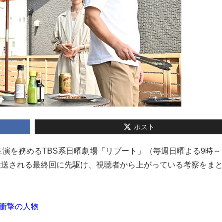
ポスト
平が主演を務めるTBS系日曜劇場「リブート」（毎週日曜よる9時
に放送される最終回に先駆け、視聴者から上がっている考察をま
衝撃の人物