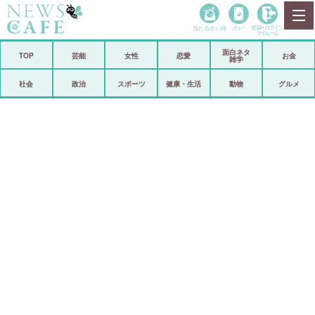
当たる占い師
占い
登録•
ログイン
マイルーム
面白ネタ
ホーム
TOP
芸能
女性
恋愛
お金
雑学
社会
政治
社会
政治
スポーツ
健康・生活
動物
グルメ
経済
海外
芸能
スポーツ
恋愛
ビックリ
コメントポスト
アリ／ナシ
リリース
ショップ
登録・ログイン/マイルーム