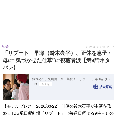
社会
2026.3.22（日） 22:15
「リブート」早瀬（鈴木亮平）、正体を息子・
母に“気づかせた仕草”に視聴者涙【第9話ネタ
バレ】
鈴木亮平、矢崎滉、原田美枝子「リブート」第9話（C）
TBS
全 1 枚
拡大写真
【モデルプレス＝2026/03/22】俳優の鈴木亮平が主演を務
めるTBS系日曜劇場「リブート」（毎週日曜よる9時～）の