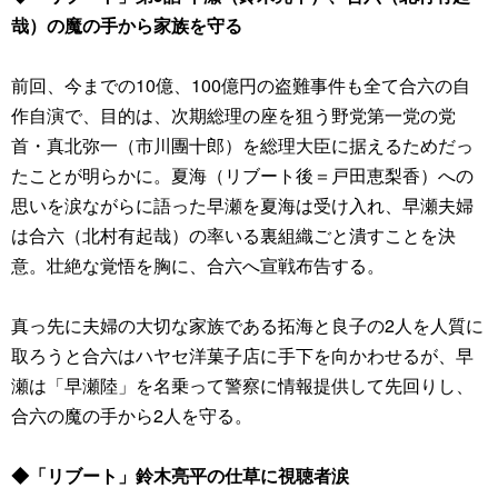
哉）の魔の手から家族を守る
前回、今までの10億、100億円の盗難事件も全て合六の自
作自演で、目的は、次期総理の座を狙う野党第一党の党
首・真北弥一（市川團十郎）を総理大臣に据えるためだっ
たことが明らかに。夏海（リブート後＝戸田恵梨香）への
思いを涙ながらに語った早瀬を夏海は受け入れ、早瀬夫婦
は合六（北村有起哉）の率いる裏組織ごと潰すことを決
意。壮絶な覚悟を胸に、合六へ宣戦布告する。
真っ先に夫婦の大切な家族である拓海と良子の2人を人質に
取ろうと合六はハヤセ洋菓子店に手下を向かわせるが、早
瀬は「早瀬陸」を名乗って警察に情報提供して先回りし、
合六の魔の手から2人を守る。
◆「リブート」鈴木亮平の仕草に視聴者涙