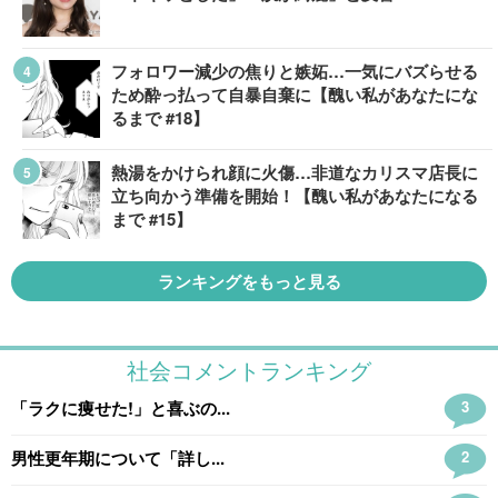
フォロワー減少の焦りと嫉妬…一気にバズらせる
ため酔っ払って自暴自棄に【醜い私があなたにな
るまで #18】
熱湯をかけられ顔に火傷…非道なカリスマ店長に
立ち向かう準備を開始！【醜い私があなたになる
まで #15】
ランキングをもっと見る