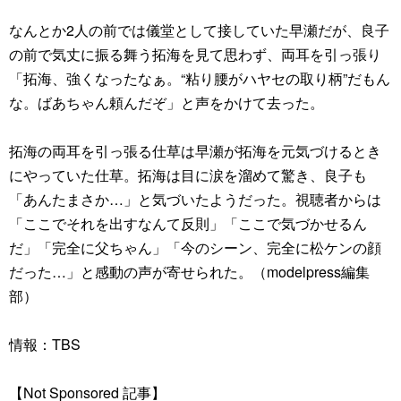
なんとか2人の前では儀堂として接していた早瀬だが、良子
の前で気丈に振る舞う拓海を見て思わず、両耳を引っ張り
「拓海、強くなったなぁ。“粘り腰がハヤセの取り柄”だもん
な。ばあちゃん頼んだぞ」と声をかけて去った。
拓海の両耳を引っ張る仕草は早瀬が拓海を元気づけるとき
にやっていた仕草。拓海は目に涙を溜めて驚き、良子も
「あんたまさか…」と気づいたようだった。視聴者からは
「ここでそれを出すなんて反則」「ここで気づかせるん
だ」「完全に父ちゃん」「今のシーン、完全に松ケンの顔
だった…」と感動の声が寄せられた。（modelpress編集
部）
情報：TBS
【Not Sponsored 記事】