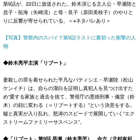
第9話が、22日に放送された。鈴木演じる主人公・早瀬陸と
息子・拓海（矢崎滉）と母・良子（原田美枝子）のやりと
りに反響が寄せられている。＜※ネタバレあり＞
【写真】警察内のスパイ？第9話ラストに裏切った衝撃の人
物
◆鈴木亮平主演「リブート」
妻殺しの罪を着せられた平凡なパティシエ・早瀬陸（松山
ケンイチ）は、自らの潔白を証明し真犯人を見つけ出すた
め“愛する家族と過去を捨て、警視庁の悪徳刑事・儀堂（鈴
木）の顔に変わる（＝リブートする）”という決意をする。
嘘と真実が入り乱れ、怒涛のスピードで展開していく“エク
ストリームファミリーサスペンス”。
◆「リブート」第9話 早瀬（鈴木亮平）、合六（北村有起