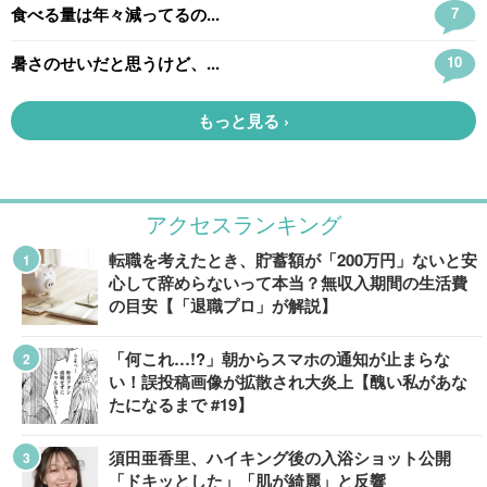
アクセスランキング
転職を考えたとき、貯蓄額が「200万円」ないと安
心して辞めらないって本当？無収入期間の生活費
の目安【「退職プロ」が解説】
「何これ…!?」朝からスマホの通知が止まらな
い！誤投稿画像が拡散され大炎上【醜い私があな
たになるまで #19】
須田亜香里、ハイキング後の入浴ショット公開
「ドキッとした」「肌が綺麗」と反響