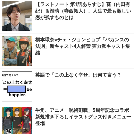
【ラストノート 第1話あらすじ】葵（内田有
紀）＆澄晴（寺西拓人）、人生で最も激しい
恋が残すものとは
橋本環奈×チェ・ジョンヒョプ「バカンスの
法則」新キャスト4人解禁 実力派キャスト集
結
英語で「この上なく幸せ」は何て言う？
牛角、アニメ「呪術廻戦」5周年記念コラボ
新規描き下ろしイラストグッズ付きメニュー
登場