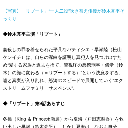
【写真】「リブート」“一人二役”吹き替え俳優が鈴木亮平そ
っくり
◆鈴木亮平主演「リブート」
妻殺しの罪を着せられた平凡なパティシエ・早瀬陸（松山
ケンイチ）は、自らの潔白を証明し真犯人を見つけ出すた
め“愛する家族と過去を捨て、警視庁の悪徳刑事・儀堂（鈴
木）の顔に変わる（＝リブートする）”という決意をする。
嘘と真実が入り乱れ、怒涛のスピードで展開していく“エク
ストリームファミリーサスペンス”。
◆「リブート」第9話あらすじ
冬橋（King ＆ Prince永瀬廉）から夏海（戸田恵梨香）を救
い出した早瀬（鈴木亮平）。しかし夏海は、なおも自分