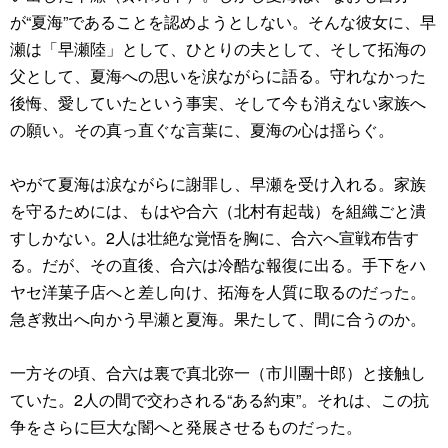
が“夏海”であることを認めようとしない。そんな彼女に、早
瀬は「早瀬陸」として、ひとりの夫として、そして拓海の
父として、夏海への思いを涙ながらに語る。守れなかった
後悔、愛していたという事実、そして今も消えない家族へ
の願い。その真っ直ぐな言葉に、夏海の心は揺らぐ。
やがて夏海は涙ながらに謝罪し、早瀬を受け入れる。家族
を守るためには、もはや合六（北村有起哉）を組織ごと潰
すしかない。2人は壮絶な覚悟を胸に、合六へ宣戦布告す
る。だが、その直後、合六は冷酷な報復に出る。手下をハ
ヤセ洋菓子店へと差し向け、拓海を人質に取るのだった。
急ぎ救出へ向かう早瀬と夏海。果たして、間に合うのか。
一方その頃、合六は裏で真北弥一（市川團十郎）と接触し
ていた。2人の間で交わされる“ある約束”。それは、この抗
争をさらに巨大な闇へと発展させるものだった。