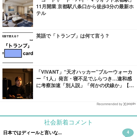
11月開業 京都駅八条口から徒歩3分の最新ホ
テル
英語で「トランプ」は何て言う？
「VIVANT」“天才ハッカー”ブルーウォーカ
ー「1人」発言・寝不足でふらつき…違和感
に考察加速「別人説」「何かの伏線か」【ネ
タバレあり】
Recommended by