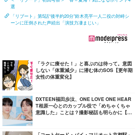
選
「リブート」第5話“後半約20分”鈴木亮平一人二役の対峙シ
ーンに圧倒された声続出「演技力凄まじい」
「ラクに痩せた！」と喜ぶのは待って。意図
しない「体重減少」に潜む体のSOS【更年期
女性の体重変化】
DXTEEN福田歩汰、ONE LOVE ONE HEAR
T相原一心とのカップル役で「めちゃくちゃ
意識した」ことは？撮影秘話も明らかに【Y
our Sky ハレのち恋】
「コートヤード・バイ・マリオット京都駅」