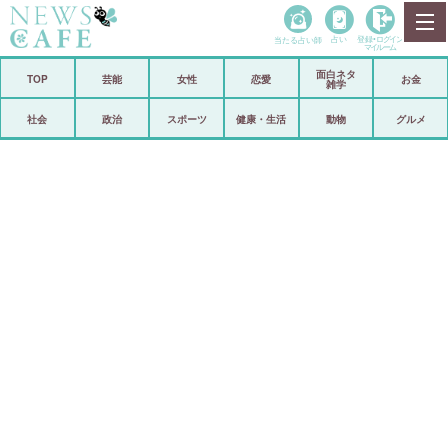
当たる占い師
占い
登録•
ログイン
マイルーム
面白ネタ
ホーム
TOP
芸能
女性
恋愛
お金
雑学
社会
政治
社会
政治
スポーツ
健康・生活
動物
グルメ
経済
海外
芸能
スポーツ
恋愛
ビックリ
コメントポスト
アリ／ナシ
リリース
ショップ
登録・ログイン/マイルーム