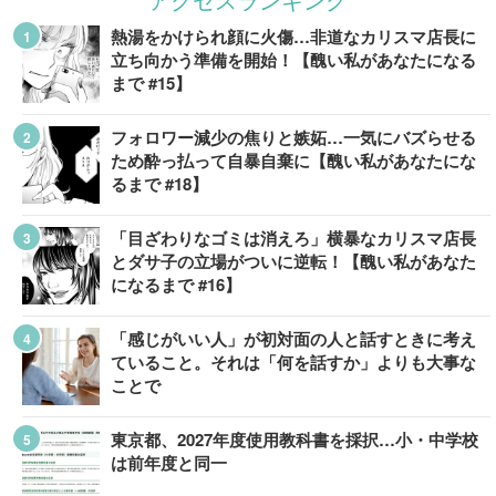
熱湯をかけられ顔に火傷…非道なカリスマ店長に
立ち向かう準備を開始！【醜い私があなたになる
まで #15】
フォロワー減少の焦りと嫉妬…一気にバズらせる
ため酔っ払って自暴自棄に【醜い私があなたにな
るまで #18】
「目ざわりなゴミは消えろ」横暴なカリスマ店長
とダサ子の立場がついに逆転！【醜い私があなた
になるまで #16】
「感じがいい人」が初対面の人と話すときに考え
ていること。それは「何を話すか」よりも大事な
ことで
東京都、2027年度使用教科書を採択…小・中学校
は前年度と同一