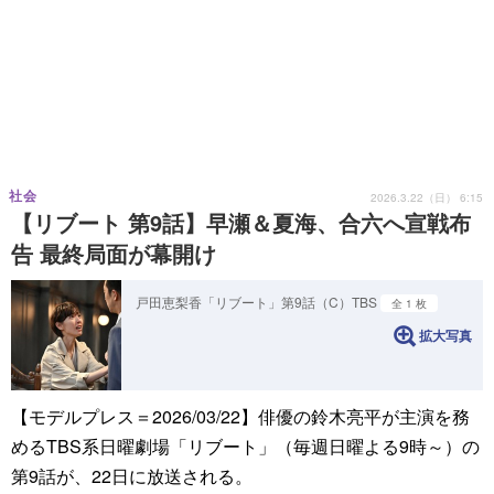
社会
2026.3.22（日） 6:15
【リブート 第9話】早瀬＆夏海、合六へ宣戦布
告 最終局面が幕開け
戸田恵梨香「リブート」第9話（C）TBS
全 1 枚
拡大写真
【モデルプレス＝2026/03/22】俳優の鈴木亮平が主演を務
めるTBS系日曜劇場「リブート」（毎週日曜よる9時～）の
第9話が、22日に放送される。