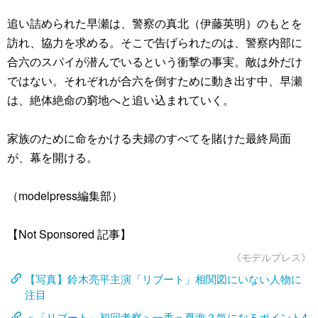
追い詰められた早瀬は、警察の真北（伊藤英明）のもとを
訪れ、協力を求める。そこで告げられたのは、警察内部に
合六のスパイが潜んでいるという衝撃の事実。敵は外だけ
ではない。それぞれが合六を倒すために動き出す中、早瀬
は、絶体絶命の窮地へと追い込まれていく。
家族のために命をかける夫婦のすべてを賭けた最終局面
が、幕を開ける。
（modelpress編集部）
【Not Sponsored 記事】
《モデルプレス》
【写真】鈴木亮平主演「リブート」相関図にいない人物に
注目
＜「リブート」初回考察＞一香＝夏海？気になるポイント4