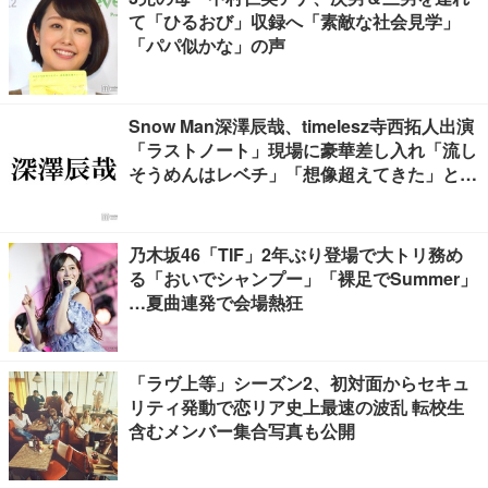
て「ひるおび」収録へ「素敵な社会見学」
「パパ似かな」の声
Snow Man深澤辰哉、timelesz寺西拓人出演
「ラストノート」現場に豪華差し入れ「流し
そうめんはレベチ」「想像超えてきた」と絶
賛の声
乃木坂46「TIF」2年ぶり登場で大トリ務め
る「おいでシャンプー」「裸足でSummer」
…夏曲連発で会場熱狂
「ラヴ上等」シーズン2、初対面からセキュ
リティ発動で恋リア史上最速の波乱 転校生
含むメンバー集合写真も公開