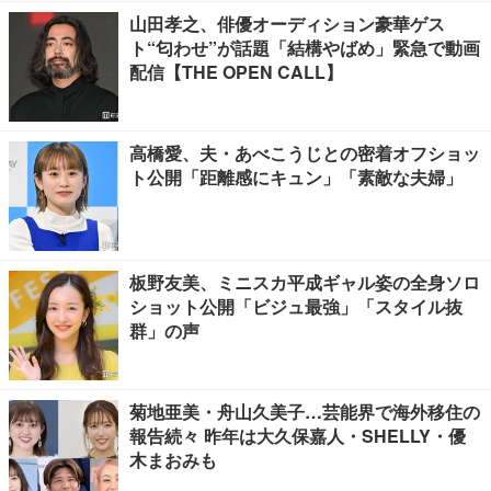
山田孝之、俳優オーディション豪華ゲス
ト“匂わせ”が話題「結構やばめ」緊急で動画
配信【THE OPEN CALL】
高橋愛、夫・あべこうじとの密着オフショッ
ト公開「距離感にキュン」「素敵な夫婦」
板野友美、ミニスカ平成ギャル姿の全身ソロ
ショット公開「ビジュ最強」「スタイル抜
群」の声
菊地亜美・舟山久美子…芸能界で海外移住の
報告続々 昨年は大久保嘉人・SHELLY・優
木まおみも