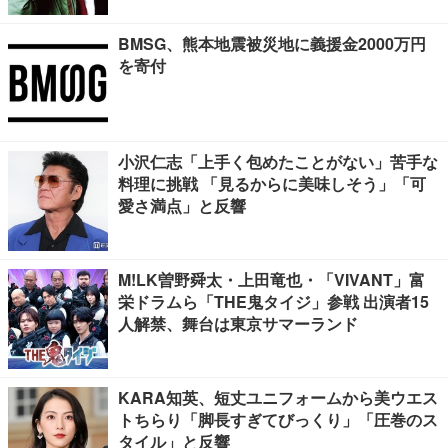
BMSG、熊本地震被災地に義援金2000万円
を寄付
小沢仁志「上手く包めたことがない」苦手な
料理に挑戦 「見るからに美味しそう」「可
愛さ満点」と反響
M!LK曽野舜太・上田竜也・「VIVANT」富
栄ドラムら「THE鬼タイジ」参戦 出演者15
人解禁、舞台は東京サマーランド
KARA知英、短丈ユニフォームから美ウエス
トちらり「脚長すぎてびっくり」「圧巻のス
タイル」と反響