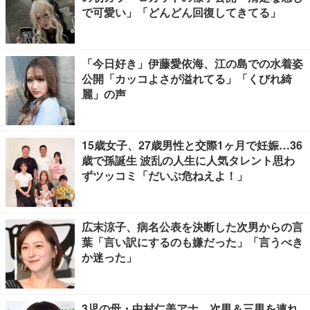
で可愛い」「どんどん回復してきてる」
「今日好き」伊藤愛依海、江の島での水着姿
公開「カッコよさが溢れてる」「くびれ綺
麗」の声
15歳女子、27歳男性と交際1ヶ月で妊娠…36
歳で孫誕生 波乱の人生に人気タレント思わ
ずツッコミ「だいぶ危ねえよ！」
広末涼子、病名公表を決断した次男からの言
葉「言い訳にするのも嫌だった」「言うべき
か迷った」
3児の母・中村仁美アナ、次男＆三男を連れ