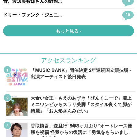
アクセスランキング
「MUSIC BANK」開催決定 2年連続国立競技場・
出演アーティスト後日発表
大食い女王・もえのあずき「ぴんくこーで」膝上
ミニワンピからスラリ美脚「スタイル良くて脚が
綺麗」「お人形さんみたい」
香取慎吾、森且行“5年9ヶ月ぶり”オートレース優
勝を祝福 怪我からの復活に「勇気をもらいまし