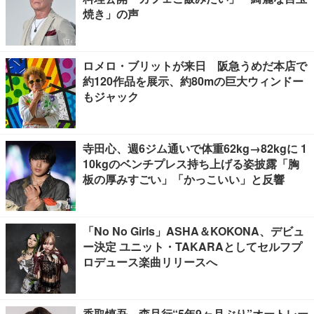
焼き」の声
ロメロ・ブリットが来日 阪急うめだ本店で
約120作品を展示、約80mの巨大ウィンドー
もジャック
寺田心、週6ジム通いで体重62kg→82kgに 1
10kgのベンチプレス持ち上げる姿披露「胸
板の厚みすごい」「かっこいい」と反響
「No No Girls」ASHA＆KOKONA、デビュ
ー決定 ユニット・TAKARAとしてセルフプ
ロデュース楽曲リリースへ
香取慎吾、森且行“5年9ヶ月ぶり”オートレー