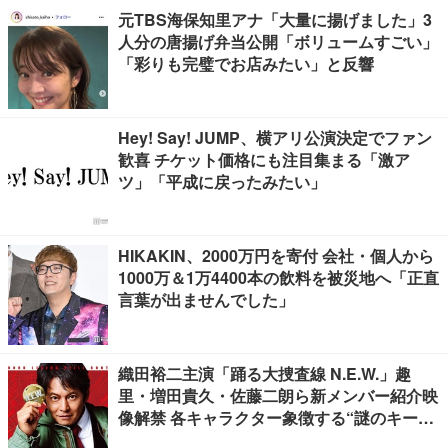
元TBS海保知里アナ「大量に揚げました」3
人分の唐揚げ弁当公開「ボリュームすごい」
「彩りも完璧でお店みたい」と反響
Hey! Say! JUMP、横アリ公演決定でファン
歓喜 チケット価格にも注目集まる「激ア
ツ」「平成に戻ったみたい」
HIKAKIN、2000万円を寄付 会社・個人から
1000万＆1万4400本の飲料を被災地へ「正直
言葉が出ませんでした」
織田裕二主演「踊る大捜査線 N.E.W.」趣
里・増田貴久・佐藤二朗ら新メンバー紹介映
像解禁 各キャラクター象徴する“謎のキーワ
ード”も