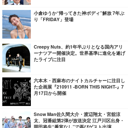
小倉ゆうか“帰ってきた神ボディ”解放 7年ぶ
り「FRIDAY」登場
Creepy Nuts、約1年半ぶりとなる国内アリ
ーナツアー開催決定。世界基準に進化を遂げ
たライブに注目
六本木・西麻布のナイトカルチャーに注目し
た企画展『210911 -BORN THIS NIGHT-』7
月17日から開催
Snow Man佐久間大介・渡辺翔太・宮舘涼
太、冠番組第2弾が放送決定 江戸川区出身・
岡田将生“番宣なし”で再びゲスト出演