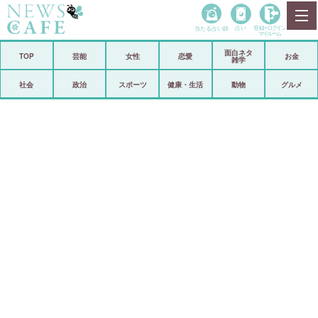
当たる占い師
占い
登録•
ログイン
マイルーム
面白ネタ
ホーム
TOP
芸能
女性
恋愛
お金
雑学
社会
政治
社会
政治
スポーツ
健康・生活
動物
グルメ
経済
海外
芸能
スポーツ
恋愛
ビックリ
コメントポスト
アリ／ナシ
リリース
ショップ
登録・ログイン/マイルーム