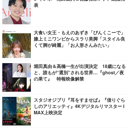
表
大食い女王・もえのあずき「ぴんくこーで」
膝上ミニワンピからスラリ美脚「スタイル良
くて脚が綺麗」「お人形さんみたい」
堀田真由＆高橋一生が出演決定 18歳になる
と、誰もが“選別”される世界…『ghost／夜
の果て』 特報映像解禁
スタジオジブリ『耳をすませば』『借りぐら
しのアリエッティ』4Kデジタルリマスター I
MAX上映決定