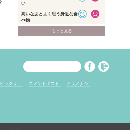
を
ビックリ
コメントポスト
アリ／ナシ