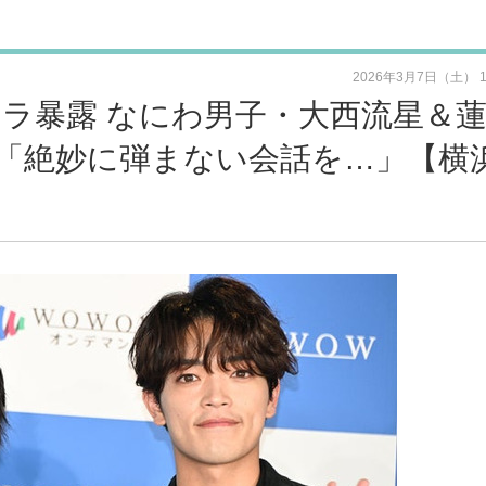
2026年3月7日（土） 
陰”キャラ暴露 なにわ男子・大西流星＆
「絶妙に弾まない会話を…」【横