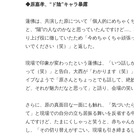
◆原嘉孝、“ド陰”キャラ暴露
蓮佛は、共演した原について「個人的にめちゃくち
と、“陽”の人なのかなと思っていたんですけど…
り上げ役に徹していたため「今めちゃくちゃ頑張っ
いでください（笑）」と返した。
現場で印象が変わったという蓮佛は、「いつ話しか
って（笑）」と告白。大西が「わかります（笑）
イプなようで「原さんとちょっとでも話して、絶
ど、それが魅力だなと思って」と語り、会場の笑
さらに、原の真面目な一面にも触れ、「気づいた
て」と現場での自分の立ち居振る舞いを反省する
んですけど、たまにくしゃっと笑うと、赤ちゃん
し、「その切り替えがすごい。現場も引き締まる