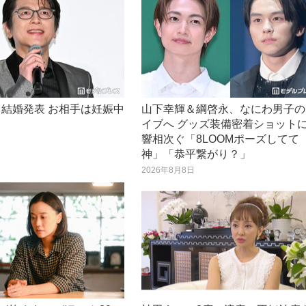
結婚発表 お相手は妊娠中
山下幸輝＆綱啓永、なにわ男子の
イブへ グッズ装備密着ショット
日
響相次ぐ「8LOOMポーズしてて
神」「恭平繋がり？」
2026年8月8日