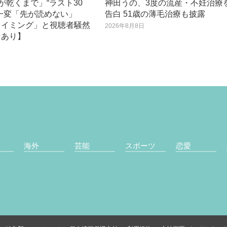
が乾くまで」“ラスト30
神田うの、3度の流産・不妊治療
一変「先が読めない」
告白 51歳の薄毛治療も披露
タイミング」と視聴者騒然
2026年8月8日
レあり】
日
海外
芸能
スポーツ
恋愛