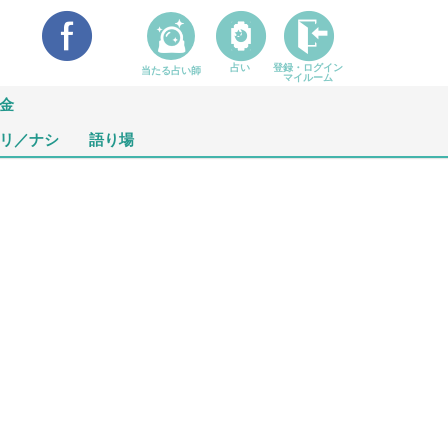
占い
登録・ログイン
当たる占い師
マイルーム
金
リ／ナシ
語り場