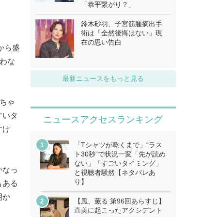
「恭平繋がり？」
鈴木砂羽、子宮筋腫摘出手
術は「全然後悔はない」現
在の思い告白
から盛
言わな
最新ニュースをもっと見る
っちゃ
すいタ
ニュースアクセスランキング
すけ
「Tシャツが乾くまで」“ラス
ト30秒”で状況一変「先が読め
ない」「すごいタイミング」
かなっ
と視聴者騒然【ネタバレあ
り】
もある
明か
【風、薫る 第96回あらすじ】
直美に起こったアクシデント