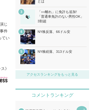
とは
「○○離れ」に免許も追加!
「普通車免許のない男性OK」
3割超
原演じ
な事件
NY株反落、66ドル安
ってい
NY株続落、313ドル安
レス》
アクセスランキングをもっと見る