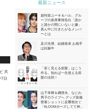
最新ニュース
超特急ユーキ＆ハル、グル
ープの座席事情告白「誰か
と誰かの間にいないと嫌」
真ん中に行きたがるメンバ
ーとは
及川光博、結婚発表 お相手
は妊娠中
「若く見える前髪」はこう
ビ 共
作る。知れば一生使える前
髪の法則！
が7日
山下幸輝＆綱啓永、なにわ
男子のライブへ グッズ装備
密着ショットに反響相次ぐ
「8LOOMポーズしてて神」