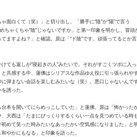
ゃ面白くて（笑）」と切り出し、「勝手に“陰”か“陽”で言う
、めちゃくちゃ“陰”じゃないですか」と第一印象を明かし、冒頭
てますよね？」と確認。原は「“ド陰”です。頑張ってるとか
けても返しが“寝起きの人”みたいで。それがすごくツボに入
」と共感する中、蓮佛はシリアスな作品ゆえ役に引っ張られや
妙に弾まない会話を楽しむみたいな（笑）。悪口じゃないんで
いを誘った。
ら台本を開いてにらめっこしていた」と蓮佛。原は「怖かった
中、大西は「たまにびっくりするくらい一点を見つめている時
が初めて笑った時みたいなあったかい空気感になりました」と
し和やかにもなる」と印象を語った。