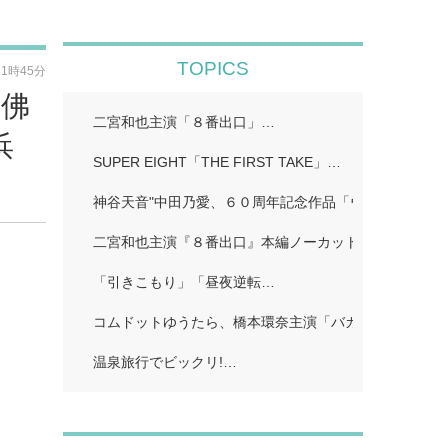
TOPICS
11時45分
蓮佛
二宮和也主演「８番出口」…
浜
SUPER EIGHT「THE FIRST TAKE」…
神谷天音"中田乃愛、６０周年記念作品「ウルトラマン
二宮和也主演『８番出口』本編ノーカット地上波初放送!
「引きこもり」「昼夜逆転…
コムドットゆうたら、橋本環奈主演「バカンスの法則」
温泉旅行でビックリ!…