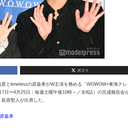
ポスト
流星とtimeleszの原嘉孝がW主演を務める「WOWOW×東海テレ
3月7日〜4月25日：毎週土曜午後10時～／全8話）の完成報告会
、萩原聖人が出席した。
＆原嘉孝