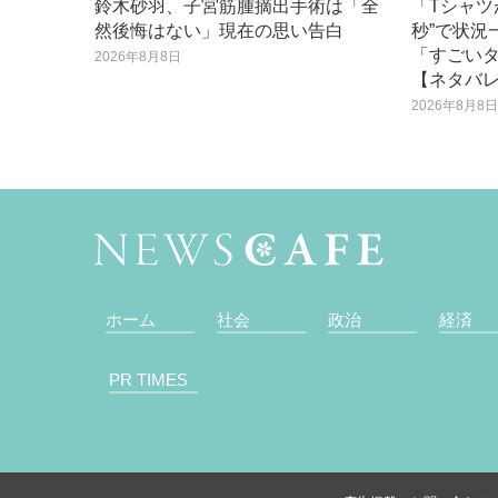
鈴木砂羽、子宮筋腫摘出手術は「全
「Tシャツ
然後悔はない」現在の思い告白
秒”で状況
「すごい
2026年8月8日
【ネタバ
2026年8月8
ホーム
社会
政治
経済
PR TIMES