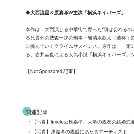
◆大西流星＆原嘉孝W主演「横浜ネイバーズ」
本作は、大西演じる中華街で育った“頭は切れるの
る兄貴分の捜査一課の刑事・岩清水欽太（通称：欽
に挑んでいくクライムサスペンス。原作は、「第1
る、岩井圭也による人気小説「横浜ネイバーズ」シリ
【Not Sponsored 記事】
関連記事
【写真】timelesz原嘉孝、大学の親友の結婚
【写真】原嘉孝の親戚にあたるアーティスト