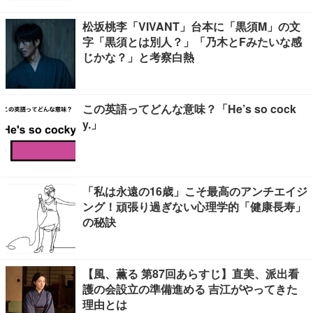
松坂桃李「VIVANT」台本に「黒須M」の文
字「黒須とは別人？」「乃木とFみたいな感
じかな？」と考察白熱
この英語ってどんな意味？「He’s so cock
y.」
「私は永遠の16歳」こそ最高のアンチエイジ
ング！頑張り過ぎない心理学的「健康長寿」
の秘訣
【風、薫る 第87回あらすじ】直美、派出看
護の会設立の準備進める 吉江がやってきた
理由とは