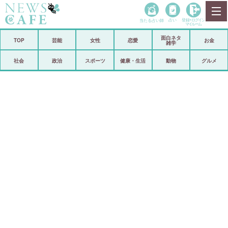
当たる占い師
占い
登録•
ログイン
マイルーム
面白ネタ
ホーム
TOP
芸能
女性
恋愛
お金
雑学
社会
政治
社会
政治
スポーツ
健康・生活
動物
グルメ
経済
海外
芸能
スポーツ
恋愛
ビックリ
コメントポスト
アリ／ナシ
リリース
ショップ
登録・ログイン/マイルーム