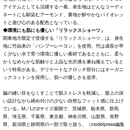
アイテムとしても活躍する一着。表生地はどんなコーディ
ネートにも馴染むアーモンド、裏地が鮮やかなバイオレッ
トと遊び心のある配色となっている。
◆環境にも肌にも優しい「リラックスショーツ」
関東地方限定で登場する「リラックスショーツ」は、身生
地に竹由来の「バンブーレーヨン」を使用。竹は成長が早
く少ない水で育つ環境に優しい素材であるとともに、柔ら
かくなめらかな肌触りと上品な光沢感を兼ね備えていると
いう特長がある。デリケートなクロッチ部分にはオーガニ
ックコットンを採用し、肌への優しさを追求。
脇の縫い目をなくすことで肌ストレスを軽減し、股上の深
い設計ながら締め付けの少ない自然なフィット感に仕上げ
ている。M／Lの2サイズ展開で、茨城県、栃木県、群馬
県、埼玉県、千葉県、東京都、神奈川県、山梨県、長野
県、新潟県と静岡県の一部で取り扱う。（modelpress編集