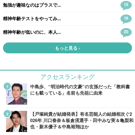
アクセスランキング
中島歩、“明治時代の文豪”の玄孫だった「教科書
にも載っている」名前も先祖に由来
【戸塚純貴が結婚発表】有名芸能人の結婚相次ぐ2
026年 川口春奈＆板倉滉選手・田中みな実＆亀梨和
也・新木優子＆中島裕翔ほか