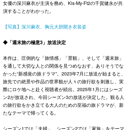
女優の深川麻衣が主演を務め、Kis-My-Ft2の千賀健永が共
演することがわかった。
【写真】深川麻衣、胸元大胆開き衣装姿
◆「週末旅の極意3」放送決定
本作は、圧倒的な「旅情感」「景観」、そして「週末旅」
を通して大切な人との関係を見つめなおす、ありそうでな
かった“新感覚の旅ドラマ”。2023年7月に放送が始まると、
旅先での絶景や作品の世界観が人々の旅行欲を刺激し、実
際にロケ地へと赴く視聴者が続出。2025年1月にはシーズ
ン2が放送され、今回シーズン3の放送が決定した。観る人
の旅行欲をかき立てる大人のための至福の旅ドラマが、新
たなテーマで帰ってくる。
シーズン1では「夫婦」、シーズン2では「家族」をテーマ