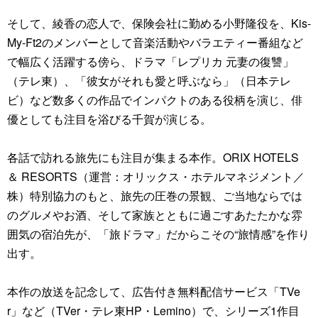
そして、綾香の恋人で、保険会社に勤める小野隆役を、Kis-
My-Ft2のメンバーとして音楽活動やバラエティー番組など
で幅広く活躍する傍ら、ドラマ「レプリカ 元妻の復讐」
（テレ東）、「彼女がそれも愛と呼ぶなら」（日本テレ
ビ）など数多くの作品でインパクトのある役柄を演じ、俳
優としても注目を浴びる千賀が演じる。
各話で訪れる旅先にも注目が集まる本作。ORIX HOTELS
＆ RESORTS（運営：オリックス・ホテルマネジメント／
株）特別協力のもと、旅先の圧巻の景観、ご当地ならでは
のグルメやお酒、そして家族とともに過ごすあたたかな雰
囲気の宿泊先が、「旅ドラマ」だからこその“旅情感”を作り
出す。
本作の放送を記念して、広告付き無料配信サービス「TVe
r」など（TVer・テレ東HP・Lemino）で、シリーズ1作目