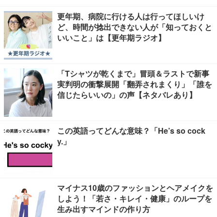
更年期、病院に行ける人は行ってほしいけ
ど、時間が捻出できない人が「知っておくと
いいこと」は【更年期ラジオ】
「Tシャツが乾くまで」冒頭＆ラストで新事
実判明の衝撃展開「翻弄されまくり」「誰を
信じたらいいの」の声【ネタバレあり】
この英語ってどんな意味？「He’s so cock
y.」
マイナス10歳のファッションとヘアメイクを
しよう！「若さ・キレイ・健康」のループを
生み出すマインドの作り方