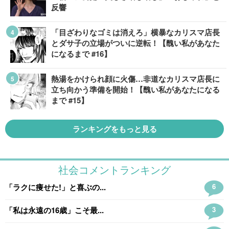
反響
「目ざわりなゴミは消えろ」横暴なカリスマ店長
とダサ子の立場がついに逆転！【醜い私があなた
になるまで #16】
熱湯をかけられ顔に火傷…非道なカリスマ店長に
立ち向かう準備を開始！【醜い私があなたになる
まで #15】
ランキングをもっと見る