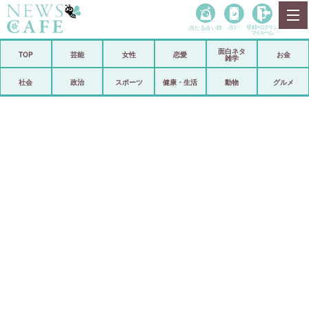
当たる占い師
占い
登録•
ログイン
マイルーム
面白ネタ
ホーム
TOP
芸能
女性
恋愛
お金
雑学
社会
政治
社会
政治
スポーツ
健康・生活
動物
グルメ
経済
海外
芸能
スポーツ
恋愛
ビックリ
コメントポスト
アリ／ナシ
リリース
ショップ
登録・ログイン/マイルーム