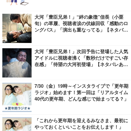
大河「豊臣兄弟！」“絆の象徴”信長（小栗
旬）の草履、視聴者涙の伏線回収「感動のロ
ングパス」「演出も重なってる」【ネタバレ
あり】
大河「豊臣兄弟！」次回予告に登場した人気
アイドルに視聴者沸く「数秒だけですごい存
在感」「待望の大河初登場」【ネタバレあ
り】
7/30（金）19時～インスタライブで「更年期
ラジオ」始めます！第一回は「リアルタイム
40代の更年期、どんな感じで始まってる？」
「これから更年期を迎えるみなさま、最初に
やっておくといいことをお伝えします！」