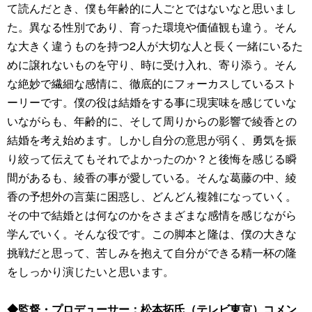
て読んだとき、僕も年齢的に人ごとではないなと思いまし
た。異なる性別であり、育った環境や価値観も違う。そん
な大きく違うものを持つ2人が大切な人と長く一緒にいるた
めに譲れないものを守り、時に受け入れ、寄り添う。そん
な絶妙で繊細な感情に、徹底的にフォーカスしているスト
ーリーです。僕の役は結婚をする事に現実味を感じていな
いながらも、年齢的に、そして周りからの影響で綾香との
結婚を考え始めます。しかし自分の意思が弱く、勇気を振
り絞って伝えてもそれでよかったのか？と後悔を感じる瞬
間があるも、綾香の事が愛している。そんな葛藤の中、綾
香の予想外の言葉に困惑し、どんどん複雑になっていく。
その中で結婚とは何なのかをさまざまな感情を感じながら
学んでいく。そんな役です。この脚本と隆は、僕の大きな
挑戦だと思って、苦しみを抱えて自分ができる精一杯の隆
をしっかり演じたいと思います。
◆監督・プロデューサー：松本拓氏（テレビ東京）コメン