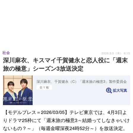
社会
2026.3.5（木） 6:15
深川麻衣、キスマイ千賀健永と恋人役に「週末
旅の極意」シーズン3放送決定
深川麻衣、千賀健永（C）「週末旅の極意3」製作委員会
全 1 枚
拡大写真
【モデルプレス＝2026/03/05】テレビ東京では、4月3日よ
りドラマ25枠にて「週末旅の極意3～結婚ってしなきゃいけ
ないもの？～」（毎週金曜深夜24時52分～）を放送決定。