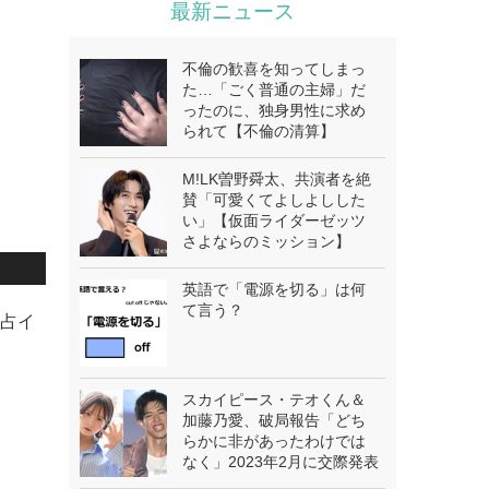
最新ニュース
不倫の歓喜を知ってしまっ
た…「ごく普通の主婦」だ
ったのに、独身男性に求め
られて【不倫の清算】
M!LK曽野舜太、共演者を絶
賛「可愛くてよしよしした
い」【仮面ライダーゼッツ
さよならのミッション】
英語で「電源を切る」は何
て言う？
独占イ
スカイピース・テオくん＆
加藤乃愛、破局報告「どち
らかに非があったわけでは
なく」2023年2月に交際発表