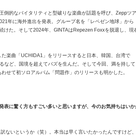
入。圧倒的なバイタリティと型破りな楽曲が話題を呼び、Zeppツ
021年に海外進出を発表。グループ名を「レペゼン地球」から
続けた。そして2024年、GINTAはRepezen Foxxを脱退し、
た楽曲「UCHIDA1」をリリースすると日本、韓国、台湾で
0にチャートインするなど、国境を超えてバズを生んだ。そして今回、満を持して
発表。あわせて初ソロアルバム「問題作」のリリースも明かした。
の発表に驚く方もすごい多いと思いますが、今のお気持ちはいか
申し訳ないというか（笑）。本当は早く言いたかったんですけど