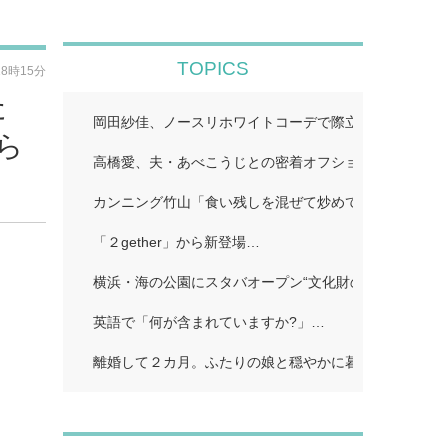
TOPICS
18時15分
た
岡田紗佳、ノースリホワイトコーデで際立つ美スタイル
ら
高橋愛、夫・あべこうじとの密着オフショット公開「距
カンニング竹山「食い残しを混ぜて炒めて味つけて」…
「２gether」から新登場…
横浜・海の公園にスタバオープン“文化財のレトロ洋館
英語で「何が含まれていますか?」…
離婚して２カ月。ふたりの娘と穏やかに暮らしていると