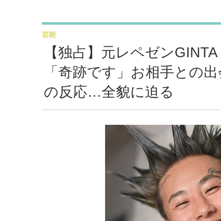
芸能
【独占】元レペゼンGINT
「奇跡です」お相手との出
の反応…全貌に迫る