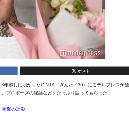
ポスト
とを3年越しに明かしたGINTA（ぎんた／30）にモデルプレスが
手、プロポーズの秘話などをたっぷり語ってもらった。
、衝撃の近影