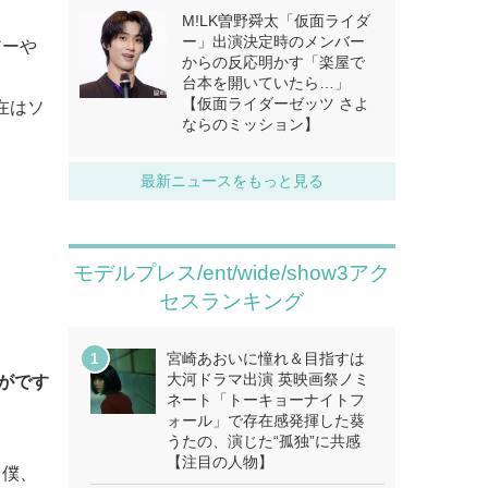
M!LK曽野舜太「仮面ライダ
ー」出演決定時のメンバー
アーや
からの反応明かす「楽屋で
台本を開いていたら…」
【仮面ライダーゼッツ さよ
現在はソ
ならのミッション】
最新ニュースをもっと見る
モデルプレス/ent/wide/show3アク
セスランキング
宮崎あおいに憧れ＆目指すは
大河ドラマ出演 英映画祭ノミ
がです
ネート「トーキョーナイトフ
ォール」で存在感発揮した葵
うたの、演じた“孤独”に共感
【注目の人物】
、僕、