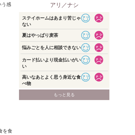
いう感
食を食