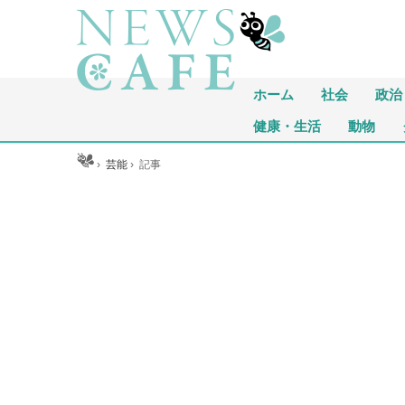
ホーム
社会
政治
健康・生活
動物
ホーム
›
芸能
›
記事