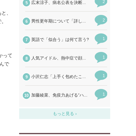
あと、
で。
かって
んで