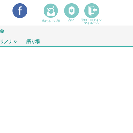
占い
登録・ログイン
当たる占い師
マイルーム
金
リ／ナシ
語り場