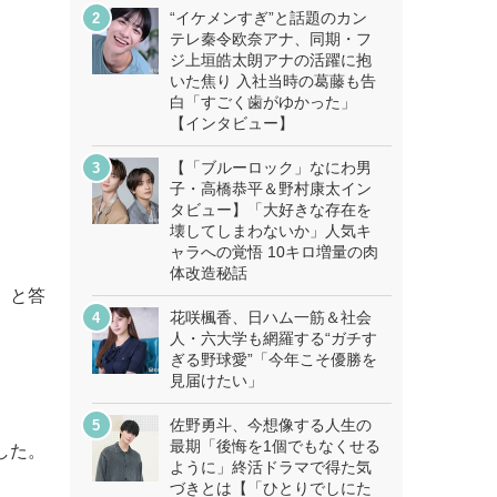
“イケメンすぎ”と話題のカン
テレ秦令欧奈アナ、同期・フ
ジ上垣皓太朗アナの活躍に抱
いた焦り 入社当時の葛藤も告
白「すごく歯がゆかった」
【インタビュー】
【「ブルーロック」なにわ男
子・高橋恭平＆野村康太イン
タビュー】「大好きな存在を
壊してしまわないか」人気キ
ャラへの覚悟 10キロ増量の肉
体改造秘話
」と答
花咲楓香、日ハム一筋＆社会
人・六大学も網羅する“ガチす
ぎる野球愛”「今年こそ優勝を
見届けたい」
佐野勇斗、今想像する人生の
最期「後悔を1個でもなくせる
した。
ように」終活ドラマで得た気
づきとは【「ひとりでしにた