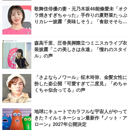
歌舞伎俳優の妻・元乃木坂46能條愛未「オク
ラ焼きすぎちゃった」手作りの夏野菜たっぷ
りカレー披露「美味しそう」「食欲そそられ
る」
森高千里、圧巻美脚際立つミニスカライブ衣
装披露「この美しさは永遠」「憧れのスタイ
ル」の声
「さよならノワール」柾木玲弥、金髪女性に
扮した姿公開「可愛すぎて二度見」「めちゃ
くちゃ似合ってる」の声
地球にキュートでカラフルな宇宙人がやって
きた？イルミネーション最新作『ノット・ア
ローン』2027年公開決定