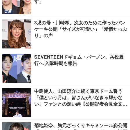
す」
3児の母・川崎希、次女のために作ったパン
ケーキ公開「サイズが可愛い」「愛情たっぷ
り」の声
SEVENTEENドギョム・バーノン、兵役履
行へ 入隊時期も報告
中島健人、山田涼介に続く東京ドーム誓う
「僕という月は、皆さんがいなきゃ輝かな
い」ファンとの深い絆【公開記者会見全文
／“IDOL1ST 中島健人” LIVE TOUR 2026】
菊地姫奈、胸元ざっくりキャミソール姿公開