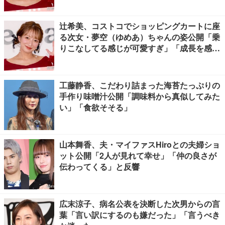
辻希美、コストコでショッピングカートに座
る次女・夢空（ゆめあ）ちゃんの姿公開「乗
りこなしてる感じが可愛すぎ」「成長を感じ
る」の声
工藤静香、こだわり詰まった海苔たっぷりの
手作り味噌汁公開「調味料から真似してみた
い」「食欲そそる」
山本舞香、夫・マイファスHiroとの夫婦ショ
ット公開「2人が見れて幸せ」「仲の良さが
伝わってくる」と反響
広末涼子、病名公表を決断した次男からの言
葉「言い訳にするのも嫌だった」「言うべき