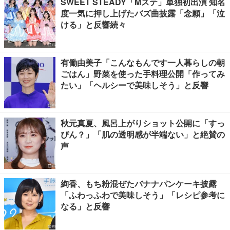
SWEET STEADY「Mステ」単独初出演 知名
度一気に押し上げたバズ曲披露「念願」「泣
ける」と反響続々
有働由美子「こんなもんです一人暮らしの朝
ごはん」野菜を使った手料理公開「作ってみ
たい」「ヘルシーで美味しそう」と反響
秋元真夏、風呂上がりショット公開に「すっ
ぴん？」「肌の透明感が半端ない」と絶賛の
声
絢香、もち粉混ぜたバナナパンケーキ披露
「ふわっふわで美味しそう」「レシピ参考に
なる」と反響