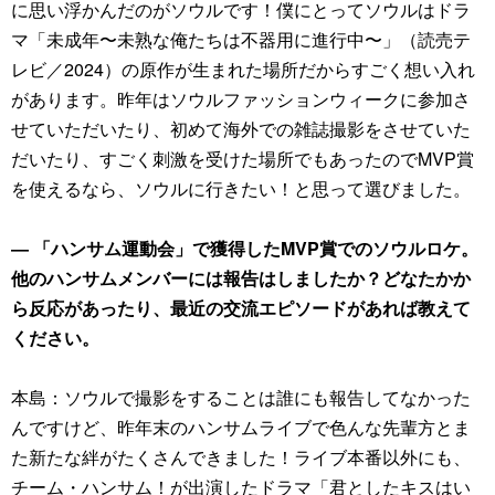
に思い浮かんだのがソウルです！僕にとってソウルはドラ
マ「未成年〜未熟な俺たちは不器用に進行中〜」（読売テ
レビ／2024）の原作が生まれた場所だからすごく想い入れ
があります。昨年はソウルファッションウィークに参加さ
せていただいたり、初めて海外での雑誌撮影をさせていた
だいたり、すごく刺激を受けた場所でもあったのでMVP賞
を使えるなら、ソウルに行きたい！と思って選びました。
― 「ハンサム運動会」で獲得したMVP賞でのソウルロケ。
他のハンサムメンバーには報告はしましたか？どなたかか
ら反応があったり、最近の交流エピソードがあれば教えて
ください。
本島：ソウルで撮影をすることは誰にも報告してなかった
んですけど、昨年末のハンサムライブで色んな先輩方とま
た新たな絆がたくさんできました！ライブ本番以外にも、
チーム・ハンサム！が出演したドラマ「君としたキスはい