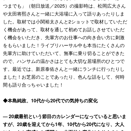
つまでも」（朝日放送／2025）の撮影時は、松岡広大さん
や太田将熙さんと一緒に大浴場に入って語りあったりしま
した。取材では小関裕太さんと2ショットで取材していただ
く機会があって、取材を通して初めてお話しさせていただ
く機会をいただき、先輩方のお仕事への向き合い方に刺激
をもらいました！ライブリハーサル中も本当にたくさんの
先輩方に助けていただいて、無事に乗り切ることができた
ので、ハンサムの温かさはとても大切な居場所のひとつで
す。最近では、新原泰佑さんと一緒にランチに行ったりし
ました！お芝居のことであったり、色んな話をして、何時
間も語り合っちゃいました！
◆本島純政、10代から20代での気持ちの変化
― 20歳最初という節目のカレンダーになっていると思いま
すが、20歳を迎えてから1年、10代から20代になり、大人