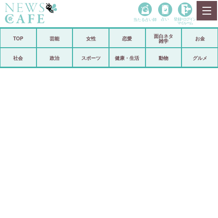
当たる占い師
占い
登録•
ログイン
マイルーム
面白ネタ
ホーム
TOP
芸能
女性
恋愛
お金
雑学
社会
政治
社会
政治
スポーツ
健康・生活
動物
グルメ
経済
海外
芸能
スポーツ
恋愛
ビックリ
コメントポスト
アリ／ナシ
リリース
ショップ
登録・ログイン/マイルーム