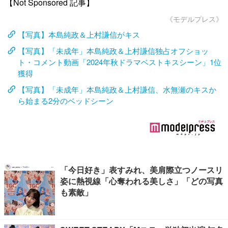
【Not Sponsored 記事】
《モデルプレス》
【写真】本島純政＆上村謙信がキス
【写真】「未成年」本島純政＆上村謙信独占オフショッ
ト・コメント動画「2024年秋ドラマベストキスシーン」1位
獲得
【写真】「未成年」本島純政＆上村謙信、水無瀬のキスか
ら始まる2分のベッドシーン
「今日好き」表すみれ、美肩際立つノースリ
姿に熱視線「心奪われる美しさ」「どの写真
も素敵」