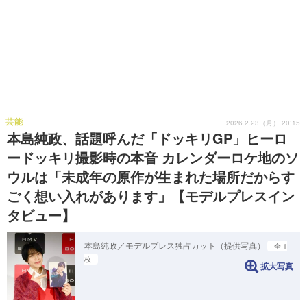
芸能
2026.2.23（月） 20:15
本島純政、話題呼んだ「ドッキリGP」ヒーロ
ードッキリ撮影時の本音 カレンダーロケ地のソ
ウルは「未成年の原作が生まれた場所だからす
ごく想い入れがあります」【モデルプレスイン
タビュー】
本島純政／モデルプレス独占カット（提供写真）
全 1
枚
拡大写真