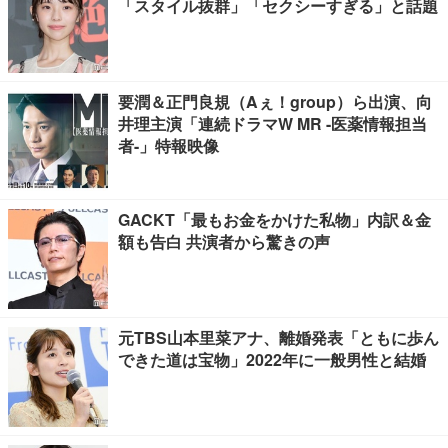
「スタイル抜群」「セクシーすぎる」と話題
要潤＆正門良規（Aぇ！group）ら出演、向
井理主演「連続ドラマW MR -医薬情報担当
者-」特報映像
GACKT「最もお金をかけた私物」内訳＆金
額も告白 共演者から驚きの声
元TBS山本里菜アナ、離婚発表「ともに歩ん
できた道は宝物」2022年に一般男性と結婚