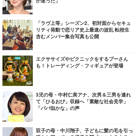
か迷った」
「ラヴ上等」シーズン2、初対面からセキュ
リティ発動で恋リア史上最速の波乱 転校生
含むメンバー集合写真も公開
エクササイズやピクニックをするプーさん
も！トレーディング・フィギュアが登場
3児の母・中村仁美アナ、次男＆三男を連れ
て「ひるおび」収録へ「素敵な社会見学」
「パパ似かな」の声
双子の母・中川翔子、子どもに髪の毛を引っ