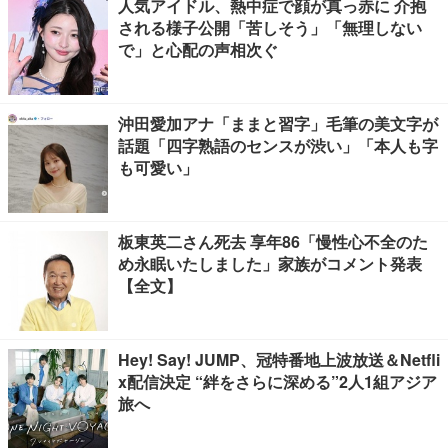
人気アイドル、熱中症で顔が真っ赤に 介抱
される様子公開「苦しそう」「無理しない
で」と心配の声相次ぐ
沖田愛加アナ「ままと習字」毛筆の美文字が
話題「四字熟語のセンスが渋い」「本人も字
も可愛い」
板東英二さん死去 享年86「慢性心不全のた
め永眠いたしました」家族がコメント発表
【全文】
Hey! Say! JUMP、冠特番地上波放送＆Netfli
x配信決定 “絆をさらに深める”2人1組アジア
旅へ