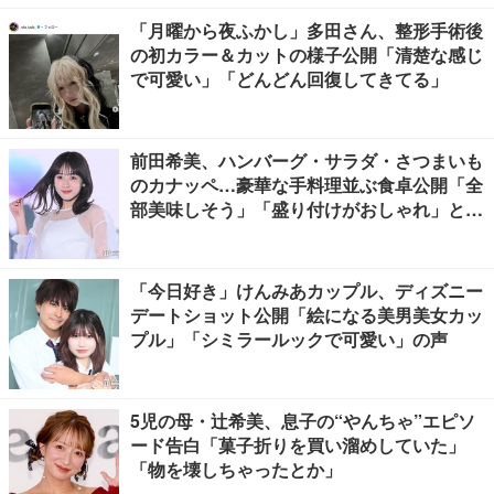
「月曜から夜ふかし」多田さん、整形手術後
の初カラー＆カットの様子公開「清楚な感じ
で可愛い」「どんどん回復してきてる」
前田希美、ハンバーグ・サラダ・さつまいも
のカナッペ…豪華な手料理並ぶ食卓公開「全
部美味しそう」「盛り付けがおしゃれ」と絶
賛の声
「今日好き」けんみあカップル、ディズニー
デートショット公開「絵になる美男美女カッ
プル」「シミラールックで可愛い」の声
5児の母・辻希美、息子の“やんちゃ”エピソ
ード告白「菓子折りを買い溜めしていた」
「物を壊しちゃったとか」