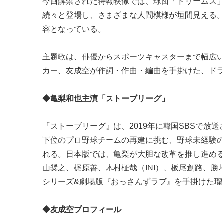
今回解禁された特報映像では、球団「ドリームズ
続々と登場し、さまざまな人間模様が垣間見える
容となっている。
主題歌は、俳優からスポーツキャスターまで幅広い
カー、友成空が作詞・作曲・編曲を手掛けた、ド
◆亀梨和也主演「ストーブリーグ」
『ストーブリーグ』は、2019年に韓国SBSで放
下位のプロ野球チームの再建に挑む、野球未経験
れる。日本版では、亀梨が大胆な改革を推し進め
山奨之、梶原善、木村柾哉（INI）、板尾創路、
シリーズ&劇場版『おっさんずラブ』を手掛けた瑠東東
◆友成空プロフィール