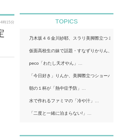
TOPICS
14時15分
定
乃木坂４６金川紗耶、スラリ美脚際立つミニロンパース
仮面高校生の妹で話題・すなずりかりん、人生初の“裸眼
peco「わたし天才やん」…
「今日好き」りんか、美脚際立つショーパンコーデに熱
朝の１杯が「熱中症予防」…
水で作れるファミマの「冷や汁」…
「二度と一緒に泊まらない!」…