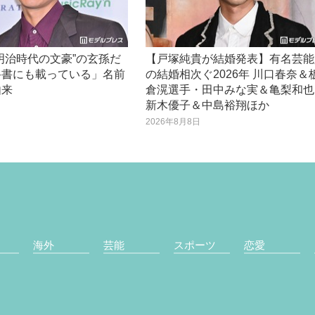
明治時代の文豪”の玄孫だ
【戸塚純貴が結婚発表】有名芸能
科書にも載っている」名前
の結婚相次ぐ2026年 川口春奈＆
由来
倉滉選手・田中みな実＆亀梨和也
新木優子＆中島裕翔ほか
日
2026年8月8日
海外
芸能
スポーツ
恋愛