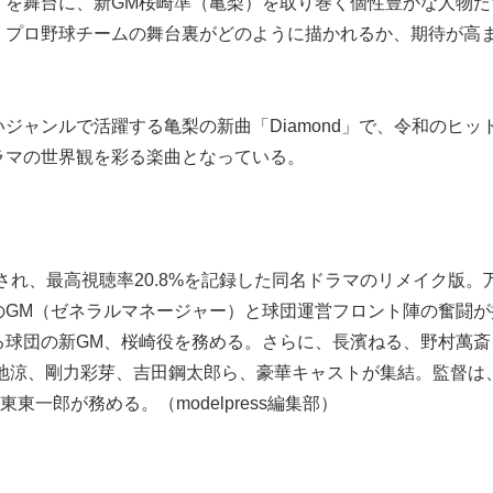
」を舞台に、新GM桜崎準（亀梨）を取り巻く個性豊かな人物た
。プロ野球チームの舞台裏がどのように描かれるか、期待が高
ジャンルで活躍する亀梨の新曲「Diamond」で、令和のヒッ
ラマの世界観を彩る楽曲となっている。
送され、最高視聴率20.8%を記録した同名ドラマのリメイク版。
のGM（ゼネラルマネージャー）と球団運営フロント陣の奮闘が
る球団の新GM、桜崎役を務める。さらに、長濱ねる、野村萬斎
勝地涼、剛力彩芽、吉田鋼太郎ら、豪華キャストが集結。監督は、
一郎が務める。（modelpress編集部）