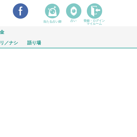
占い
登録・ログイン
当たる占い師
マイルーム
金
リ／ナシ
語り場