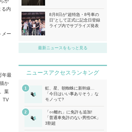
ちが
まる内
8月8日が“超特急・8号車の
日”として正式に記念日登録
ライブ内でサプライズ発表
トメー
最新ニュースをもっと見る
ニュースアクセスランキング
万年最
描か
虹、星、朝蜘蛛に新幹線…
、葉
「今日はいい事ありそう」な
モノって?
TV
「○○離れ」に免許も追加!
「普通車免許のない男性OK」
3割超