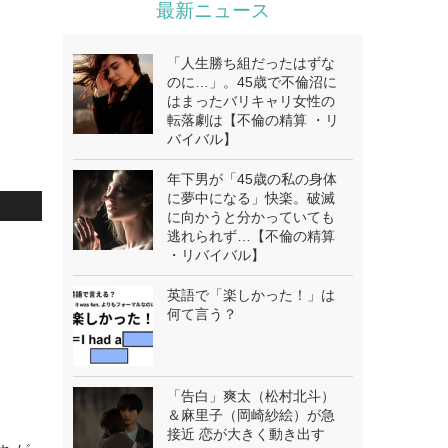
最新ニュース
「人生勝ち組だったはずな
のに…」。45歳で不倫沼に
はまったバリキャリ女性の
転落劇は【不倫の精算 ・リ
バイバル】
年下男が「45歳の私の身体
に夢中になる」快楽。破滅
に向かうと分かっていても
逃れられず…【不倫の精算
・
・リバイバル】
英語で「楽しかった！」は
何て言う？
「告白」爽太（松村北斗）
＆麻里子（岡崎紗絵）が急
接近 恋が大きく動き出す