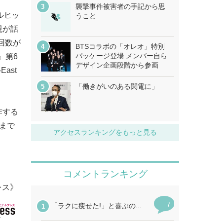
襲撃事件被害者の手記から思
ルヒッ
うこと
現が話
回数が
BTSコラボの「オレオ」特別
パッケージ登場 メンバー自ら
』第6
デザイン企画段階から参画
ast
「働きがいのある関電に」
作する
まで
アクセスランキングをもっと見る
レス》