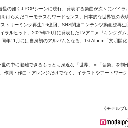
彗星の如くJ-POPシーンに現れ、発表する楽曲が次々にバイラ
気をはらんだユーモラスなワードセンス、日本的な世界観の表
がストリーミング再生1.6億回、SNS関連コンテンツ動画総再生
イラルヒット。2025年10月に発表したTVアニメ『キングダム
1月には自身初のアルバムとなる、1st Album「文明開化-E
い世の中に避難できるもっとも身近な「世界」＝「音楽」を制
学。作詞・作曲・アレンジだけでなく、イラストやアートワーク
《モデルプ