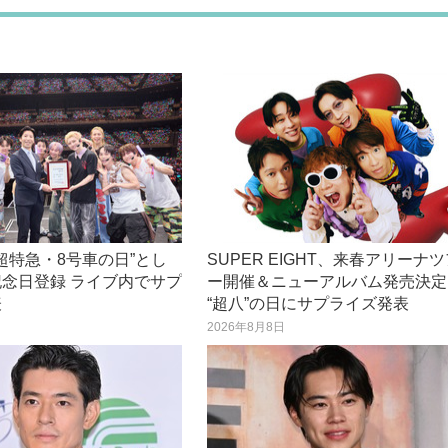
“超特急・8号車の日”とし
SUPER EIGHT、来春アリーナ
念日登録 ライブ内でサプ
ー開催＆ニューアルバム発売決定
表
“超八”の日にサプライズ発表
日
2026年8月8日