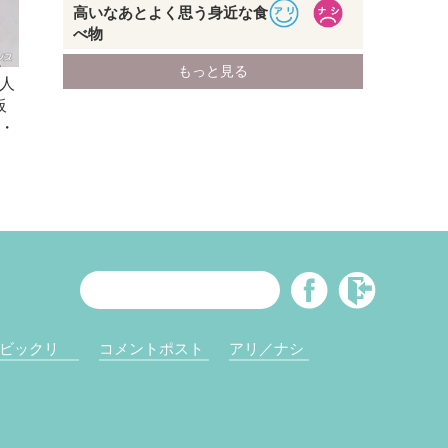
人
板
・
ビックリ
コメントポスト
アリ／ナシ