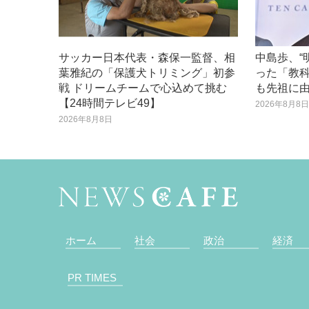
サッカー日本代表・森保一監督、相
中島歩、“
葉雅紀の「保護犬トリミング」初参
った「教
戦 ドリームチームで心込めて挑む
も先祖に
【24時間テレビ49】
2026年8月8
2026年8月8日
ホーム
社会
政治
経済
PR TIMES