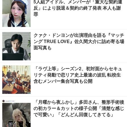
5人組アイドル、メンバーが「重大な契約違
反」により脱退＆契約の終了発表 本人も謝
罪
クァク・ドンヨンが出演理由を語る『マッチ
ング TRUE LOVE』佐久間大介に詰め寄る場
面写真も
「ラヴ上等」シーズン2、初対面からセキュ
リティ発動で恋リア史上最速の波乱 転校生
含むメンバー集合写真も公開
「月曜から夜ふかし」多田さん、整形手術後
の初カラー＆カットの様子公開「清楚な感じ
で可愛い」「どんどん回復してきてる」