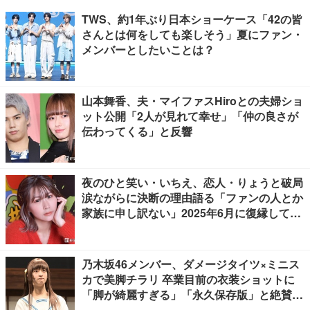
TWS、約1年ぶり日本ショーケース「42の皆
さんとは何をしても楽しそう」夏にファン・
メンバーとしたいことは？
山本舞香、夫・マイファスHiroとの夫婦ショ
ット公開「2人が見れて幸せ」「仲の良さが
伝わってくる」と反響
夜のひと笑い・いちえ、恋人・りょうと破局
涙ながらに決断の理由語る「ファンの人とか
家族に申し訳ない」2025年6月に復縁してい
た
乃木坂46メンバー、ダメージタイツ×ミニス
カで美脚チラリ 卒業目前の衣装ショットに
「脚が綺麗すぎる」「永久保存版」と絶賛の
声