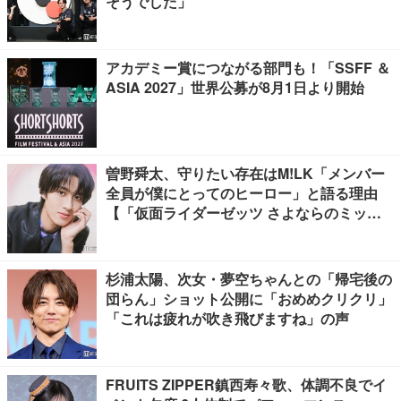
そうでした」
アカデミー賞につながる部門も！「SSFF ＆
ASIA 2027」世界公募が8月1日より開始
曽野舜太、守りたい存在はM!LK「メンバー
全員が僕にとってのヒーロー」と語る理由
【「仮面ライダーゼッツ さよならのミッシ
ョン」インタビュー】
杉浦太陽、次女・夢空ちゃんとの「帰宅後の
団らん」ショット公開に「おめめクリクリ」
「これは疲れが吹き飛びますね」の声
FRUITS ZIPPER鎮西寿々歌、体調不良でイ