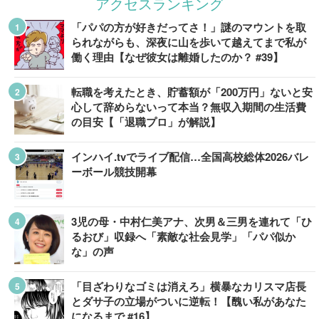
アクセスランキング
「パパの方が好きだってさ！」謎のマウントを取
られながらも、深夜に山を歩いて越えてまで私が
働く理由【なぜ彼女は離婚したのか？ #39】
転職を考えたとき、貯蓄額が「200万円」ないと安
心して辞めらないって本当？無収入期間の生活費
の目安【「退職プロ」が解説】
インハイ.tvでライブ配信…全国高校総体2026バレ
ーボール競技開幕
3児の母・中村仁美アナ、次男＆三男を連れて「ひ
るおび」収録へ「素敵な社会見学」「パパ似か
な」の声
「目ざわりなゴミは消えろ」横暴なカリスマ店長
とダサ子の立場がついに逆転！【醜い私があなた
になるまで #16】