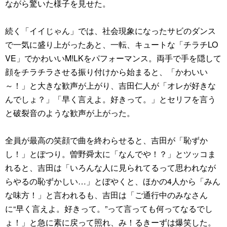
ながら驚いた様子を見せた。
続く「イイじゃん」では、社会現象になったサビのダンス
で一気に盛り上がったあと、一転、キュートな「チラチLO
VE」でかわいいM!LKをパフォーマンス。両手で手を隠して
顔をチラチラさせる振り付けから始まると、「かわいい
～！」と大きな歓声が上がり、吉田仁人が「オレが好きな
んでしょ？」「早く言えよ。好きって。」とセリフを言う
と破裂音のような歓声が上がった。
全員が最高の笑顔で曲を終わらせると、吉田が「恥ずか
し！」とぽつり。曽野舜太に「なんでや！？」とツッコま
れると、吉田は「いろんな人に見られてるって思われなが
らやるの恥ずかしい…」とぼやくと、ほかの4人から「みん
な味方！」と言われるも、吉田は「ご通行中のみなさん
に“早く言えよ。好きって。”って言っても何ってなるでし
ょ！」と急に素に戻って照れ、み！るきーずは爆笑した。