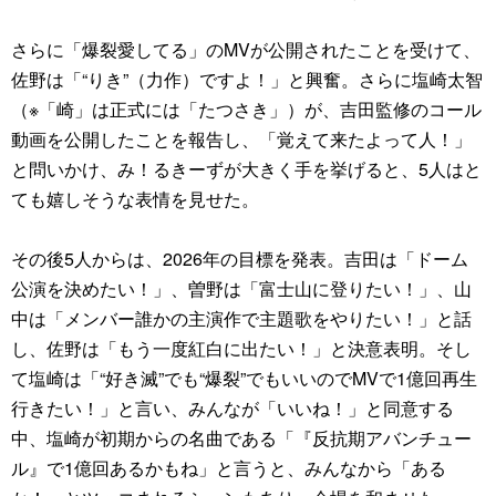
さらに「爆裂愛してる」のMVが公開されたことを受けて、
佐野は「“りき”（力作）ですよ！」と興奮。さらに塩崎太智
（※「崎」は正式には「たつさき」）が、吉田監修のコール
動画を公開したことを報告し、「覚えて来たよって人！」
と問いかけ、み！るきーずが大きく手を挙げると、5人はと
ても嬉しそうな表情を見せた。
その後5人からは、2026年の目標を発表。吉田は「ドーム
公演を決めたい！」、曽野は「富士山に登りたい！」、山
中は「メンバー誰かの主演作で主題歌をやりたい！」と話
し、佐野は「もう一度紅白に出たい！」と決意表明。そし
て塩崎は「“好き滅”でも“爆裂”でもいいのでMVで1億回再生
行きたい！」と言い、みんなが「いいね！」と同意する
中、塩崎が初期からの名曲である「『反抗期アバンチュー
ル』で1億回あるかもね」と言うと、みんなから「ある