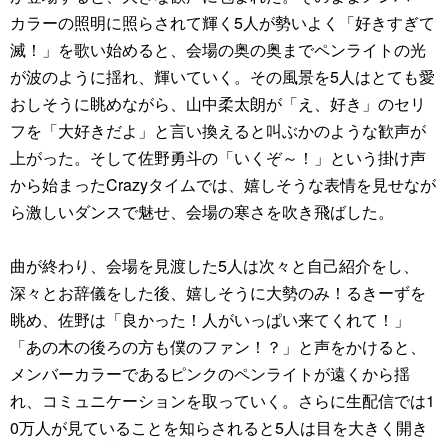
カラーの照明に照らされて輝く5人が勢いよく「好きすぎて
滅！」を歌い始めると、会場の奥の奥までペンライトの光
が波のように揺れ、輝いていく。その風景を5人はとても愛
おしそうに眺めながら、山中柔太朗が「え、好き」のセリ
フを「大好きだよ」と言い換えると叫ぶかのような歓声が
上がった。そして佐野勇斗の「いくぞ～！」という掛け声
から始まったCrazyタイムでは、嬉しそうな表情を見せなが
ら激しいダンスで魅せ、会場の寒さを吹き飛ばした。
曲が終わり、会場を見渡した5人は次々と自己紹介をし、
深々とお辞儀をした後、嬉しそうに大勢のみ！るきーずを
眺め、佐野は「良かった！人がいっぱい来てくれて！」
「あの木の後ろの方も僕のファン！？」と声をかけると、
メンバーカラーであるピンクのペンライトが遠くから揺
れ、コミュニケーションを取っていく。さらに生配信では1
0万人が見ていることを知らされると5人は目を大きく開き