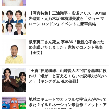
【写真特集】三浦翔平・広瀬アリス・JO1白
岩瑠姫・元乃木坂46梅澤美波ら「ジョー マ
ローン ロンドン」イベントに豪華集結
板東英二さん死去 享年86「慢性心不全のた
め永眠いたしました」家族がコメント発表
【全文】
“王賁”神尾楓珠、山崎賢人の“信”を基準に役
作り「蟻が…と言えるくらいの説得力がない
と」【キングダム 魂の決戦】
地球にキュートでカラフルな宇宙人がやって
きた？イルミネーション最新作『ノット・ア