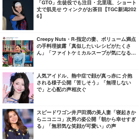
「GTO」生徒役でも注目・北里琉、ショート
丈で肌見せ ウィンクがお茶目【TGC新潟202
6】
Creepy Nuts・R-指定の妻、ボリューム満点
の手料理披露「真似したいレシピがたくさ
ん」「ファイトケミカルスープが気になる」
の声
人気アイドル、熱中症で顔が真っ赤に 介抱
される様子公開「苦しそう」「無理しない
で」と心配の声相次ぐ
スピードワゴン井戸田潤の美人妻「寝起きか
らニコニコ」次男の姿公開「朝から幸せすぎ
る」「無邪気な笑顔が可愛い」の声