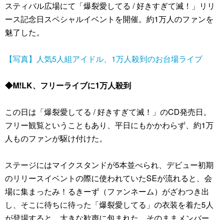
スティバル広場にて「爆裂愛してる / 好きすぎて滅！」リリ
ース記念日スペシャルイベントを開催。約1万人のファンを
魅了した。
【写真】人気5人組アイドル、1万人殺到のお台場ライブ
◆M!LK、フリーライブに1万人殺到
この日は「爆裂愛してる / 好きすぎて滅！」のCD発売日。
フリー観覧ということもあり、平日にもかかわらず、約1万
人ものファンが駆け付けた。
ステージにはマイクスタンドが5本並べられ、デビュー初期
のリリースイベントの際に使われていたSEが流れると、会
場に集まったみ！るきーず（ファンネーム）がざわつき出
し、そこに待ちに待った「爆裂愛してる」の衣装を着た5人
が登場すると、大きな歓声に包まれた。そのままメンバー