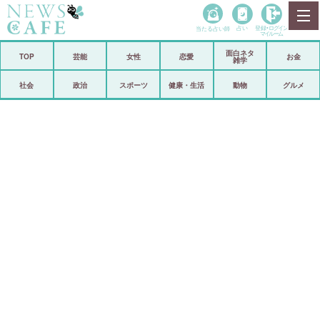
当たる占い師
占い
登録•
ログイン
マイルーム
面白ネタ
ホーム
TOP
芸能
女性
恋愛
お金
雑学
社会
政治
社会
政治
スポーツ
健康・生活
動物
グルメ
経済
海外
芸能
スポーツ
恋愛
ビックリ
コメントポスト
アリ／ナシ
リリース
ショップ
登録・ログイン/マイルーム