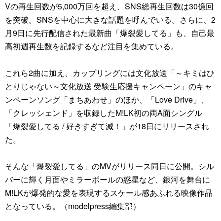
Vの再生回数が5,000万回を超え、SNS総再生回数は30億回
を突破。SNSを中心に大きな話題を呼んでいる。さらに、2
月9日に先行配信された最新曲「爆裂愛してる」も、自己最
高初週再生数を記録するなど注目を集めている。
これら2曲に加え、カップリングには文化放送「～キミはひ
とりじゃない～文化放送 受験生応援キャンペーン」のキャ
ンペーンソング「まちあわせ」のほか、「Love Drive」、
「クレッシェンド」を収録したM!LK初の両A面シングル
「爆裂愛してる / 好きすぎて滅！」が18日にリリースされ
た。
そんな「爆裂愛してる」のMVがリリース同日に公開。シル
バーに輝く月面やミラーボールの惑星など、銀河を舞台に
M!LKが爆発的な愛を表現するスケール感あふれる映像作品
となっている。（modelpress編集部）