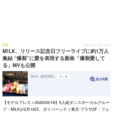
芸能
2026.2.18（水） 23:30
M!LK、リリース記念日フリーライブに約1万人
集結 “爆裂”に愛を表現する新曲「爆裂愛して
る」MVも公開
M!LK（提供写真）
全 1 枚
拡大写真
【モデルプレス＝2026/02/18】5人組ダンスボーカルグルー
プ・M!LKが2月18日、ダイバーシティ東京 プラザ2F・フェ