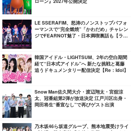
ローン』2027年公開決定
LE SSERAFIM、怒涛のノンストップパフォ
ーマンスで“完全燃焼”「かわだめ」チャレン
ジでFEARNOT魅了・日本満喫裏話も【ライ
ブレポート】
韓国アイドル・LIGHTSUM、2年の空白期間
経て“日本式アイドル”へ 新たな挑戦と葛藤
追うドキュメンタリー配信決定【Re：Idol】
Snow Man佐久間大介・渡辺翔太・宮舘涼
太、冠番組第2弾が放送決定 江戸川区出身・
岡田将生“番宣なし”で再びゲスト出演
乃木坂46ら坂道グループ、熊本地震受けライ