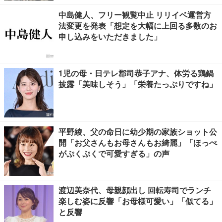
中島健人、フリー観覧中止 リリイベ運営方
法変更を発表「想定を大幅に上回る多数のお
申し込みをいただきました」
1児の母・日テレ郡司恭子アナ、体労る鶏鍋
披露「美味しそう」「栄養たっぷりですね」
平野綾、父の命日に幼少期の家族ショット公
開「お父さんもお母さんもお綺麗」「ほっぺ
がぷくぷくで可愛すぎる」の声
渡辺美奈代、母親顔出し 回転寿司でランチ
楽しむ姿に反響「お母様可愛い」「似てる」
と反響