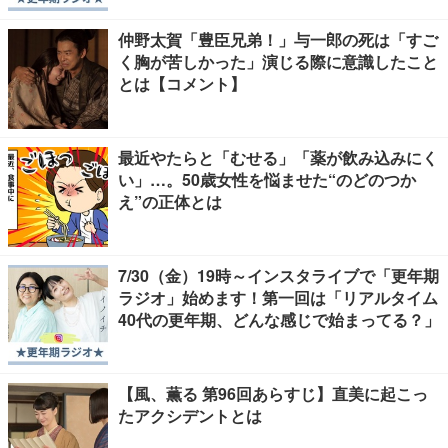
仲野太賀「豊臣兄弟！」与一郎の死は「すご
く胸が苦しかった」演じる際に意識したこと
とは【コメント】
最近やたらと「むせる」「薬が飲み込みにく
い」…。50歳女性を悩ませた“のどのつか
え”の正体とは
7/30（金）19時～インスタライブで「更年期
ラジオ」始めます！第一回は「リアルタイム
40代の更年期、どんな感じで始まってる？」
【風、薫る 第96回あらすじ】直美に起こっ
たアクシデントとは