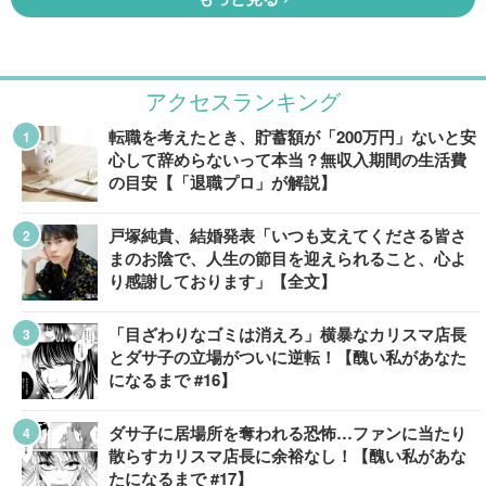
アクセスランキング
転職を考えたとき、貯蓄額が「200万円」ないと安
心して辞めらないって本当？無収入期間の生活費
の目安【「退職プロ」が解説】
戸塚純貴、結婚発表「いつも支えてくださる皆さ
まのお陰で、人生の節目を迎えられること、心よ
り感謝しております」【全文】
「目ざわりなゴミは消えろ」横暴なカリスマ店長
とダサ子の立場がついに逆転！【醜い私があなた
になるまで #16】
ダサ子に居場所を奪われる恐怖…ファンに当たり
散らすカリスマ店長に余裕なし！【醜い私があな
たになるまで #17】