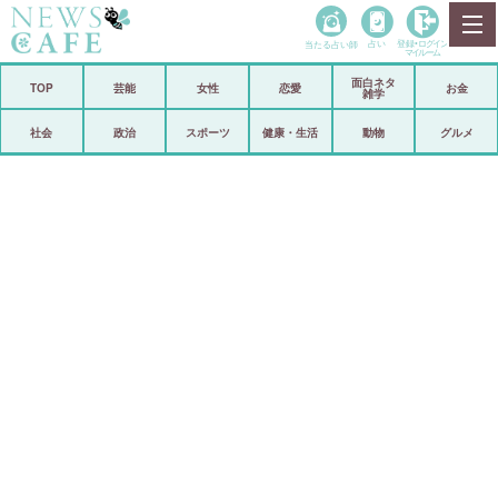
当たる占い師
占い
登録•
ログイン
マイルーム
面白ネタ
ホーム
TOP
芸能
女性
恋愛
お金
雑学
社会
政治
社会
政治
スポーツ
健康・生活
動物
グルメ
経済
海外
芸能
スポーツ
恋愛
ビックリ
コメントポスト
アリ／ナシ
リリース
ショップ
登録・ログイン/マイルーム