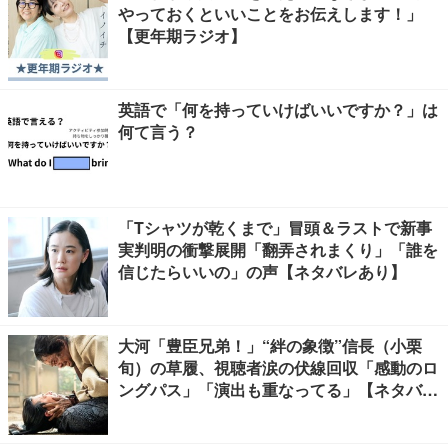
やっておくといいことをお伝えします！」
【更年期ラジオ】
英語で「何を持っていけばいいですか？」は
何て言う？
「Tシャツが乾くまで」冒頭＆ラストで新事
実判明の衝撃展開「翻弄されまくり」「誰を
信じたらいいの」の声【ネタバレあり】
大河「豊臣兄弟！」“絆の象徴”信長（小栗
旬）の草履、視聴者涙の伏線回収「感動のロ
ングパス」「演出も重なってる」【ネタバレ
あり】