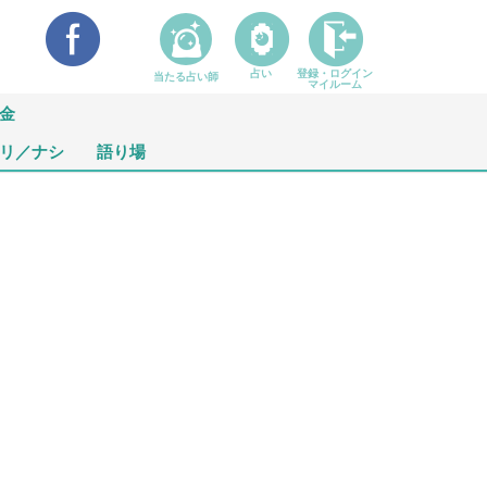
占い
登録・ログイン
当たる占い師
マイルーム
金
リ／ナシ
語り場