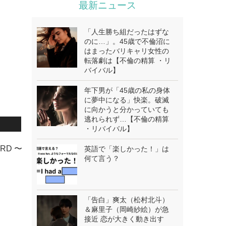
最新ニュース
「人生勝ち組だったはずな
のに…」。45歳で不倫沼に
はまったバリキャリ女性の
転落劇は【不倫の精算 ・リ
バイバル】
年下男が「45歳の私の身体
に夢中になる」快楽。破滅
に向かうと分かっていても
逃れられず…【不倫の精算
・リバイバル】
RD 〜
英語で「楽しかった！」は
何て言う？
「告白」爽太（松村北斗）
＆麻里子（岡崎紗絵）が急
接近 恋が大きく動き出す