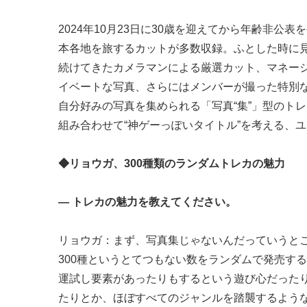
2024年10月23日に30歳を迎えてから年齢非
本各地を旅するカットが多数収録。ふとした時に見
続けてきたカメラマンによる厳選カット、マネー
イベートな写真、さらにはメンバーが撮った特別な
自分好みの写真を集められる「写真“集”」型のト
組み合わせて“神ゲーっぽいタイトル”を考える、
◆リョウガ、300種類のランダムトレカの魅力
― トレカの魅力を教えてください。
リョウガ：まず、写真集じゃないんだっていうと
300種というとてつもない数をランダムで発売す
運試し要素があったりもするという遊び心だった
たりとか、ほぼすべてのジャンルを踏襲するよう