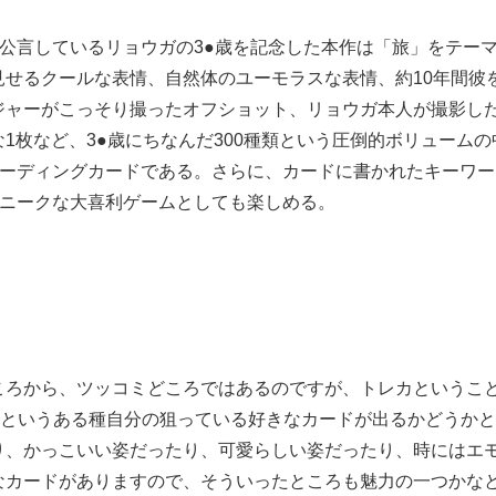
公表を公言しているリョウガの3●歳を記念した本作は「旅」をテー
せるクールな表情、自然体のユーモラスな表情、約10年間彼
ジャーがこっそり撮ったオフショット、リョウガ本人が撮影し
1枚など、3●歳にちなんだ300種類という圧倒的ボリュームの
レーディングカードである。さらに、カードに書かれたキーワ
ユニークな大喜利ゲームとしても楽しめる。
ころから、ツッコミどころではあるのですが、トレカというこ
るというある種自分の狙っている好きなカードが出るかどうか
り、かっこいい姿だったり、可愛らしい姿だったり、時にはエ
なカードがありますので、そういったところも魅力の一つかな