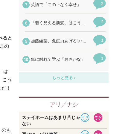
べると
この
）は
。こう
んだ！
うのも