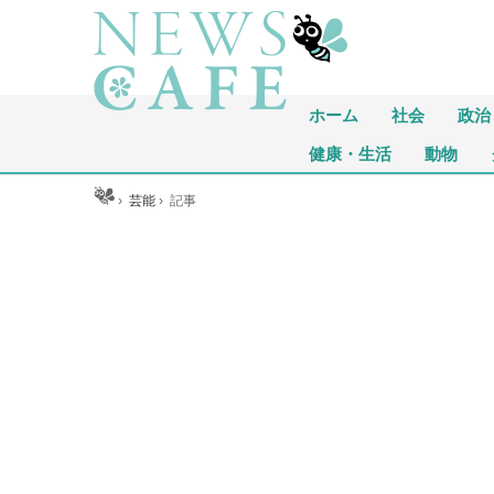
ホーム
社会
政治
健康・生活
動物
ホーム
›
芸能
›
記事