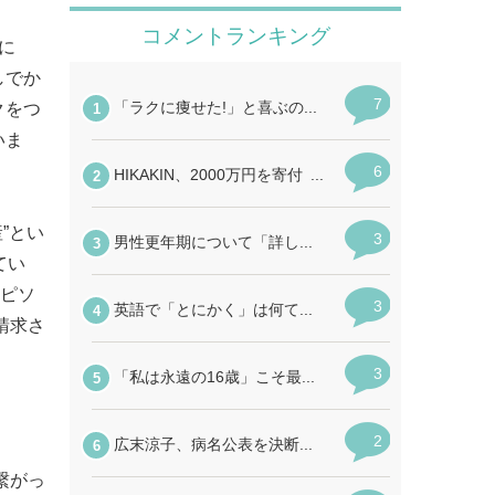
に
しでか
クをつ
いま
”とい
てい
エピソ
請求さ
繋がっ