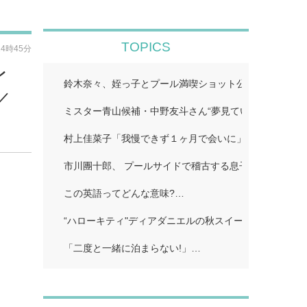
TOPICS
14時45分
レ
鈴木奈々、姪っ子とプール満喫ショット公開「仲良しす
／
ミスター青山候補・中野友斗さん“夢見ていた賞受賞に感
村上佳菜子「我慢できず１ヶ月で会いに」…
市川團十郎、 プールサイドで稽古する息子の姿公開に
この英語ってどんな意味?…
“ハローキティ"ディアダニエルの秋スイーツビュッフェ
「二度と一緒に泊まらない!」…