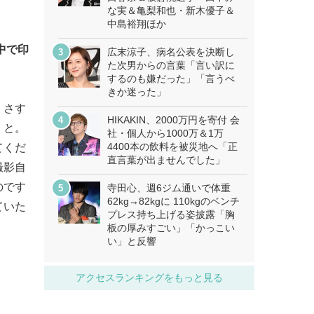
な実＆亀梨和也・新木優子＆
中島裕翔ほか
中で印
広末涼子、病名公表を決断し
た次男からの言葉「言い訳に
するのも嫌だった」「言うべ
きか迷った」
、さす
HIKAKIN、2000万円を寄付 会
」と。
社・個人から1000万＆1万
4400本の飲料を被災地へ「正
てくだ
直言葉が出ませんでした」
撮影自
のです
寺田心、週6ジム通いで体重
62kg→82kgに 110kgのベンチ
ていた
プレス持ち上げる姿披露「胸
板の厚みすごい」「かっこい
い」と反響
アクセスランキングをもっと見る