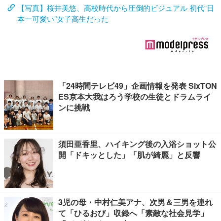
【写真】桜井美悠、高校時代から圧倒的ビジュアル 初代“日
本一可愛い”女子高生だった
「24時間テレビ49」企画情報を発表 SixTON
ES京本大我はろう学校の生徒とドラムライ
ンに挑戦
須田亜香里、ハイキング後の入浴ショット公
開「ドキッとした」「肌が綺麗」と反響
3児の母・中村仁美アナ、次男＆三男を連れ
て「ひるおび」収録へ「素敵な社会見学」