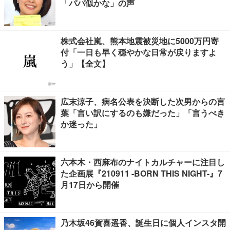
「パパ似かな」の声
株式会社嵐、熊本地震被災地に5000万円寄
付「一日も早く穏やかな日常が戻りますよ
う」【全文】
広末涼子、病名公表を決断した次男からの言
葉「言い訳にするのも嫌だった」「言うべき
か迷った」
六本木・西麻布のナイトカルチャーに注目し
た企画展『210911 -BORN THIS NIGHT-』7
月17日から開催
乃木坂46賀喜遥香、誕生日に個人インスタ開