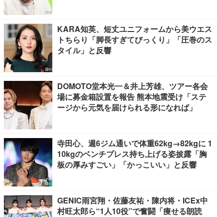
KARA知英、短丈ユニフォームから美ウエス
トちらり「脚長すぎてびっくり」「圧巻のス
タイル」と反響
DOMOTO堂本光一＆井上芳雄、ツアー各会
場に募金箱設置を報告 熊本地震受け「ステ
ージから元気を届けられる形になれば」
寺田心、週6ジム通いで体重62kg→82kgに 1
10kgのベンチプレス持ち上げる姿披露「胸
板の厚みすごい」「かっこいい」と反響
GENIC雨宮翔・佐藤友祐・陳内将・ICEx中
村旺太郎ら“1人10役”で奮闘「痩せる朗読