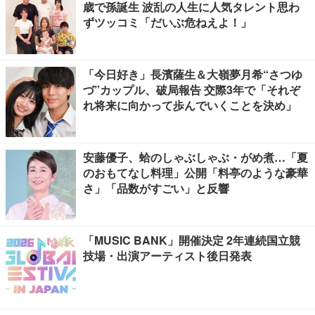
歳で孫誕生 波乱の人生に人気タレント思わ
ずツッコミ「だいぶ危ねえよ！」
「今日好き」長濱薩生＆大嶺夢月希“さつゆ
づ”カップル、破局報告 交際3年で「それぞ
れ将来に向かって歩んでいくことを決め」
安藤優子、蛤のしゃぶしゃぶ・がめ煮…「夏
のおもてなし料理」公開「料亭のような豪華
さ」「品数がすごい」と反響
「MUSIC BANK」開催決定 2年連続国立競
技場・出演アーティスト後日発表