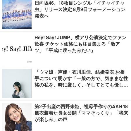
日向坂46、18枚目シングル「イチャイチャ
虫」リリース決定 8月9日フォーメーション
発表へ
Hey! Say! JUMP、横アリ公演決定でファン
歓喜 チケット価格にも注目集まる「激ア
ツ」「平成に戻ったみたい」
「ウマ娘」声優・衣川里佳、結婚発表 お相
手について明かす「一般の方で、気ままな性
格の私を、時に厳しく、そしてとても優し
く、全力でサポートしてくれる方です」
第2子出産の西野未姫、祖母手作りのAKB48
風衣装着た長女公開「ママそっくり」「将来
が楽しみ」の声