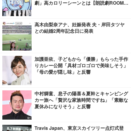
劇」高カロリーシーンとは【朗読劇ROOM2
026】
高木由梨奈アナ、妊娠発表 夫・岸田タツヤ
との結婚2周年記念日に発表
加護亜依、子どもから「優勝」もらった手作
りカレー公開「具材ゴロゴロで美味しそう」
「母の愛が隠し味」と反響
中村獅童、息子の陽喜＆夏幹とキャンピング
カー旅へ「贅沢な家族時間ですね」「素敵な
夏休みになりそう」と反響
Travis Japan、東京スカイツリー点灯式登