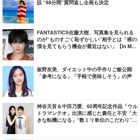
設 “88分間”質問返し企画も決定
FANTASTICS佐藤大樹、写真集を見られる
のが“ものすごく恥ずかしい”相手とは「裸の
僕を見てもらう機会が最近はない」【In Moti
on】
板野友美、ダイエット中の手作りご飯公開
「参考になる」「手軽で美味しそう」の声
神谷天音＆中田乃愛、60周年記念作品「ウル
トラマンテオ」出演に感じた責任と不安「大
きな転機になる」“数ミリ単位のこだわり”特
撮技術に圧倒【インタビュー】