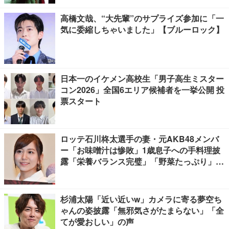
高橋文哉、“大先輩”のサプライズ参加に「一
気に委縮しちゃいました」【ブルーロック】
日本一のイケメン高校生「男子高生ミスター
コン2026」全国6エリア候補者を一挙公開 投
票スタート
ロッテ石川柊太選手の妻・元AKB48メンバ
ー「お味噌汁は惨敗」1歳息子への手料理披
露「栄養バランス完璧」「野菜たっぷり」の
声
杉浦太陽「近い近いw」カメラに寄る夢空ち
ゃんの姿披露「無邪気さがたまらない」「全
てが愛おしい」の声