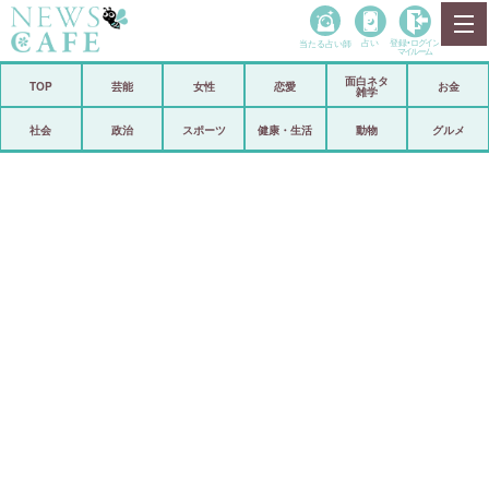
当たる占い師
占い
登録•
ログイン
マイルーム
面白ネタ
ホーム
TOP
芸能
女性
恋愛
お金
雑学
社会
政治
社会
政治
スポーツ
健康・生活
動物
グルメ
経済
海外
芸能
スポーツ
恋愛
ビックリ
コメントポスト
アリ／ナシ
リリース
ショップ
登録・ログイン/マイルーム