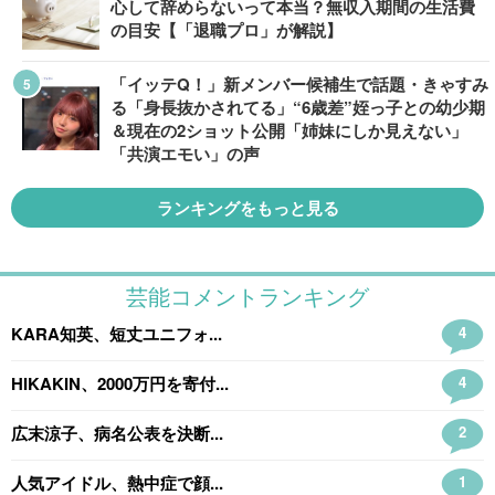
心して辞めらないって本当？無収入期間の生活費
の目安【「退職プロ」が解説】
「イッテQ！」新メンバー候補生で話題・きゃすみ
る「身長抜かされてる」“6歳差”姪っ子との幼少期
＆現在の2ショット公開「姉妹にしか見えない」
「共演エモい」の声
ランキングをもっと見る