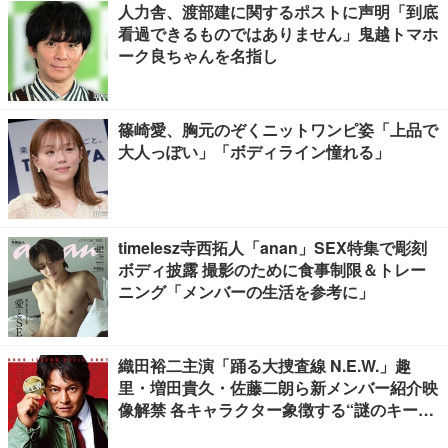
人力舎、渡部建に関するポストに声明「到底
看過できるものではありません」鬼越トマホ
ーク良ちゃんを名指し
篠崎愛、胸元のぞくニットワンピ姿「上品で
大人っぽい」「ボディライン憧れる」
timelesz寺西拓人「anan」SEX特集で彫刻
ボディ披露 撮影のために食事制限＆トレー
ニング「メンバーの生活を参考に」
織田裕二主演「踊る大捜査線 N.E.W.」趣
里・増田貴久・佐藤二朗ら新メンバー紹介映
像解禁 各キャラクター象徴する“謎のキーワ
ード”も