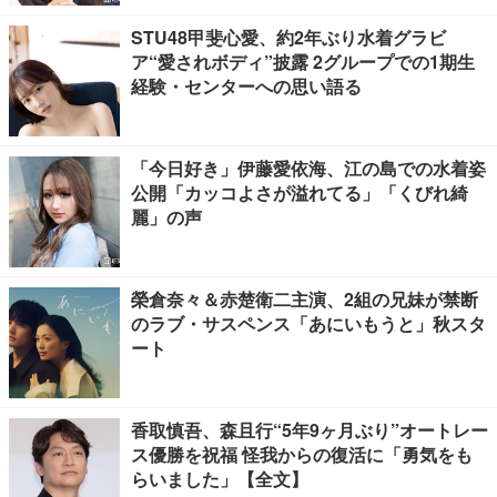
STU48甲斐心愛、約2年ぶり水着グラビ
ア“愛されボディ”披露 2グループでの1期生
経験・センターへの思い語る
「今日好き」伊藤愛依海、江の島での水着姿
公開「カッコよさが溢れてる」「くびれ綺
麗」の声
榮倉奈々＆赤楚衛二主演、2組の兄妹が禁断
のラブ・サスペンス「あにいもうと」秋スタ
ート
香取慎吾、森且行“5年9ヶ月ぶり”オートレー
ス優勝を祝福 怪我からの復活に「勇気をも
らいました」【全文】