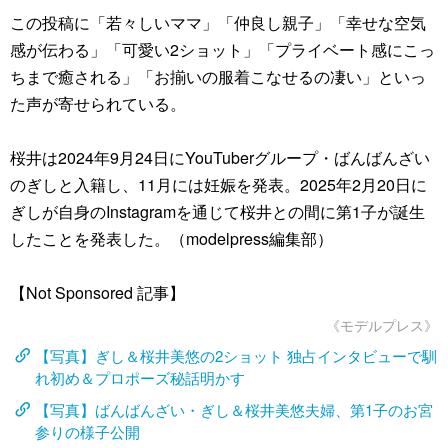
この投稿に「若々しいママ」「仲良し親子」「幸せな空気
感が伝わる」「可愛い2ショット」「プライベート感にこっ
ちまで癒される」「お揃いの服着こなせるの凄い」といっ
た声が寄せられている。
桜井は2024年9月24日にYouTuberグループ・ばんばんざい
のぎしと入籍し、11月には妊娠を発表。2025年2月20日に
ぎしが自身のInstagramを通じて桜井との間に第1子が誕生
したことを発表した。（modelpress編集部）
【Not Sponsored 記事】
《モデルプレス》
【写真】ぎし＆桜井美悠の2ショット 独占インタビューで馴
れ初め＆プロポーズ秘話明かす
【写真】ばんばんざい・ぎし＆桜井美悠夫婦、第1子のお宮
参りの様子公開