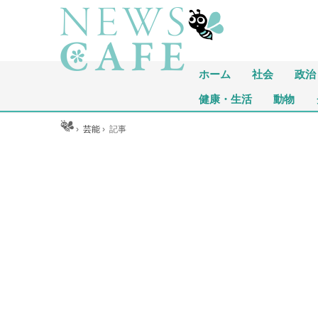
ホーム
社会
政治
健康・生活
動物
ホーム
›
芸能
›
記事