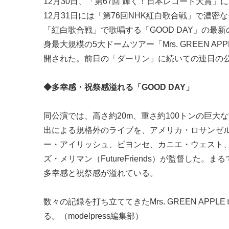
12月30日、「第67回 輝く！日本レコード大賞
12月31日には「第76回NHK紅白歌合戦」で濃密なデ
「紅白歌合戦」で歌唱する「GOOD DAY」の最
身最大規模の5大ドームツアー「Mrs. GREEN APPLE
開された。前日の「ダーリン」に続いての連日の
◆多幸感・祝祭感溢れる「GOOD DAY」
同公演では、高さ約20m、重さ約100トンの巨大
出による規格外のライブを、アメリカ・ロサンゼ
ー・アイリッシュ、ビヨンセ、カニエ・ウェスト
ズ・メリマン（FutureFriends）が監督した
多幸感と祝祭感が溢れている。
数々の記録を打ち立ててきたMrs. GREEN AP
る。（modelpress編集部）