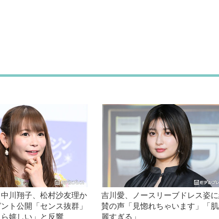
・中川翔子、松村沙友理か
吉川愛、ノースリーブドレス姿に
ゼント公開「センス抜群」
賛の声「見惚れちゃいます」「肌
たら嬉しい」と反響
麗すぎる」