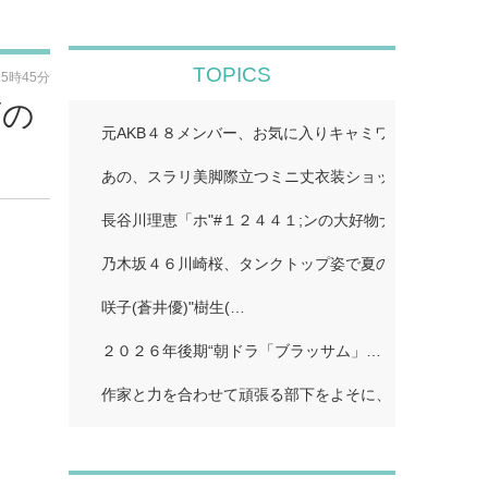
TOPICS
15時45分
画の
元AKB４８メンバー、お気に入りキャミワンピで美スタ
あの、スラリ美脚際立つミニ丈衣装ショット公開「二度
長谷川理恵「ホ"#１２４４１;ンの大好物ナホ"#１２４４
乃木坂４６川崎桜、タンクトップ姿で夏のワンシーン再現
咲子(蒼井優)"樹生(…
２０２６年後期“朝ドラ「ブラッサム」…
作家と力を合わせて頑張る部下をよそに、上司は陰で悪