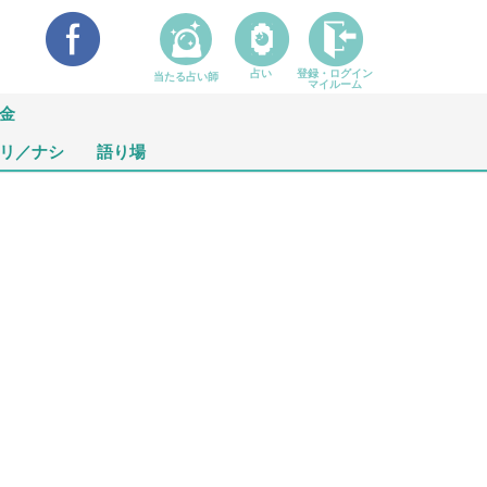
占い
登録・ログイン
当たる占い師
マイルーム
金
リ／ナシ
語り場