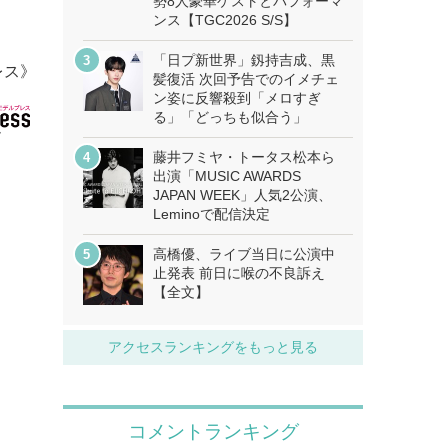
勢8人豪華ゲストとパフォーマ
ンス【TGC2026 S/S】
「日プ新世界」釼持吉成、黒
レス》
髪復活 次回予告でのイメチェ
ン姿に反響殺到「メロすぎ
る」「どっちも似合う」
藤井フミヤ・トータス松本ら
出演「MUSIC AWARDS
JAPAN WEEK」人気2公演、
Leminoで配信決定
高橋優、ライブ当日に公演中
止発表 前日に喉の不良訴え
【全文】
アクセスランキングをもっと見る