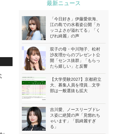
最新ニュース
「今日好き」伊藤愛依海、
江の島での水着姿公開「カ
ッコよさが溢れてる」「く
びれ綺麗」の声
双子の母・中川翔子、松村
沙友理からのプレゼント公
開「センス抜群」「もらっ
たら嬉しい」と反響
式
【大学受験2027】京都府立
大、募集人員を増員…文学
部は一般選抜も拡大
吉川愛、ノースリーブドレ
ス姿に絶賛の声「見惚れち
ゃいます」「肌綺麗すぎ
る」