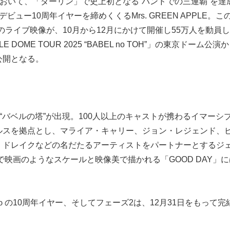
」において、「ダーリン」で史上初となる“バンドでの三連覇”を達
ビュー10周年イヤーを締めくくるMrs. GREEN APPLE。こ
新のライブ映像が、10月から12月にかけて開催し55万人を動員
 DOME TOUR 2025 “BABEL no TOH”」の東京ドーム公演
公開となる。
な“バベルの塔”が出現。100人以上のキャストが携わるイマーシ
ルスを拠点とし、マライア・キャリー、ジョン・レジェンド、
、ドレイクなどの名だたるアーティストをパートナーとするジ
。まるで映画のようなスケールと映像美で描かれる「GOOD DAY」
PLEｂの10周年イヤー、そしてフェーズ2は、12月31日をもって完