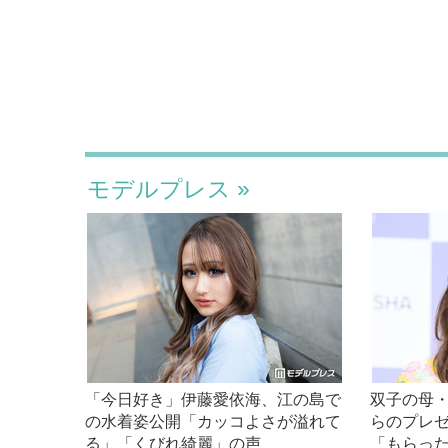
モデルプレス
「今日好き」伊藤愛依海、江の島で
双子の母
の水着姿公開「カッコよさが溢れて
らのプレ
る」「くびれ綺麗」の声
「もらっ