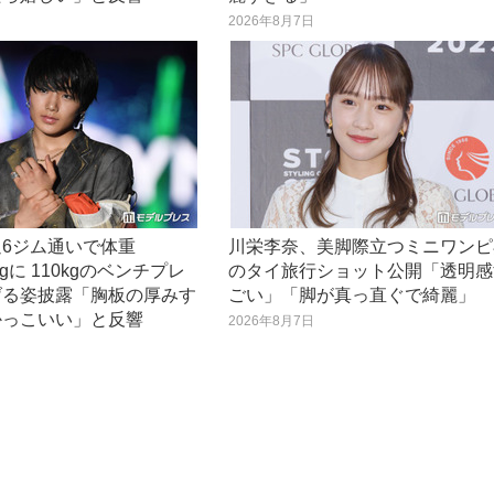
日
2026年8月7日
6ジム通いで体重
川栄李奈、美脚際立つミニワンピ
2kgに 110kgのベンチプレ
のタイ旅行ショット公開「透明感
げる姿披露「胸板の厚みす
ごい」「脚が真っ直ぐで綺麗」
かっこいい」と反響
2026年8月7日
日