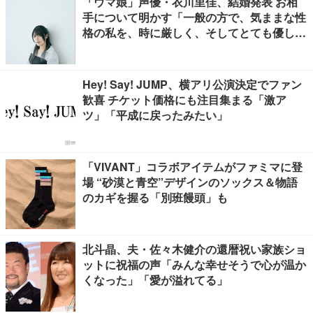
「ウマ娘」声優・衣川里佳、結婚発表 お相
手について明かす「一般の方で、気ままな性
格の私を、時に厳しく、そしてとても優し
く、全力でサポートしてくれる方です」
Hey! Say! JUMP、横アリ公演決定でファン
歓喜 チケット価格にも注目集まる「激ア
ツ」「平成に戻ったみたい」
「VIVANT」コラボアイテムがファミマに登
場 “砂漠と青空”デザインのソックス＆物語
のカギを握る「別班饅頭」も
北斗晶、夫・佐々木健介の還暦祝い家族ショ
ットに祝福の声「みんな幸せそうで心が温か
くなった」「愛が溢れてる」