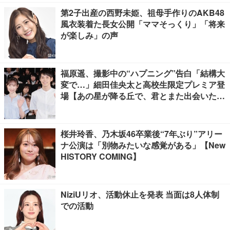
第2子出産の西野未姫、祖母手作りのAKB48
風衣装着た長女公開「ママそっくり」「将来
が楽しみ」の声
福原遥、撮影中の“ハプニング”告白「結構大
変で…」細田佳央太と高校生限定プレミア登
場【あの星が降る丘で、君とまた出会いた
い。】
桜井玲香、乃木坂46卒業後“7年ぶり”アリー
ナ公演は「別物みたいな感覚がある」【New
HISTORY COMING】
NiziUリオ、活動休止を発表 当面は8人体制
での活動