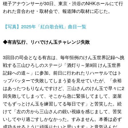
穂子アナウンサーが30日、東京・渋谷のNHKホールにて行
われた音合わせ・取材会で、報道陣の取材に応じた。
【写真】2025年「紅白歌合戦」曲目一覧
◆有吉弘行、リハでけん玉チャレンジ失敗
3回目の司会となる有吉は、毎年恒例のけん玉世界記録へ挑
戦する三山ひろしのステージ「酒灯り～第9回 けん玉世界
記録への道～」に参加。前日に行われたリハーサルではト
ップバッターで失敗してしまう姿を見せていたが、「余裕
はあったつもりなんですけど、三山さんのけん玉で早々に2
回失敗してしまって、そこから急に緊張してまして、楽屋
でもずっとけん玉を練習してる毎日です」と苦笑した。続
けて「左の方から三山さんの鋭い視線を感じまして、苦笑
いしてやり過ごすしかなかった。すみません。本番は必ず
成功させるように頑張りたいと思います」と意気込んだ。