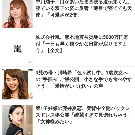
中川翔子「目があいたまま寝る遺伝弟くん」
寝ている双子の姿に反響「薄目で寝てても天
使」「可愛さが2倍」
株式会社嵐、熊本地震被災地に5000万円寄
付「一日も早く穏やかな日常が戻りますよ
う」【全文】
3児の母・川崎希「色々試し中」1歳次女へ
の“手掴み”ご飯公開「小さな手でも食べやす
そう」「愛情がいっぱい」の声
第1子妊娠の藤井夏恋、美背中全開バックレ
スドレス姿公開「綺麗すぎて見惚れちゃう」
「女神様みたい」