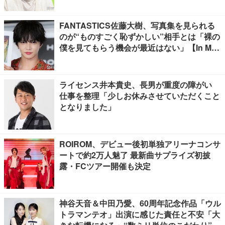
FANTASTICS佐藤大樹、写真集を見られる
のが“ものすごく恥ずかしい”相手とは「裸の
僕を見てもらう機会が最近はない」【In Moti
on】
ライセンス井本貴史、長男が重度の障がい
仕事を整理「少しお休みさせていただくこと
となりました」
ROIROM、デビュー後初単独アリーナコンサ
ートで約2万人魅了 最新曲サプライズ初披
露・FCツアー開催も決定
神谷天音＆中田乃愛、60周年記念作品「ウル
トラマンテオ」出演に感じた責任と不安「大