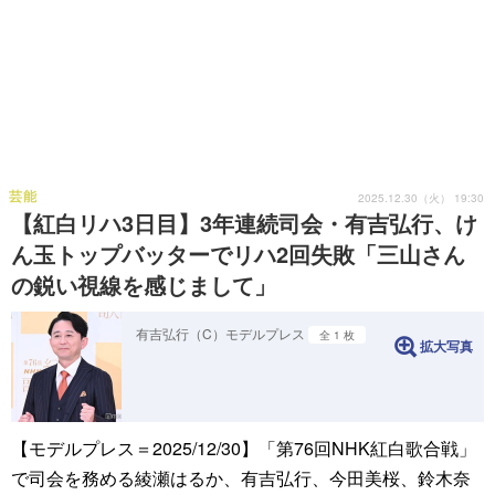
芸能
2025.12.30（火） 19:30
【紅白リハ3日目】3年連続司会・有吉弘行、け
ん玉トップバッターでリハ2回失敗「三山さん
の鋭い視線を感じまして」
有吉弘行（C）モデルプレス
全 1 枚
拡大写真
【モデルプレス＝2025/12/30】「第76回NHK紅白歌合戦」
で司会を務める綾瀬はるか、有吉弘行、今田美桜、鈴木奈