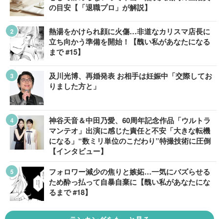
の目安【「退職プロ」が解説】
熱湯をかけられ顔に火傷…非道なカリスマ店長に
立ち向かう準備を開始！【醜い私があなたになる
まで #15】
及川光博、再婚発表 お相手は妊娠中「交際してお
りました方と」
神谷天音＆中田乃愛、60周年記念作品「ウルトラ
マンテオ」出演に感じた責任と不安「大きな転機
になる」“数ミリ単位のこだわり”特撮技術に圧倒
【インタビュー】
フォロワー減少の焦りと嫉妬…一気にバズらせる
ため酔っ払って自暴自棄に【醜い私があなたにな
るまで #18】