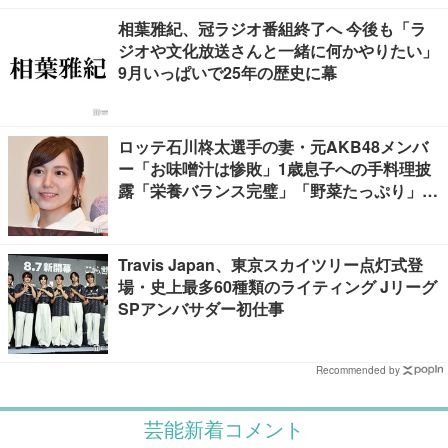
相葉雅紀、冠ラジオ番組終了へ 今後も「ラ
ジオや文化放送さんと一緒に何かやりたい」
9月いっぱいで25年の歴史に幕
ロッテ石川柊太選手の妻・元AKB48メンバ
ー「お味噌汁は惨敗」1歳息子への手料理披
露「栄養バランス完璧」「野菜たっぷり」の
声
Travis Japan、東京スカイツリー点灯式登
場・史上最多60種類のライティング Jリーグ
SPアンバサダー初仕事
Recommended by