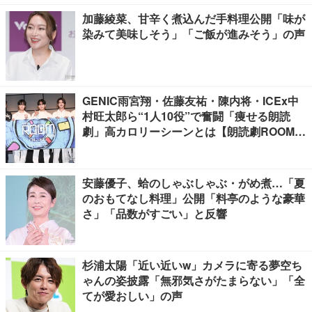
加藤綾菜、甘辛く煮込んだ手料理公開「味が
染みて美味しそう」「ご飯が進みそう」の声
GENIC雨宮翔・佐藤友祐・陳内将・ICEx中
村旺太郎ら“1人10役”で奮闘「痩せる朗読
劇」高カロリーシーンとは【朗読劇ROOM2
026】
安藤優子、蛤のしゃぶしゃぶ・がめ煮…「夏
のおもてなし料理」公開「料亭のような豪華
さ」「品数がすごい」と反響
杉浦太陽「近い近いw」カメラに寄る夢空ち
ゃんの姿披露「無邪気さがたまらない」「全
てが愛おしい」の声