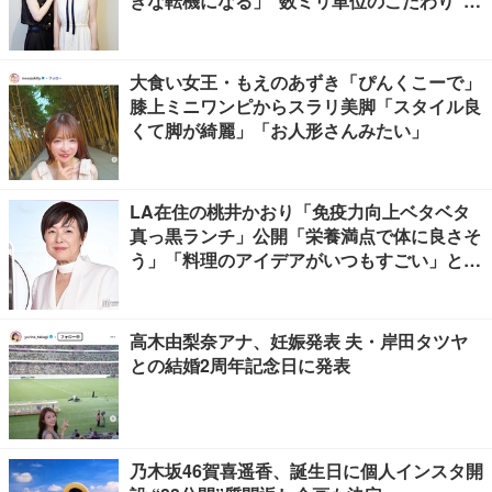
きな転機になる」“数ミリ単位のこだわり”特
撮技術に圧倒【インタビュー】
大食い女王・もえのあずき「ぴんくこーで」
膝上ミニワンピからスラリ美脚「スタイル良
くて脚が綺麗」「お人形さんみたい」
LA在住の桃井かおり「免疫力向上ベタベタ
真っ黒ランチ」公開「栄養満点で体に良さそ
う」「料理のアイデアがいつもすごい」と反
響
高木由梨奈アナ、妊娠発表 夫・岸田タツヤ
との結婚2周年記念日に発表
乃木坂46賀喜遥香、誕生日に個人インスタ開