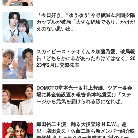
「今日好き」“ゆうゆう”今野優誠＆岩間夕陽
カップルが破局「大切な経験であり、かけが
えのない思い出」
スカイピース・テオくん＆加藤乃愛、破局報
告「どちらかに非があったわけではなく」20
23年2月に交際発表
DOMOTO堂本光一＆井上芳雄、ツアー各会
場に募金箱設置を報告 熊本地震受け「ステ
ージから元気を届けられる形になれば」
織田裕二主演「踊る大捜査線 N.E.W.」趣
里・増田貴久・佐藤二朗ら新メンバー紹介映
像解禁 各キャラクター象徴する“謎のキーワ