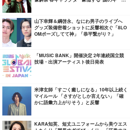
ード”も
山下幸輝＆綱啓永、なにわ男子のライブへ
グッズ装備密着ショットに反響相次ぐ「8LO
OMポーズしてて神」「恭平繋がり？」
「MUSIC BANK」開催決定 2年連続国立競
技場・出演アーティスト後日発表
米津玄師「すごく癒しになる」10年以上続く
マイルール 「さすがとしか言えない」「確
かに語彙力上がりそう」と反響
KARA知英、短丈ユニフォームから美ウエス