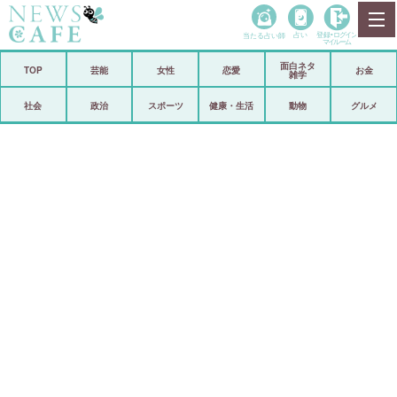
当たる占い師
占い
登録•
ログイン
マイルーム
面白ネタ
ホーム
TOP
芸能
女性
恋愛
お金
雑学
社会
政治
社会
政治
スポーツ
健康・生活
動物
グルメ
経済
海外
芸能
スポーツ
恋愛
ビックリ
コメントポスト
アリ／ナシ
リリース
ショップ
登録・ログイン/マイルーム