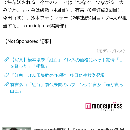
で生放送される。今年のテーマは「つなぐ、つながる、大
みそか。」司会は綾瀬（4回目）、有吉（3年連続3回目）、
今田（初）、鈴木アナウンサー（2年連続2回目）の4人が担
当する。（modelpress編集部）
【Not Sponsored 記事】
《モデルプレス》
【写真】橋本環奈「紅白」ドレスの価格にネット驚愕「目
を疑った」「衝撃」
「紅白」けん玉失敗の“16番”、後日に生放送登場
有吉弘行「紅白」前代未聞のハプニングに言及「頭が真っ
白に」