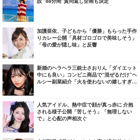
設 “88分間”質問返し企画も決定
加護亜依、子どもから「優勝」もらった手作
りカレー公開「具材ゴロゴロで美味しそう」
「母の愛が隠し味」と反響
新婚のヘラヘラ三銃士さおりん「ダイエット
中にも良い」コンビニ商品で“混ぜるだけ”ヘ
ルシー副菜紹介「火を使わないの嬉しすぎ
る」「タンパク質たっぷりで最高」の声
人気アイドル、熱中症で顔が真っ赤に 介抱
される様子公開「苦しそう」「無理しない
で」と心配の声相次ぐ