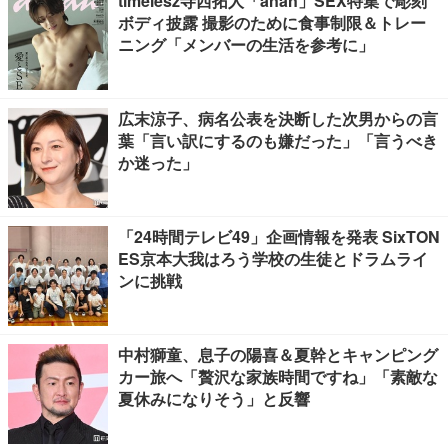
timelesz寺西拓人「anan」SEX特集で彫刻
ボディ披露 撮影のために食事制限＆トレー
ニング「メンバーの生活を参考に」
広末涼子、病名公表を決断した次男からの言
葉「言い訳にするのも嫌だった」「言うべき
か迷った」
「24時間テレビ49」企画情報を発表 SixTON
ES京本大我はろう学校の生徒とドラムライ
ンに挑戦
中村獅童、息子の陽喜＆夏幹とキャンピング
カー旅へ「贅沢な家族時間ですね」「素敵な
夏休みになりそう」と反響