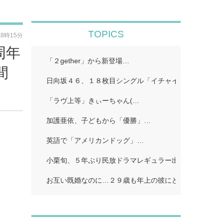
TOPICS
18時15分
周年
「２gether」から新登場…
間
日向坂４６、１８枚目シングル「イチャイチャ虫」…
「ラヴ上等」きぃーちゃん(…
加護亜依、子どもから「優勝」…
英語で「アメリカンドッグ」…
小栗旬、５年ぶり民放ドラマレギュラー出演…
お互い既婚なのに…２９歳も年上の彼にどうしようもな