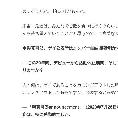
與：そうだね、4年ぶりだもんね。
末吉：最近は、みんなでご飯を食べに行くぐらいし
んも待ち望んでいたことだと思うので、ご褒美な
◆與真司郎、ゲイ公表時はメンバー集結 裏話明か
― この20年間、デビューから活動休止期間、そ
りますか？
與：俺は、ゲイであることをカミングアウトした
カミングアウトした時もですが、公表すると決め
― 「與真司郎announcement」（2023年
姿は、特に感動的でした。