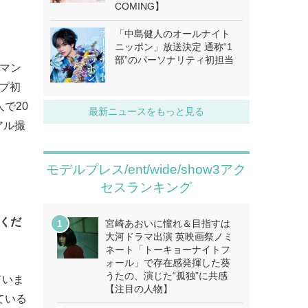
COMING】
「中島健人のオールナイト
ニッポン」放送決定 通称“1
部”のパーソナリティ初担当
ーマン
ープ初
で20
最新ニュースをもっと見る
アル撮
モデルプレス/ent/wide/show3アク
セスランキング
てくだ
宮崎あおいに憧れ＆目指すは
大河ドラマ出演 英映画祭ノミ
ネート「トーキョーナイトフ
ォール」で存在感発揮した葵
うたの、演じた“孤独”に共感
ていま
【注目の人物】
ている