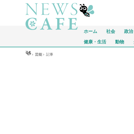
ホーム
社会
政治
健康・生活
動物
ホーム
›
芸能
›
記事