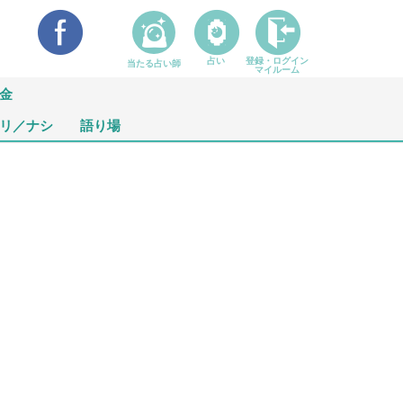
占い
登録・ログイン
当たる占い師
マイルーム
金
リ／ナシ
語り場