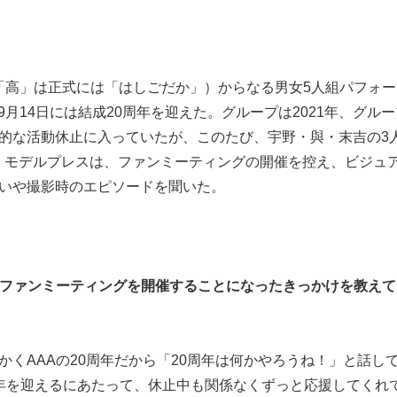
「高」は正式には「はしごだか」）からなる男女5人組パフォ
年9月14日には結成20周年を迎えた。グループは2021年、グル
的な活動休止に入っていたが、このたび、宇野・與・末吉の3人
。モデルプレスは、ファンミーティングの開催を控え、ビジュ
思いや撮影時のエピソードを聞いた。
今回ファンミーティングを開催することになったきっかけを教え
かくAAAの20周年だから「20周年は何かやろうね！」と話し
年を迎えるにあたって、休止中も関係なくずっと応援してくれ