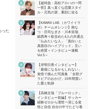
【超特急・高松アロハの一問
一答】真っ直ぐな恋愛スタイ
ル・元気の源…素顔に迫る
【KAWAII LAB.（カワイイラ
ボ）チームオレンジ】南な
わった
つ・庄司なぎさ・川本笑瑠、
鎮西寿々歌含めた4人の共通点
「仏みたいな人」「面白いと
真面目のハイブリッド」互い
を絶賛＜インタビュー連載
Vol.5＞
【岸明日香インタビュー】
「最後になるかもしれない」
覚悟で挑んだ写真集 「全部グ
ラビアのおかげ」15年間貫い
た愛と軌跡
【高橋文哉「ブルーロック」
インタビュー前編】サッカー
経験ゼロから潔世一演じる覚
悟と自信 自分の中でたどり着