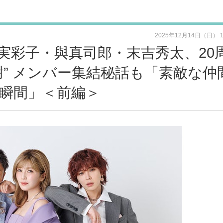
2025年12月14日（日） 
実彩子・與真司郎・末吉秀太、20
” メンバー集結秘話も「素敵な仲
瞬間」＜前編＞