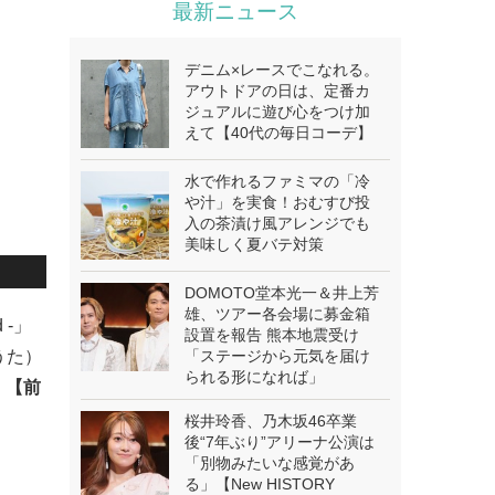
最新ニュース
デニム×レースでこなれる。
アウトドアの日は、定番カ
ジュアルに遊び心をつけ加
えて【40代の毎日コーデ】
水で作れるファミマの「冷
や汁」を実食！おむすび投
入の茶漬け風アレンジでも
美味しく夏バテ対策
DOMOTO堂本光一＆井上芳
雄、ツアー各会場に募金箱
 -」
設置を報告 熊本地震受け
うた）
「ステージから元気を届け
られる形になれば」
。
【前
桜井玲香、乃木坂46卒業
後“7年ぶり”アリーナ公演は
「別物みたいな感覚があ
る」【New HISTORY