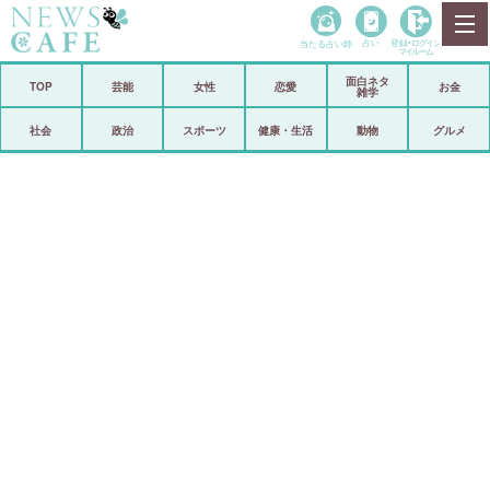
当たる占い師
占い
登録•
ログイン
マイルーム
面白ネタ
ホーム
TOP
芸能
女性
恋愛
お金
雑学
社会
政治
社会
政治
スポーツ
健康・生活
動物
グルメ
経済
海外
芸能
スポーツ
恋愛
ビックリ
コメントポスト
アリ／ナシ
リリース
ショップ
登録・ログイン/マイルーム