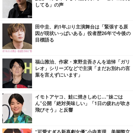
してる」の声
田中圭、約1年ぶり主演舞台は「緊張する原
因が現状いっぱいある」役者歴26年で今後の
目標語る
福山雅治、作家・東野圭吾さんを追悼「ガリ
レオ」シリーズなどで主演「まだお別れの言
葉を言えずにいます」
イモトアヤコ、鮭に焼きしめじ…“妹ごは
ん”公開「絶対美味しい」「1日の疲れが吹き
飛びそう」と反響
“可愛すぎる新喜劇女優”小寺真理、美脚際立