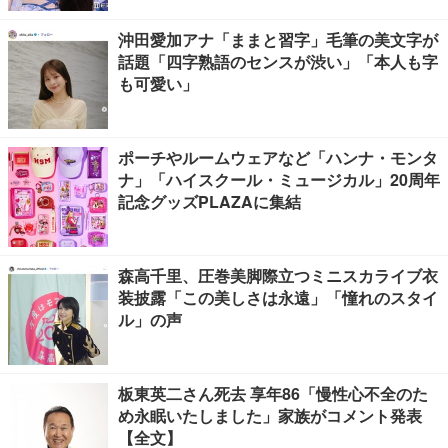
沖田愛加アナ「ままと習字」毛筆の美文字が
話題「四字熟語のセンスが渋い」「本人も字
も可愛い」
ポーチやルームウェアなど「ハンナ・モンタ
ナ」「ハイスクール・ミュージカル」20周年
記念グッズPLAZAに集結
森高千里、圧巻美脚際立つミニスカライブ衣
装披露「この美しさは永遠」「憧れのスタイ
ル」の声
板東英二さん死去 享年86「慢性心不全のた
め永眠いたしました」家族がコメント発表
【全文】