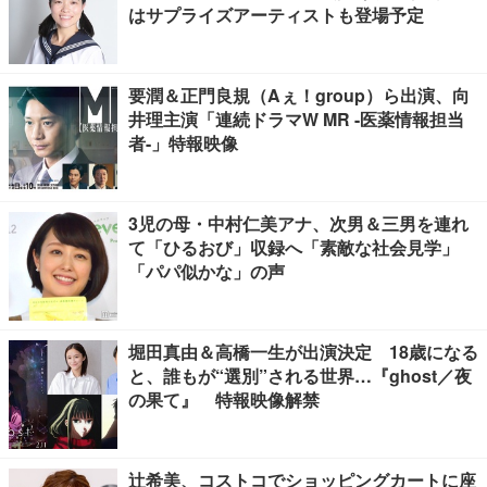
はサプライズアーティストも登場予定
要潤＆正門良規（Aぇ！group）ら出演、向
井理主演「連続ドラマW MR -医薬情報担当
者-」特報映像
3児の母・中村仁美アナ、次男＆三男を連れ
て「ひるおび」収録へ「素敵な社会見学」
「パパ似かな」の声
堀田真由＆高橋一生が出演決定 18歳になる
と、誰もが“選別”される世界…『ghost／夜
の果て』 特報映像解禁
辻希美、コストコでショッピングカートに座