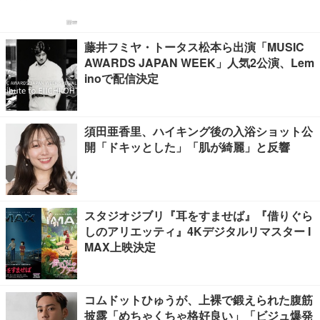
藤井フミヤ・トータス松本ら出演「MUSIC
AWARDS JAPAN WEEK」人気2公演、Lem
inoで配信決定
須田亜香里、ハイキング後の入浴ショット公
開「ドキッとした」「肌が綺麗」と反響
スタジオジブリ『耳をすませば』『借りぐら
しのアリエッティ』4Kデジタルリマスター I
MAX上映決定
コムドットひゅうが、上裸で鍛えられた腹筋
披露「めちゃくちゃ格好良い」「ビジュ爆発