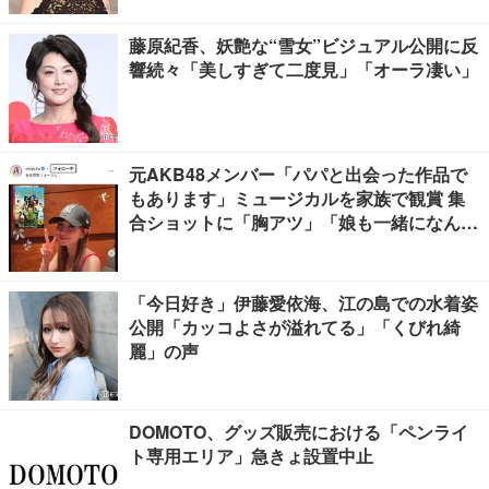
藤原紀香、妖艶な“雪女”ビジュアル公開に反
響続々「美しすぎて二度見」「オーラ凄い」
元AKB48メンバー「パパと出会った作品で
もあります」ミュージカルを家族で観賞 集
合ショットに「胸アツ」「娘も一緒になんて
感慨深い」の声
「今日好き」伊藤愛依海、江の島での水着姿
公開「カッコよさが溢れてる」「くびれ綺
麗」の声
DOMOTO、グッズ販売における「ペンライ
ト専用エリア」急きょ設置中止