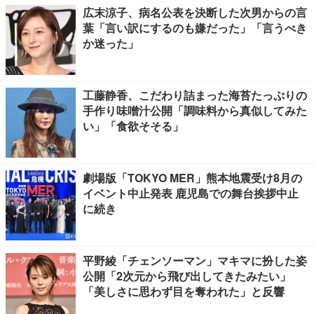
広末涼子、病名公表を決断した次男からの言
葉「言い訳にするのも嫌だった」「言うべき
か迷った」
工藤静香、こだわり詰まった海苔たっぷりの
手作り味噌汁公開「調味料から真似してみた
い」「食欲そそる」
劇場版「TOKYO MER」熊本地震受け8月の
イベント中止発表 鹿児島での舞台挨拶中止
に続き
平野綾「チェンソーマン」マキマに扮した姿
公開「2次元から飛び出してきたみたい」
「美しさに思わず目を奪われた」と反響