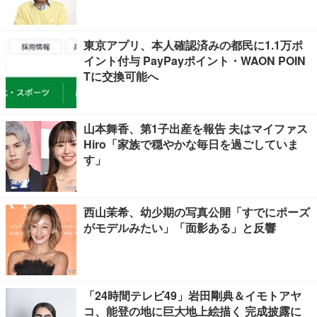
東京アプリ、本人確認済みの都民に1.1万ポ
イント付与 PayPayポイント・WAON POIN
Tに交換可能へ
山本舞香、第1子出産を報告 夫はマイファス
Hiro「家族で穏やかな毎日を過ごしていま
す」
西山茉希、幼少期の写真公開「すでにポーズ
がモデルみたい」「面影ある」と反響
「24時間テレビ49」岩田剛典＆イモトアヤ
コ、能登の地に巨大地上絵描く 完成披露に