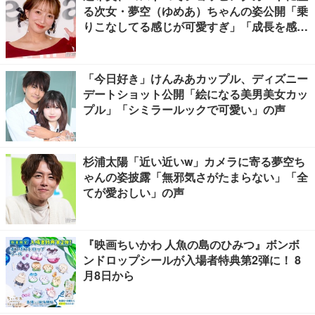
る次女・夢空（ゆめあ）ちゃんの姿公開「乗
りこなしてる感じが可愛すぎ」「成長を感じ
る」の声
「今日好き」けんみあカップル、ディズニー
デートショット公開「絵になる美男美女カッ
プル」「シミラールックで可愛い」の声
杉浦太陽「近い近いw」カメラに寄る夢空ち
ゃんの姿披露「無邪気さがたまらない」「全
てが愛おしい」の声
『映画ちいかわ 人魚の島のひみつ』ボンボ
ンドロップシールが入場者特典第2弾に！ 8
月8日から