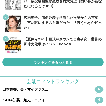
い！誤投稿画像が拡散され大炎上【醜い私があな
たになるまで #19】
広末涼子、病名公表を決断した次男からの言葉
「言い訳にするのも嫌だった」「言うべきか迷っ
た」
【夏休み2026】巨人Gタウンで自由研究、世界の
野球文化学ぶイベント8/15-16
ランキングをもっと見る