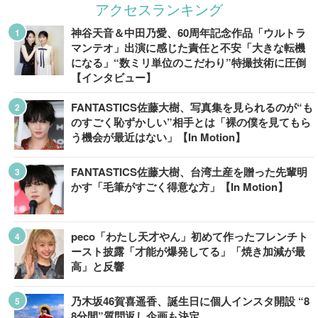
アクセスランキング
神谷天音＆中田乃愛、60周年記念作品「ウルトラ
マンテオ」出演に感じた責任と不安「大きな転機
になる」“数ミリ単位のこだわり”特撮技術に圧倒
【インタビュー】
FANTASTICS佐藤大樹、写真集を見られるのが“も
のすごく恥ずかしい”相手とは「裸の僕を見てもら
う機会が最近はない」【In Motion】
FANTASTICS佐藤大樹、台湾土産を贈った先輩明
かす「毛筆がすごく得意な方」【In Motion】
peco「わたし天才やん」初めて作ったフレンチト
ースト披露「才能が爆発してる」「焼き加減が最
高」と反響
乃木坂46賀喜遥香、誕生日に個人インスタ開設 “8
8分間”質問返し企画も決定