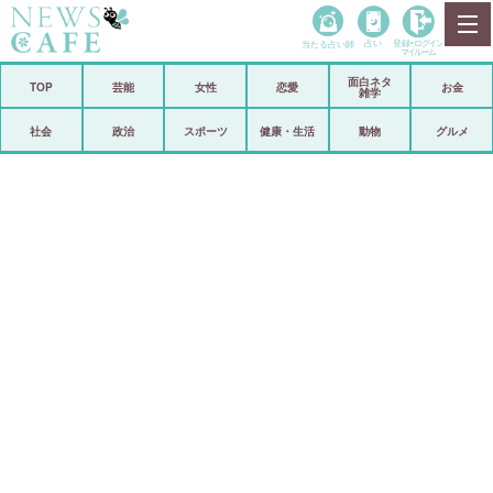
当たる占い師
占い
登録•
ログイン
マイルーム
面白ネタ
ホーム
TOP
芸能
女性
恋愛
お金
雑学
社会
政治
社会
政治
スポーツ
健康・生活
動物
グルメ
経済
海外
芸能
スポーツ
恋愛
ビックリ
コメントポスト
アリ／ナシ
リリース
ショップ
登録・ログイン/マイルーム