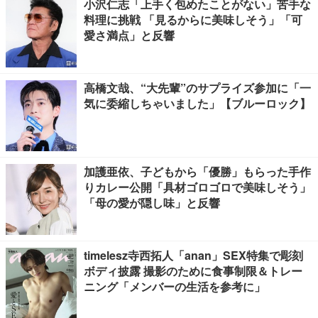
小沢仁志「上手く包めたことがない」苦手な
料理に挑戦 「見るからに美味しそう」「可
愛さ満点」と反響
高橋文哉、“大先輩”のサプライズ参加に「一
気に委縮しちゃいました」【ブルーロック】
加護亜依、子どもから「優勝」もらった手作
りカレー公開「具材ゴロゴロで美味しそう」
「母の愛が隠し味」と反響
timelesz寺西拓人「anan」SEX特集で彫刻
ボディ披露 撮影のために食事制限＆トレー
ニング「メンバーの生活を参考に」