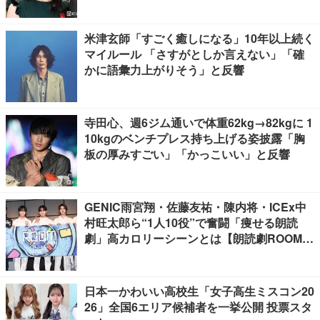
米津玄師「すごく癒しになる」10年以上続く
マイルール 「さすがとしか言えない」「確
かに語彙力上がりそう」と反響
寺田心、週6ジム通いで体重62kg→82kgに 1
10kgのベンチプレス持ち上げる姿披露「胸
板の厚みすごい」「かっこいい」と反響
GENIC雨宮翔・佐藤友祐・陳内将・ICEx中
村旺太郎ら“1人10役”で奮闘「痩せる朗読
劇」高カロリーシーンとは【朗読劇ROOM2
026】
日本一かわいい高校生「女子高生ミスコン20
26」全国6エリア候補者を一挙公開 投票スタ