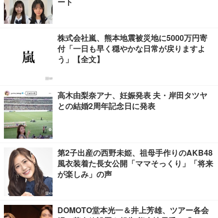
ート
株式会社嵐、熊本地震被災地に5000万円寄
付「一日も早く穏やかな日常が戻りますよ
う」【全文】
高木由梨奈アナ、妊娠発表 夫・岸田タツヤ
との結婚2周年記念日に発表
第2子出産の西野未姫、祖母手作りのAKB48
風衣装着た長女公開「ママそっくり」「将来
が楽しみ」の声
DOMOTO堂本光一＆井上芳雄、ツアー各会