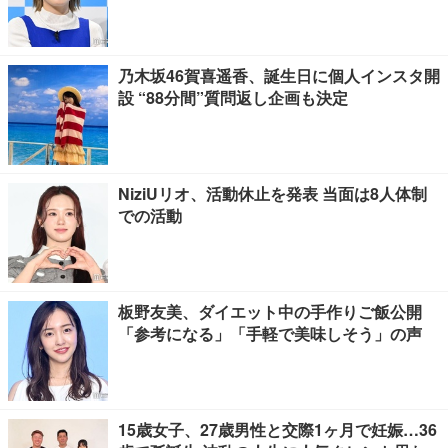
乃木坂46賀喜遥香、誕生日に個人インスタ開
設 “88分間”質問返し企画も決定
NiziUリオ、活動休止を発表 当面は8人体制
での活動
板野友美、ダイエット中の手作りご飯公開
「参考になる」「手軽で美味しそう」の声
15歳女子、27歳男性と交際1ヶ月で妊娠…36