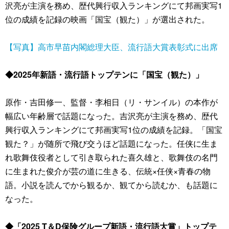
沢亮が主演を務め、歴代興行収入ランキングにて邦画実写1
位の成績を記録の映画「国宝（観た）」が選出された。
【写真】高市早苗内閣総理大臣、流行語大賞表彰式に出席
◆2025年新語・流行語トップテンに「国宝（観た）」
原作・吉田修一、監督・李相日（リ・サンイル）の本作が
幅広い年齢層で話題になった。吉沢亮が主演を務め、歴代
興行収入ランキングにて邦画実写1位の成績を記録。「国宝
観た？」が随所で飛び交うほど話題になった。任侠に生ま
れ歌舞伎役者として引き取られた喜久雄と、歌舞伎の名門
に生まれた俊介が芸の道に生きる、伝統×任侠×青春の物
語。小説を読んでから観るか、観てから読むか、も話題に
なった。
◆「2025 T＆D保険グループ新語・流行語大賞」トップテ