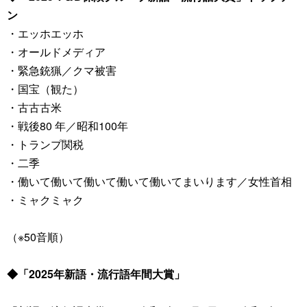
ン
・エッホエッホ
・オールドメディア
・緊急銃猟／クマ被害
・国宝（観た）
・古古古米
・戦後80 年／昭和100年
・トランプ関税
・二季
・働いて働いて働いて働いて働いてまいります／女性首相
・ミャクミャク
（※50音順）
◆「2025年新語・流行語年間大賞」