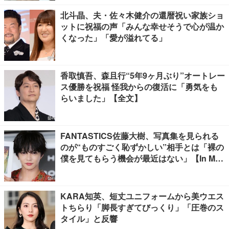
北斗晶、夫・佐々木健介の還暦祝い家族ショ
ットに祝福の声「みんな幸せそうで心が温か
くなった」「愛が溢れてる」
香取慎吾、森且行“5年9ヶ月ぶり”オートレー
ス優勝を祝福 怪我からの復活に「勇気をも
らいました」【全文】
FANTASTICS佐藤大樹、写真集を見られる
のが“ものすごく恥ずかしい”相手とは「裸の
僕を見てもらう機会が最近はない」【In Moti
on】
KARA知英、短丈ユニフォームから美ウエス
トちらり「脚長すぎてびっくり」「圧巻のス
タイル」と反響