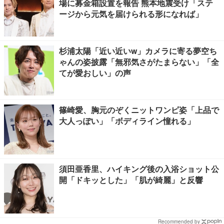
場に募金箱設置を報告 熊本地震受け「ステ
ージから元気を届けられる形になれば」
杉浦太陽「近い近いw」カメラに寄る夢空ち
ゃんの姿披露「無邪気さがたまらない」「全
てが愛おしい」の声
篠崎愛、胸元のぞくニットワンピ姿「上品で
大人っぽい」「ボディライン憧れる」
須田亜香里、ハイキング後の入浴ショット公
開「ドキッとした」「肌が綺麗」と反響
Recommended by