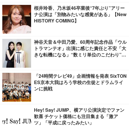
桜井玲香、乃木坂46卒業後“7年ぶり”アリー
ナ公演は「別物みたいな感覚がある」【New
HISTORY COMING】
神谷天音＆中田乃愛、60周年記念作品「ウル
トラマンテオ」出演に感じた責任と不安「大
きな転機になる」“数ミリ単位のこだわり”特
撮技術に圧倒【インタビュー】
「24時間テレビ49」企画情報を発表 SixTON
ES京本大我はろう学校の生徒とドラムライ
ンに挑戦
Hey! Say! JUMP、横アリ公演決定でファン
歓喜 チケット価格にも注目集まる「激ア
ツ」「平成に戻ったみたい」