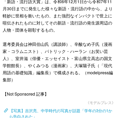
「新語・流行語大賞」は、令和6年12月1日から令和7年11
月30日までに発生した様々な新語・流行語の中から、より
軽妙に世相を衝いたもの、また強烈なインパクトで世上に
喧伝されたものに対してその新語・流行語の発生源周辺の
人物・団体を顕彰するもの。
選考委員会は神田伯山氏（講談師）、辛酸なめ子氏（漫画
家・コラムニスト）、パトリック・ハーラン（お笑い芸
人）、室井滋（俳優・エッセイスト・富山県立高志の国文
学館館長）、やくみつる（漫画家）、大塚陽子氏（「現代
用語の基礎知識」編集長）で構成される。（modelpress編
集部）
【Not Sponsored 記事】
《モデルプレス》
【写真】吉沢亮、中学時代の写真が話題「学年の3分の1か
ら告白された」