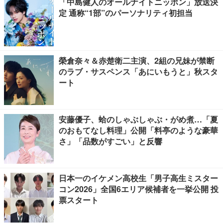
「中島健人のオールナイトニッポン」放送決
定 通称“1部”のパーソナリティ初担当
榮倉奈々＆赤楚衛二主演、2組の兄妹が禁断
のラブ・サスペンス「あにいもうと」秋スタ
ート
安藤優子、蛤のしゃぶしゃぶ・がめ煮…「夏
のおもてなし料理」公開「料亭のような豪華
さ」「品数がすごい」と反響
日本一のイケメン高校生「男子高生ミスター
コン2026」全国6エリア候補者を一挙公開 投
票スタート