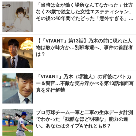
「当時は女が働く場所なんてなかった」仕方
なく23歳で独立した女性エステティシャン、
その後の40年間でたどった「意外すぎる」紆
余曲折
【「VIVANT」第13話】乃木の前に現れた人
物は敵か味方か…別班奪還へ、事件の首謀者
は？
「VIVANT」乃木（堺雅人）の背後にパトカ
ー＆警官…不敵な笑み浮かべる第13話場面写
真を先行解禁
プロ野球チーム一軍と二軍の生体データ計測
でわかった「残酷なほど明確な」能力の違
い。あなたはタイプAそれともB？