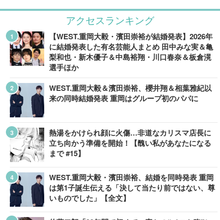
アクセスランキング
【WEST.重岡大毅・濱田崇裕が結婚発表】2026年
に結婚発表した有名芸能人まとめ 田中みな実＆亀
梨和也・新木優子＆中島裕翔・川口春奈＆板倉滉
選手ほか
WEST.重岡大毅＆濱田崇裕、櫻井翔＆相葉雅紀以
来の同時結婚発表 重岡はグループ初のパパに
熱湯をかけられ顔に火傷…非道なカリスマ店長に
立ち向かう準備を開始！【醜い私があなたになる
まで #15】
WEST.重岡大毅・濱田崇裕、結婚を同時発表 重岡
は第1子誕生伝える「決して当たり前ではない、尊
いものでした」【全文】