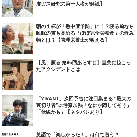
膚ガス研究の第一人者が解説】
朝の１杯が「熱中症予防」に！？寝る前なら
睡眠の質も高める「ほぼ完全栄養食」の飲み
物とは？【管理栄養士が教える】
【風、薫る 第96回あらすじ】直美に起こっ
たアクシデントとは
「VIVANT」次回予告に注目集まる “最大の
裏切り者”に考察加熱「なにか隠してそう」
「伏線かも」【ネタバレあり】
英語で「楽しかった！」は何て言う？