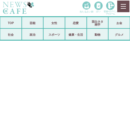
当たる占い師
占い
登録•
ログイン
マイルーム
面白ネタ
ホーム
TOP
芸能
女性
恋愛
お金
雑学
社会
政治
社会
政治
スポーツ
健康・生活
動物
グルメ
経済
海外
芸能
スポーツ
恋愛
ビックリ
コメントポスト
アリ／ナシ
リリース
ショップ
登録・ログイン/マイルーム