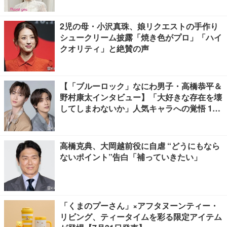
2児の母・小沢真珠、娘リクエストの手作り
シュークリーム披露「焼き色がプロ」「ハイ
クオリティ」と絶賛の声
【「ブルーロック」なにわ男子・高橋恭平＆
野村康太インタビュー】「大好きな存在を壊
してしまわないか」人気キャラへの覚悟 10
キロ増量の肉体改造秘話
高橋克典、大岡越前役に自虐 “どうにもなら
ないポイント”告白「補っていきたい」
「くまのプーさん」×アフタヌーンティー・
リビング、ティータイムを彩る限定アイテム