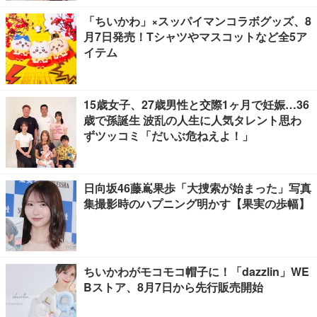
「ちいかわ」×スッパイマンコラボグッズ、8
月7日発売！Tシャツやマスコットなど全5ア
イテム
15歳女子、27歳男性と交際1ヶ月で妊娠…36
歳で孫誕生 波乱の人生に人気タレント思わ
ずツッコミ「だいぶ危ねえよ！」
日向坂46藤嶌果歩「大捜索が始まった」写真
集撮影時のハプニング明かす【果実の歩幅】
ちいかわがモコモコ帽子に！「dazzlin」WE
Bストア、8月7日から先行販売開始