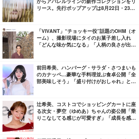
からアパレルラインの新作コレクションをリ
リース。先行ポップアップは8月22日・23日
開催
「VIVANT」“チョッキー役”話題のOHM（オ
ーム）、撮影現場にタイのお菓子差し入れ
「どんな味か気になる」「人柄の良さが出て
る」
前田希美、ハンバーグ・サラダ・さつまいも
のカナッペ…豪華な手料理並ぶ食卓公開「全
部美味しそう」「盛り付けがおしゃれ」と絶
賛の声
辻希美、コストコでショッピングカートに座
る次女・夢空（ゆめあ）ちゃんの姿公開「乗
りこなしてる感じが可愛すぎ」「成長を感じ
る」の声