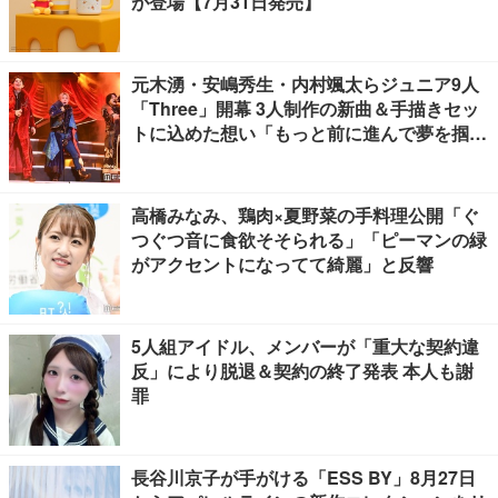
が登場【7月31日発売】
元木湧・安嶋秀生・内村颯太らジュニア9人
「Three」開幕 3人制作の新曲＆手描きセッ
トに込めた想い「もっと前に進んで夢を掴み
たい」【ゲネプロレポ】
高橋みなみ、鶏肉×夏野菜の手料理公開「ぐ
つぐつ音に食欲そそられる」「ピーマンの緑
がアクセントになってて綺麗」と反響
5人組アイドル、メンバーが「重大な契約違
反」により脱退＆契約の終了発表 本人も謝
罪
長谷川京子が手がける「ESS BY」8月27日