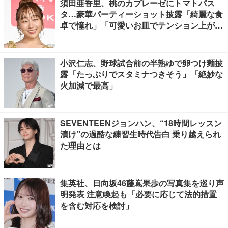
須田亜香里、桃のカプレーゼにトマトパス
タ…豪華パーティーショット披露「綺麗な食
卓で憧れ」「可愛いお皿でテンション上が
る」の声
小沢仁志、野球試合前の半熟ゆで卵つけ麺披
露「たっぷりでスタミナつきそう」「絶妙な
火加減で最高」
SEVENTEENジョンハン、“18時間レッスン
漬け”の過酷な練習生時代告白 乗り越えられ
た理由とは
集英社、日向坂46藤嶌果歩の写真集を巡り声
明発表 注意喚起も「必要に応じて法的措置
を含む対応を検討」