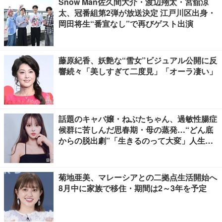
Snow Man佐久間大介・渡辺翔太・宮舘涼
太、冠番組第2弾が放送決定 江戸川区出身・
岡田将生“番宣なし”で再びゲスト出演
藤原紀香、妖艶な“雪女”ビジュアル公開に反
響続々「美しすぎて二度見」「オーラ凄い」
話題のキャバ嬢・ねぶたちゃん、過敏性腸症
候群に苦しんだ思春期・母の蒸発…“どん底
からの脱出劇”「生きるのって大変」人生変
えた言葉とは【インタビュー連載Vol.1】
菊地亜美、マレーシアとの二拠点生活開始へ
8月中に家族で移住・期間は2～3年を予定