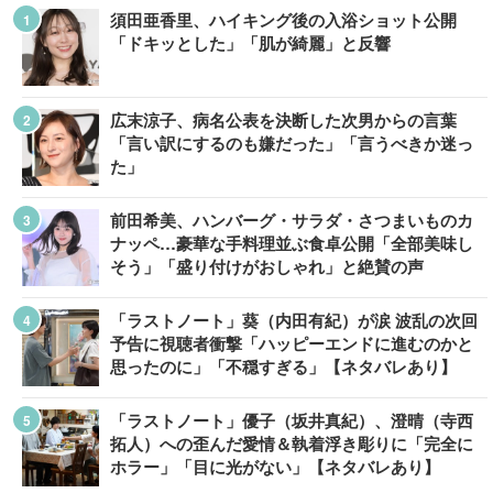
須田亜香里、ハイキング後の入浴ショット公開
「ドキッとした」「肌が綺麗」と反響
広末涼子、病名公表を決断した次男からの言葉
「言い訳にするのも嫌だった」「言うべきか迷っ
た」
前田希美、ハンバーグ・サラダ・さつまいものカ
ナッペ…豪華な手料理並ぶ食卓公開「全部美味し
そう」「盛り付けがおしゃれ」と絶賛の声
「ラストノート」葵（内田有紀）が涙 波乱の次回
予告に視聴者衝撃「ハッピーエンドに進むのかと
思ったのに」「不穏すぎる」【ネタバレあり】
「ラストノート」優子（坂井真紀）、澄晴（寺西
拓人）への歪んだ愛情＆執着浮き彫りに「完全に
ホラー」「目に光がない」【ネタバレあり】