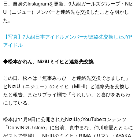
日、自身のInstagramを更新。9人組ガールズグループ・Nizi
U（ニジュー）メンバーと連絡先を交換したことを明かし
た。
【写真】7人組日本アイドルメンバーが連絡先交換したJYP
アイドル
◆松本かれん、NiziUミイヒと連絡先交換
この日、松本は「無事みっひーと連絡先交換できました」
とNiziU（ニジュー）のミイヒ（MIIHI）と連絡先を交換し
たと報告。またリプライ欄で「うれしい」と喜びをあらわ
にしている。
松本は11月9日に公開されたNiziUのYouTubeコンテンツ
「ConviNiziU store」に出演。真中まな、仲川瑠夏とともに
ゲストで登場し、NiziUのミイヒ・RIMA（リマ）・AYAKA