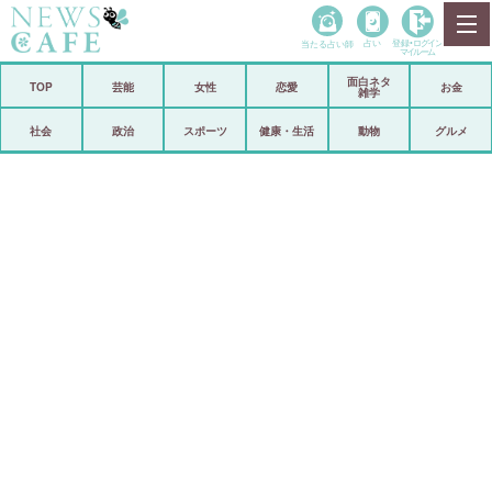
当たる占い師
占い
登録•
ログイン
マイルーム
面白ネタ
ホーム
TOP
芸能
女性
恋愛
お金
雑学
社会
政治
社会
政治
スポーツ
健康・生活
動物
グルメ
経済
海外
芸能
スポーツ
恋愛
ビックリ
コメントポスト
アリ／ナシ
リリース
ショップ
登録・ログイン/マイルーム