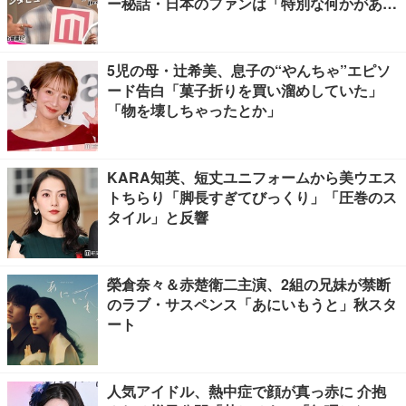
ー秘話・日本のファンは「特別な何かがあ
る」…来日公演への期待語る
5児の母・辻希美、息子の“やんちゃ”エピソ
ード告白「菓子折りを買い溜めしていた」
「物を壊しちゃったとか」
KARA知英、短丈ユニフォームから美ウエス
トちらり「脚長すぎてびっくり」「圧巻のス
タイル」と反響
榮倉奈々＆赤楚衛二主演、2組の兄妹が禁断
のラブ・サスペンス「あにいもうと」秋スタ
ート
人気アイドル、熱中症で顔が真っ赤に 介抱