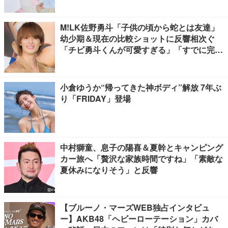
M!LK佐野勇斗「子供の頃から蛇とは友達」
幼少期＆現在の比較ショットに反響相次ぐ
「チビ勇斗くんが可愛すぎる」「すでに完成
されてる」
小倉ゆうか“帰ってきた神ボディ”解放 7年ぶ
り「FRIDAY」登場
中村獅童、息子の陽喜＆夏幹とキャンピング
カー旅へ「贅沢な家族時間ですね」「素敵な
夏休みになりそう」と反響
【ブルーノ・マーズWEB独占インタビュ
ー】AKB48「ヘビーローテーション」カバ